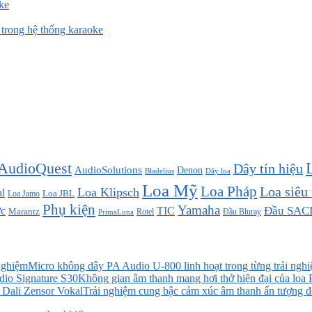
ke
rong hệ thống karaoke
AudioQuest
Dây tín hiệu
AudioSolutions
Denon
Bladelius
Dây loa
Loa Mỹ
Loa Pháp
Loa siêu
Loa Klipsch
l
Loa JBL
Loa Jamo
Phụ kiện
Yamaha
TIC
Đầu SAC
c
Marantz
Đầu Bluray
PrimaLuna
Rotel
Micro không dây PA Audio U-800 linh hoạt trong từng trải ngh
Không gian âm thanh mang hơi thở hiện đại của loa 
Trải nghiệm cung bậc cảm xúc âm thanh ấn tượng 