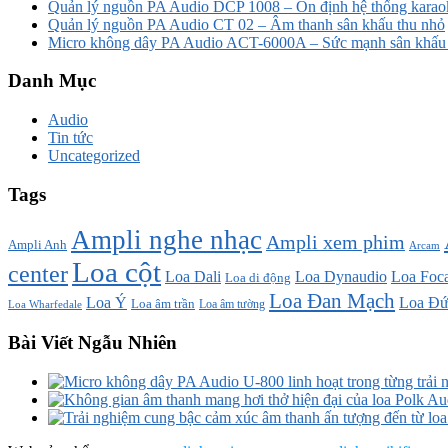
Quản lý nguồn PA Audio DCP 1008 – Ổn định hệ thống karao
Quản lý nguồn PA Audio CT 02 – Âm thanh sân khấu thu nhỏ
Micro không dây PA Audio ACT-6000A – Sức mạnh sân khấu t
Danh Mục
Audio
Tin tức
Uncategorized
Tags
Ampli nghe nhạc
Ampli xem phim
Ampli Anh
Arcam
Loa cột
center
Loa Dali
Loa Dynaudio
Loa Foca
Loa di động
Loa Đan Mạch
Loa Ý
Loa Đứ
Loa âm trần
Loa âm tường
Loa Wharfedale
Bài Viết Ngẫu Nhiên