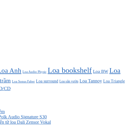
Loa bookshelf
Loa Anh
Loa
Loa BW
Loa Audio Physic
 trầm
Loa Tannoy
Loa surround
Loa Triangle
Loa sân vườn
Loa Sonus Faber
D/CD
iệm
Polk Audio Signature S30
đến từ loa Dali Zensor Vokal