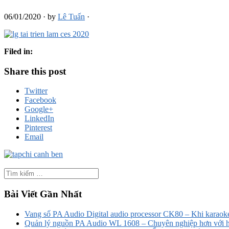
06/01/2020
·
by
Lê Tuấn
·
Filed in:
Share this post
Twitter
Facebook
Google+
LinkedIn
Pinterest
Email
Bài Viết Gần Nhất
Vang số PA Audio Digital audio processor CK80 – Khi karaoke
Quản lý nguồn PA Audio WL 1608 – Chuyên nghiệp hơn với h