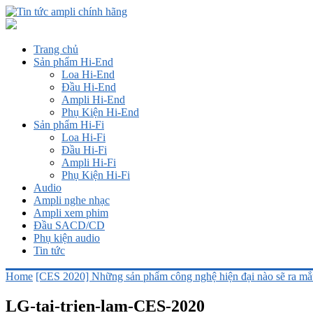
Trang chủ
Sản phẩm Hi-End
Loa Hi-End
Đầu Hi-End
Ampli Hi-End
Phụ Kiện Hi-End
Sản phẩm Hi-Fi
Loa Hi-Fi
Đầu Hi-Fi
Ampli Hi-Fi
Phụ Kiện Hi-Fi
Audio
Ampli nghe nhạc
Ampli xem phim
Đầu SACD/CD
Phụ kiện audio
Tin tức
Home
[CES 2020] Những sản phẩm công nghệ hiện đại nào sẽ ra mắt 
LG-tai-trien-lam-CES-2020