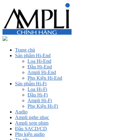
Trang chủ
Sản phẩm Hi-End
Loa Hi-End
Đầu Hi-End
Ampli Hi-End
Phụ Kiện Hi-End
Sản phẩm Hi-Fi
Loa Hi-Fi
Đầu Hi-Fi
Ampli Hi-Fi
Phụ Kiện Hi-Fi
Audio
Ampli nghe nhạc
Ampli xem phim
Đầu SACD/CD
Phụ kiện audio
Tin tức