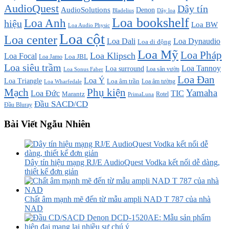
AudioQuest
Dây tín
AudioSolutions
Denon
Bladelius
Dây loa
Loa bookshelf
Loa Anh
hiệu
Loa BW
Loa Audio Physic
Loa cột
Loa center
Loa Dali
Loa Dynaudio
Loa di động
Loa Mỹ
Loa Pháp
Loa Klipsch
Loa Focal
Loa JBL
Loa Jamo
Loa siêu trầm
Loa Tannoy
Loa surround
Loa sân vườn
Loa Sonus Faber
Loa Đan
Loa Ý
Loa Triangle
Loa âm trần
Loa âm tường
Loa Wharfedale
Mạch
Phụ kiện
Yamaha
TIC
Loa Đức
Marantz
PrimaLuna
Rotel
Đầu SACD/CD
Đầu Bluray
Bài Viết Ngẫu Nhiên
Dây tín hiệu mạng RJ/E AudioQuest Vodka kết nối dễ dàng,
thiết kế đơn giản
Chất âm mạnh mẽ đến từ mẫu ampli NAD T 787 của nhà
NAD