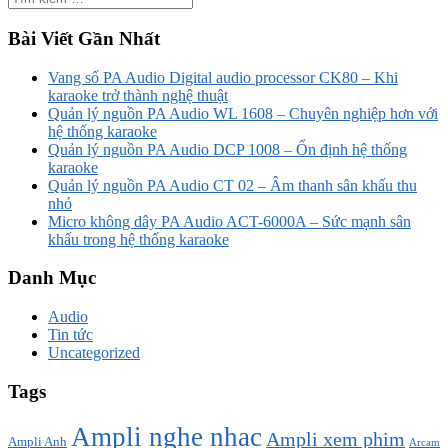
Bài Viết Gần Nhất
Vang số PA Audio Digital audio processor CK80 – Khi
karaoke trở thành nghệ thuật
Quản lý nguồn PA Audio WL 1608 – Chuyên nghiệp hơn với
hệ thống karaoke
Quản lý nguồn PA Audio DCP 1008 – Ổn định hệ thống
karaoke
Quản lý nguồn PA Audio CT 02 – Âm thanh sân khấu thu
nhỏ
Micro không dây PA Audio ACT-6000A – Sức mạnh sân
khấu trong hệ thống karaoke
Danh Mục
Audio
Tin tức
Uncategorized
Tags
Ampli nghe nhạc
Ampli xem phim
Ampli Anh
Arcam