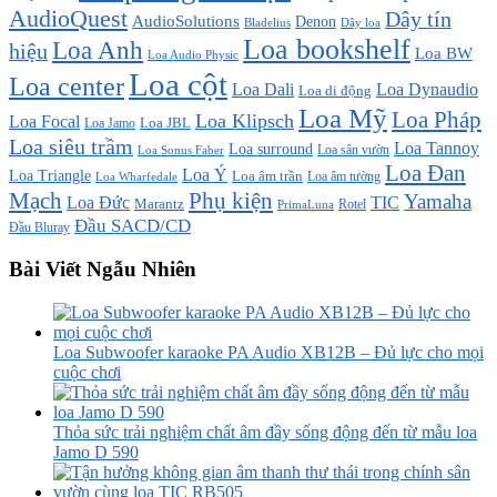
AudioQuest
Dây tín
AudioSolutions
Denon
Bladelius
Dây loa
Loa bookshelf
Loa Anh
hiệu
Loa BW
Loa Audio Physic
Loa cột
Loa center
Loa Dali
Loa Dynaudio
Loa di động
Loa Mỹ
Loa Pháp
Loa Klipsch
Loa Focal
Loa JBL
Loa Jamo
Loa siêu trầm
Loa Tannoy
Loa surround
Loa sân vườn
Loa Sonus Faber
Loa Đan
Loa Ý
Loa Triangle
Loa âm trần
Loa âm tường
Loa Wharfedale
Mạch
Phụ kiện
Yamaha
TIC
Loa Đức
Marantz
PrimaLuna
Rotel
Đầu SACD/CD
Đầu Bluray
Bài Viết Ngẫu Nhiên
Loa Subwoofer karaoke PA Audio XB12B – Đủ lực cho mọi
cuộc chơi
Thỏa sức trải nghiệm chất âm đầy sống động đến từ mẫu loa
Jamo D 590