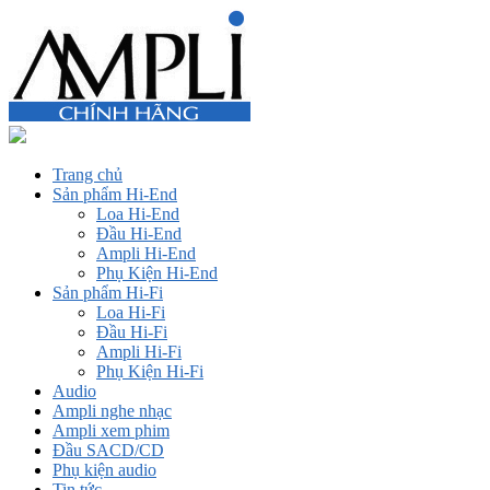
Trang chủ
Sản phẩm Hi-End
Loa Hi-End
Đầu Hi-End
Ampli Hi-End
Phụ Kiện Hi-End
Sản phẩm Hi-Fi
Loa Hi-Fi
Đầu Hi-Fi
Ampli Hi-Fi
Phụ Kiện Hi-Fi
Audio
Ampli nghe nhạc
Ampli xem phim
Đầu SACD/CD
Phụ kiện audio
Tin tức