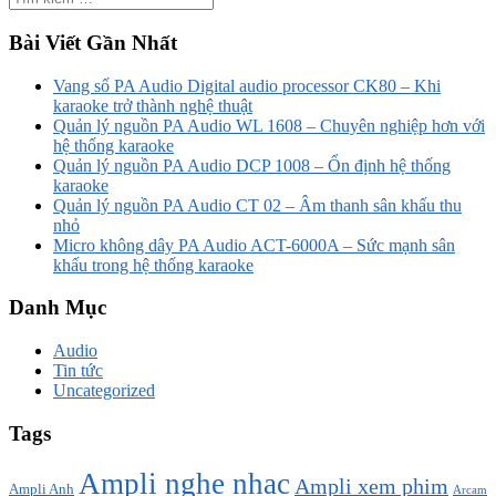
Bài Viết Gần Nhất
Vang số PA Audio Digital audio processor CK80 – Khi
karaoke trở thành nghệ thuật
Quản lý nguồn PA Audio WL 1608 – Chuyên nghiệp hơn với
hệ thống karaoke
Quản lý nguồn PA Audio DCP 1008 – Ổn định hệ thống
karaoke
Quản lý nguồn PA Audio CT 02 – Âm thanh sân khấu thu
nhỏ
Micro không dây PA Audio ACT-6000A – Sức mạnh sân
khấu trong hệ thống karaoke
Danh Mục
Audio
Tin tức
Uncategorized
Tags
Ampli nghe nhạc
Ampli xem phim
Ampli Anh
Arcam