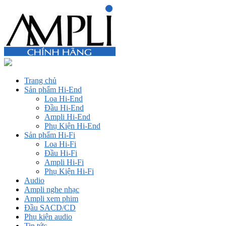
Trang chủ
Sản phẩm Hi-End
Loa Hi-End
Đầu Hi-End
Ampli Hi-End
Phụ Kiện Hi-End
Sản phẩm Hi-Fi
Loa Hi-Fi
Đầu Hi-Fi
Ampli Hi-Fi
Phụ Kiện Hi-Fi
Audio
Ampli nghe nhạc
Ampli xem phim
Đầu SACD/CD
Phụ kiện audio
Tin tức