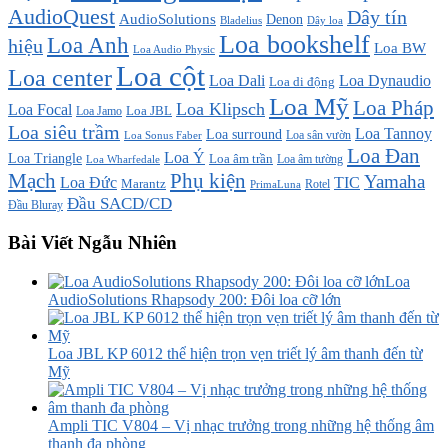
AudioQuest
Dây tín
AudioSolutions
Denon
Bladelius
Dây loa
Loa bookshelf
Loa Anh
hiệu
Loa BW
Loa Audio Physic
Loa cột
Loa center
Loa Dali
Loa Dynaudio
Loa di động
Loa Mỹ
Loa Pháp
Loa Klipsch
Loa Focal
Loa JBL
Loa Jamo
Loa siêu trầm
Loa Tannoy
Loa surround
Loa sân vườn
Loa Sonus Faber
Loa Đan
Loa Ý
Loa Triangle
Loa âm trần
Loa âm tường
Loa Wharfedale
Mạch
Phụ kiện
Yamaha
TIC
Loa Đức
Marantz
PrimaLuna
Rotel
Đầu SACD/CD
Đầu Bluray
Bài Viết Ngẫu Nhiên
Loa
AudioSolutions Rhapsody 200: Đôi loa cỡ lớn
Loa JBL KP 6012 thể hiện trọn vẹn triết lý âm thanh đến từ
Mỹ
Ampli TIC V804 – Vị nhạc trưởng trong những hệ thống âm
thanh đa phòng