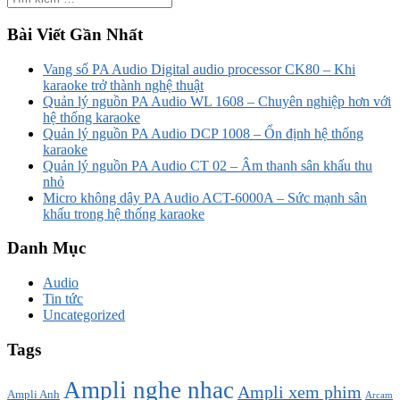
Bài Viết Gần Nhất
Vang số PA Audio Digital audio processor CK80 – Khi
karaoke trở thành nghệ thuật
Quản lý nguồn PA Audio WL 1608 – Chuyên nghiệp hơn với
hệ thống karaoke
Quản lý nguồn PA Audio DCP 1008 – Ổn định hệ thống
karaoke
Quản lý nguồn PA Audio CT 02 – Âm thanh sân khấu thu
nhỏ
Micro không dây PA Audio ACT-6000A – Sức mạnh sân
khấu trong hệ thống karaoke
Danh Mục
Audio
Tin tức
Uncategorized
Tags
Ampli nghe nhạc
Ampli xem phim
Ampli Anh
Arcam