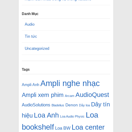
Danh Mục
Audio
Tin tức
Uncategorized
Tags
Ampli nghe nhạc
Ampli Anh
AudioQuest
Ampli xem phim
Arcam
Dây tín
AudioSolutions
Denon
Bladelius
Dây loa
Loa
Loa Anh
hiệu
Loa Audio Physic
bookshelf
Loa center
Loa BW