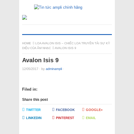
HOME
LOA AVALON ISIS – CHIẾC LOA TRUYỀN TẢI SỰ KỲ
DIỆU CỦA ÂM NHẠC
AVALON ISIS 9
Avalon Isis 9
12/05/2017
·
by
adminampli
·
Filed in:
Share this post
TWITTER
FACEBOOK
GOOGLE+
LINKEDIN
PINTEREST
EMAIL