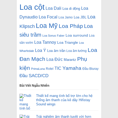
Loa cột
Loa Dali
Loa
Loa di động
Loa
Dynaudio
Loa Focal
Loa JBL
Loa Jamo
Loa Mỹ
Loa Pháp
Loa
Klipsch
siêu trầm
Loa surround
Loa
Loa Sonus Faber
Loa Tannoy
Loa Triangle
sân vườn
Loa
Loa
Loa Ý
Loa âm trần
Loa âm tường
Wharfedale
Đan Mạch
Phụ
Loa Đức
Marantz
kiện
Yamaha
TIC
Rotel
Đầu Bluray
PrimaLuna
Đầu SACD/CD
Bài Viết Ngẫu Nhiên
Thiết kế mang tính bổ trợ lớn cho hệ
thống âm thanh của kê dây Hifistay
Sound wings
Trải nghiệm âm thanh tuyệt vời hơn