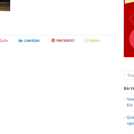
GLE+
LINKEDIN
PINTEREST
EMAIL
Bài V
Van
Khi 
Quả
ngh