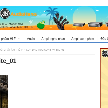
 phẩm Hi-Fi
Audio
Ampli nghe nhạc
Ampli xem phim
Đầu 
́I CHẤT ÂM THÚ VỊ
LOA-DALI-RUBICON-5-WHITE_01
ite_01