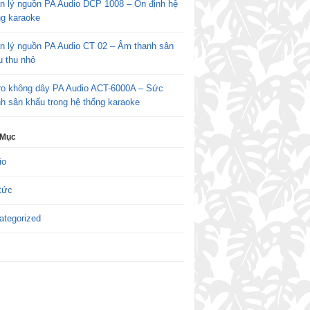
n lý nguồn PA Audio DCP 1008 – Ổn định hệ
ng karaoke
n lý nguồn PA Audio CT 02 – Âm thanh sân
u thu nhỏ
ro không dây PA Audio ACT-6000A – Sức
h sân khấu trong hệ thống karaoke
 Mục
io
tức
ategorized