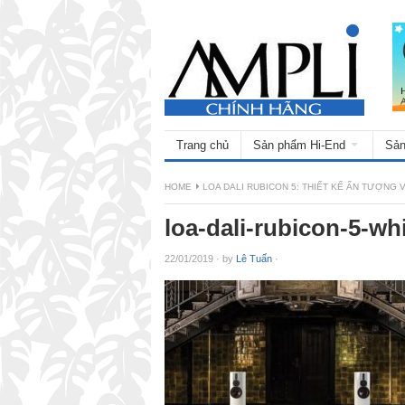
Trang chủ
Sản phẩm Hi-End
Sản
HOME
LOA DALI RUBICON 5: THIẾT KẾ ẤN TƯỢNG VƠ
loa-dali-rubicon-5-wh
22/01/2019
·
by
Lê Tuấn
·