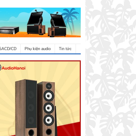
SACD/CD
Phụ kiện audio
Tin tức