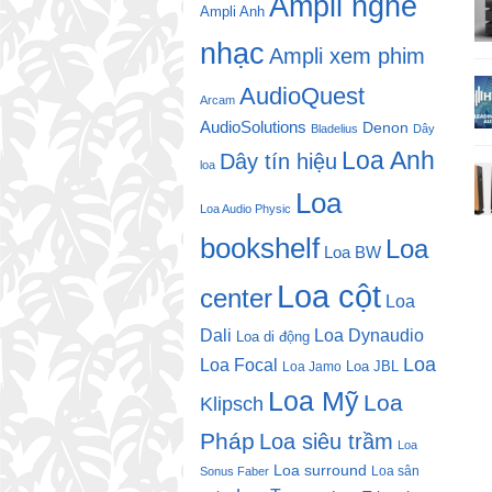
Ampli nghe
Ampli Anh
nhạc
Ampli xem phim
AudioQuest
Arcam
AudioSolutions
Denon
Bladelius
Dây
Loa Anh
Dây tín hiệu
loa
Loa
Loa Audio Physic
bookshelf
Loa
Loa BW
Loa cột
center
Loa
Dali
Loa Dynaudio
Loa di động
Loa
Loa Focal
Loa JBL
Loa Jamo
Loa Mỹ
Loa
Klipsch
Pháp
Loa siêu trầm
Loa
Loa surround
Loa sân
Sonus Faber