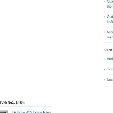
Quả
thố
Quả
khấ
Mic
mạn
Danh
Aud
Tin 
Unc
i Viết Ngẫu Nhiên
Hệ thống dCS Lina – Nâng