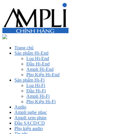
Trang chủ
Sản phẩm Hi-End
Loa Hi-End
Đầu Hi-End
Ampli Hi-End
Phụ Kiện Hi-End
Sản phẩm Hi-Fi
Loa Hi-Fi
Đầu Hi-Fi
Ampli Hi-Fi
Phụ Kiện Hi-Fi
Audio
Ampli nghe nhạc
Ampli xem phim
Đầu SACD/CD
Phụ kiện audio
Tin tức