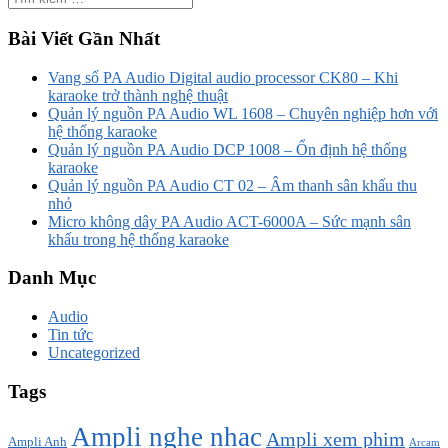
Bài Viết Gần Nhất
Vang số PA Audio Digital audio processor CK80 – Khi
karaoke trở thành nghệ thuật
Quản lý nguồn PA Audio WL 1608 – Chuyên nghiệp hơn với
hệ thống karaoke
Quản lý nguồn PA Audio DCP 1008 – Ổn định hệ thống
karaoke
Quản lý nguồn PA Audio CT 02 – Âm thanh sân khấu thu
nhỏ
Micro không dây PA Audio ACT-6000A – Sức mạnh sân
khấu trong hệ thống karaoke
Danh Mục
Audio
Tin tức
Uncategorized
Tags
Ampli nghe nhạc
Ampli xem phim
Ampli Anh
Arcam