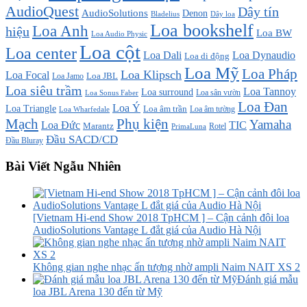
AudioQuest
Dây tín
AudioSolutions
Denon
Bladelius
Dây loa
Loa bookshelf
Loa Anh
hiệu
Loa BW
Loa Audio Physic
Loa cột
Loa center
Loa Dali
Loa Dynaudio
Loa di động
Loa Mỹ
Loa Pháp
Loa Klipsch
Loa Focal
Loa JBL
Loa Jamo
Loa siêu trầm
Loa Tannoy
Loa surround
Loa sân vườn
Loa Sonus Faber
Loa Đan
Loa Ý
Loa Triangle
Loa âm trần
Loa âm tường
Loa Wharfedale
Mạch
Phụ kiện
Yamaha
TIC
Loa Đức
Marantz
PrimaLuna
Rotel
Đầu SACD/CD
Đầu Bluray
Bài Viết Ngẫu Nhiên
[Vietnam Hi-end Show 2018 TpHCM ] – Cận cảnh đôi loa
AudioSolutions Vantage L đắt giá của Audio Hà Nội
Không gian nghe nhạc ấn tượng nhờ ampli Naim NAIT XS 2
Đánh giá mẫu
loa JBL Arena 130 đến từ Mỹ