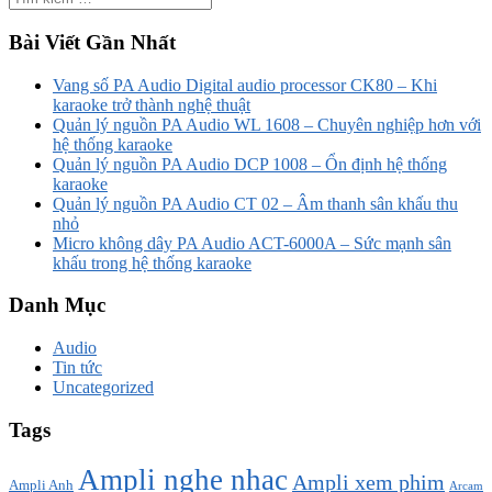
Bài Viết Gần Nhất
Vang số PA Audio Digital audio processor CK80 – Khi
karaoke trở thành nghệ thuật
Quản lý nguồn PA Audio WL 1608 – Chuyên nghiệp hơn với
hệ thống karaoke
Quản lý nguồn PA Audio DCP 1008 – Ổn định hệ thống
karaoke
Quản lý nguồn PA Audio CT 02 – Âm thanh sân khấu thu
nhỏ
Micro không dây PA Audio ACT-6000A – Sức mạnh sân
khấu trong hệ thống karaoke
Danh Mục
Audio
Tin tức
Uncategorized
Tags
Ampli nghe nhạc
Ampli xem phim
Ampli Anh
Arcam