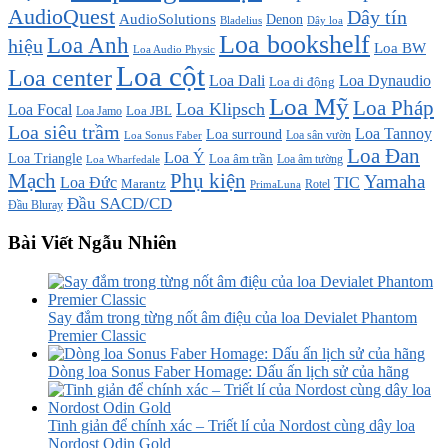
AudioQuest
Dây tín
AudioSolutions
Denon
Bladelius
Dây loa
Loa bookshelf
Loa Anh
hiệu
Loa BW
Loa Audio Physic
Loa cột
Loa center
Loa Dali
Loa Dynaudio
Loa di động
Loa Mỹ
Loa Pháp
Loa Klipsch
Loa Focal
Loa JBL
Loa Jamo
Loa siêu trầm
Loa Tannoy
Loa surround
Loa sân vườn
Loa Sonus Faber
Loa Đan
Loa Ý
Loa Triangle
Loa âm trần
Loa âm tường
Loa Wharfedale
Mạch
Phụ kiện
Yamaha
TIC
Loa Đức
Marantz
PrimaLuna
Rotel
Đầu SACD/CD
Đầu Bluray
Bài Viết Ngẫu Nhiên
Say đắm trong từng nốt âm điệu của loa Devialet Phantom
Premier Classic
Dòng loa Sonus Faber Homage: Dấu ấn lịch sử của hãng
Tinh giản để chính xác – Triết lí của Nordost cùng dây loa
Nordost Odin Gold