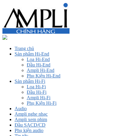
Trang chủ
Sản phẩm Hi-End
Loa Hi-End
Đầu Hi-End
Ampli Hi-End
Phụ Kiện Hi-End
Sản phẩm Hi-Fi
Loa Hi-Fi
Đầu Hi-Fi
Ampli Hi-Fi
Phụ Kiện Hi-Fi
Audio
Ampli nghe nhạc
Ampli xem phim
Đầu SACD/CD
Phụ kiện audio
Tin tức