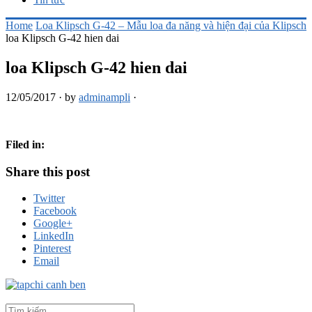
Home
Loa Klipsch G-42 – Mẫu loa đa năng và hiện đại của Klipsch
loa Klipsch G-42 hien dai
loa Klipsch G-42 hien dai
12/05/2017
·
by
adminampli
·
Filed in:
Share this post
Twitter
Facebook
Google+
LinkedIn
Pinterest
Email