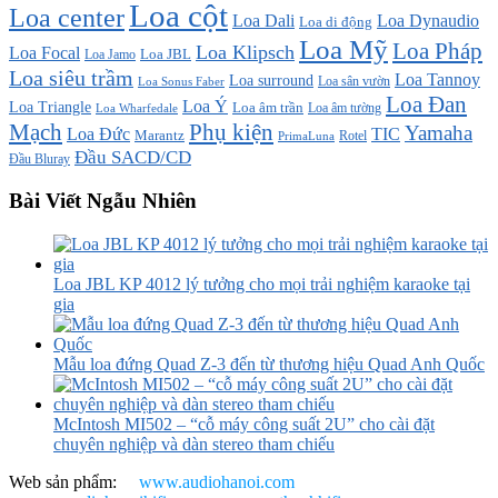
Loa cột
Loa center
Loa Dali
Loa Dynaudio
Loa di động
Loa Mỹ
Loa Pháp
Loa Klipsch
Loa Focal
Loa JBL
Loa Jamo
Loa siêu trầm
Loa Tannoy
Loa surround
Loa sân vườn
Loa Sonus Faber
Loa Đan
Loa Ý
Loa Triangle
Loa âm trần
Loa âm tường
Loa Wharfedale
Mạch
Phụ kiện
Yamaha
TIC
Loa Đức
Marantz
PrimaLuna
Rotel
Đầu SACD/CD
Đầu Bluray
Bài Viết Ngẫu Nhiên
Loa JBL KP 4012 lý tưởng cho mọi trải nghiệm karaoke tại
gia
Mẫu loa đứng Quad Z-3 đến từ thương hiệu Quad Anh Quốc
McIntosh MI502 – “cỗ máy công suất 2U” cho cài đặt
chuyên nghiệp và dàn stereo tham chiếu
Web sản phẩm:
www.audiohanoi.com