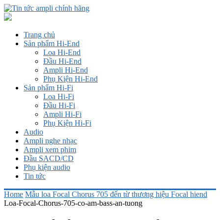
Trang chủ
Sản phẩm Hi-End
Loa Hi-End
Đầu Hi-End
Ampli Hi-End
Phụ Kiện Hi-End
Sản phẩm Hi-Fi
Loa Hi-Fi
Đầu Hi-Fi
Ampli Hi-Fi
Phụ Kiện Hi-Fi
Audio
Ampli nghe nhạc
Ampli xem phim
Đầu SACD/CD
Phụ kiện audio
Tin tức
Home
Mẫu loa Focal Chorus 705 đến từ thương hiệu Focal hiend
Loa-Focal-Chorus-705-co-am-bass-an-tuong