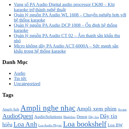
Vang số PA Audio Digital audio processor CK80 – Khi
karaoke trở thành nghệ thuật
Quản lý nguồn PA Audio WL 1608 – Chuyên nghiệp hơn với
hệ thống karaoke
Quản lý nguồn PA Audio DCP 1008 – Ổn định hệ thống
karaoke
Quản lý nguồn PA Audio CT 02 – Âm thanh sân khấu thu
nhỏ
Micro không dây PA Audio ACT-6000A – Sức mạnh sân
khấu trong hệ thống karaoke
Danh Mục
Audio
Tin tức
Uncategorized
Tags
Ampli nghe nhạc
Ampli xem phim
Ampli Anh
Arcam
AudioQuest
Dây tín
AudioSolutions
Denon
Bladelius
Dây loa
Loa bookshelf
Loa Anh
hiệu
Loa BW
Loa Audio Physic