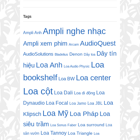
Tags
Ampli nghe nhạc
Ampli Anh
AudioQuest
Ampli xem phim
Arcam
Dây tín
AudioSolutions
Denon
Bladelius
Dây loa
Loa
Loa Anh
hiệu
Loa Audio Physic
bookshelf
Loa center
Loa BW
Loa cột
Loa Dali
Loa
Loa di động
Loa
Dynaudio
Loa Focal
Loa JBL
Loa Jamo
Loa Mỹ
Loa Pháp
Loa
Klipsch
siêu trầm
Loa surround
Loa
Loa Sonus Faber
Loa Tannoy
Loa Triangle
sân vườn
Loa