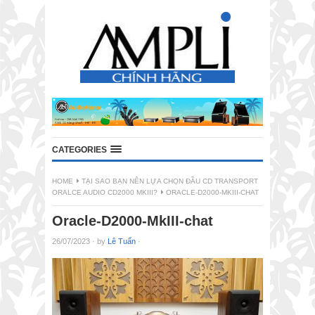
CATEGORIES
HOME
TẠI SAO BẠN NÊN LỰA CHỌN ĐẦU CD TRANSPORT
ORALCE AUDIO CD2000 MKIII?
ORACLE-D2000-MKIII-CHAT
Oracle-D2000-MkIII-chat
26/07/2023
·
by
Lê Tuấn
·