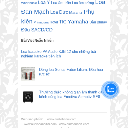
Loa
Loa Ý
Loa âm trần
Loa âm tường
Wharfedale
Đan Mạch
Phụ
Loa Đức
Marantz
kiện
Yamaha
TIC
Rotel
Đầu Bluray
PrimaLuna
Đầu SACD/CD
Bài Viết Ngẫu Nhiên
Loa karaoke PA Audio KJB-12 cho những trải
nghiệm karaoke tiện ích
Dòng loa Sonus Faber Lilium: Đóa hoa
rực rỡ
Thưởng thức không gian âm thanh đa
kênh cùng loa Emotiva Airmotiv SE8
Web sản phẩm:
www.audiohanoi.com
www.audiohanoihifi.com
www.amthanhhifi.com