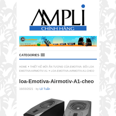
CATEGORIES
HOME
THIẾT KẾ MỚI ẤN TƯỢNG CỦA EMOTIVA: ĐÔI LOA
EMOTIVA AIRMOTIV A1
LOA-EMOTIVA-AIRMOTIV-A1-CHEO
loa-Emotiva-Airmotiv-A1-cheo
16/03/2021
·
by
Lê Tuấn
·