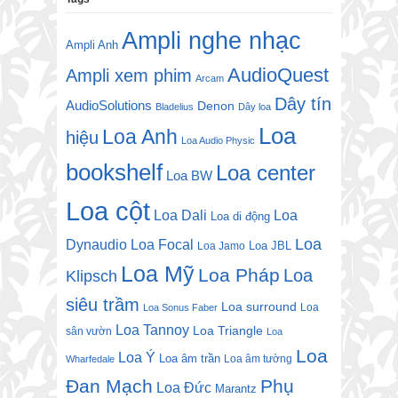
Ampli nghe nhạc
Ampli Anh
AudioQuest
Ampli xem phim
Arcam
Dây tín
AudioSolutions
Denon
Bladelius
Dây loa
Loa
Loa Anh
hiệu
Loa Audio Physic
bookshelf
Loa center
Loa BW
Loa cột
Loa Dali
Loa
Loa di động
Loa
Dynaudio
Loa Focal
Loa JBL
Loa Jamo
Loa Mỹ
Loa Pháp
Loa
Klipsch
siêu trầm
Loa surround
Loa
Loa Sonus Faber
Loa Tannoy
Loa Triangle
sân vườn
Loa
Loa
Loa Ý
Loa âm trần
Loa âm tường
Wharfedale
Đan Mạch
Phụ
Loa Đức
Marantz