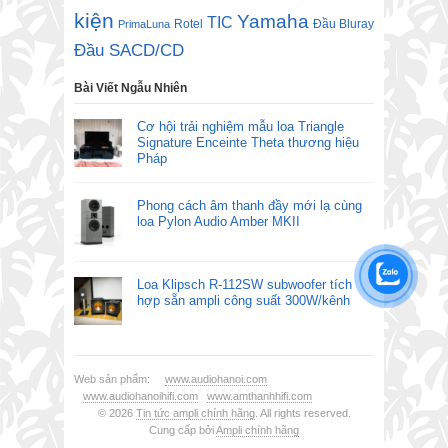
kiện
Yamaha
TIC
Rotel
Đầu Bluray
PrimaLuna
Đầu SACD/CD
Bài Viết Ngẫu Nhiên
Cơ hội trải nghiệm mẫu loa Triangle
Signature Enceinte Theta thương hiệu
Pháp
Phong cách âm thanh đầy mới lạ cùng
loa Pylon Audio Amber MKII
Loa Klipsch R-112SW subwoofer tích
hợp sẵn ampli công suất 300W/kênh
Web sản phẩm:
www.audiohanoi.com
www.audiohanoihifi.com
www.amthanhhifi.com
© 2026
Tin tức ampli chính hãng
. All rights reserved.
Cung cấp bởi
Ampli chính hãng