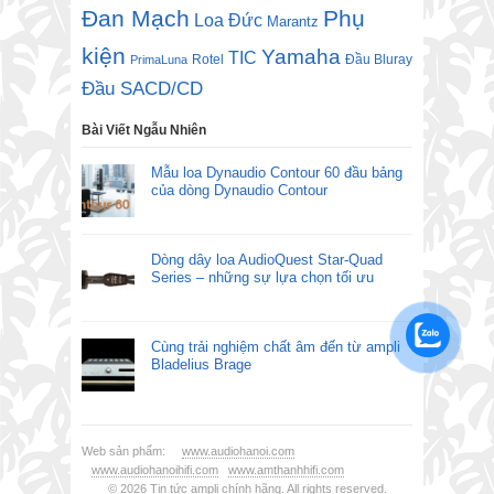
Đan Mạch
Phụ
Loa Đức
Marantz
kiện
Yamaha
TIC
Rotel
Đầu Bluray
PrimaLuna
Đầu SACD/CD
Bài Viết Ngẫu Nhiên
Mẫu loa Dynaudio Contour 60 đầu bảng
của dòng Dynaudio Contour
Dòng dây loa AudioQuest Star-Quad
Series – những sự lựa chọn tối ưu
Cùng trải nghiệm chất âm đến từ ampli
Bladelius Brage
Web sản phẩm:
www.audiohanoi.com
www.audiohanoihifi.com
www.amthanhhifi.com
© 2026
Tin tức ampli chính hãng
. All rights reserved.