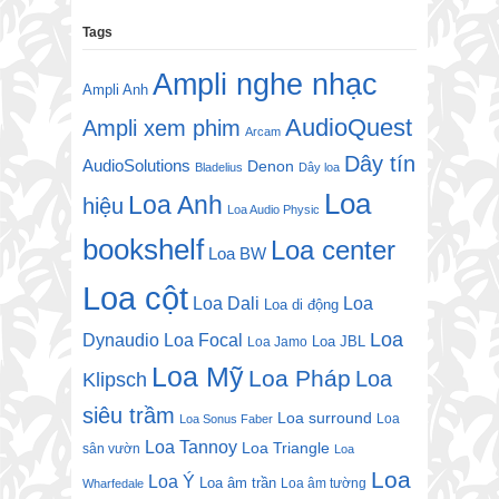
Tags
Ampli nghe nhạc
Ampli Anh
AudioQuest
Ampli xem phim
Arcam
Dây tín
AudioSolutions
Denon
Bladelius
Dây loa
Loa
Loa Anh
hiệu
Loa Audio Physic
bookshelf
Loa center
Loa BW
Loa cột
Loa Dali
Loa
Loa di động
Loa
Dynaudio
Loa Focal
Loa JBL
Loa Jamo
Loa Mỹ
Loa Pháp
Loa
Klipsch
siêu trầm
Loa surround
Loa
Loa Sonus Faber
Loa Tannoy
Loa Triangle
sân vườn
Loa
Loa
Loa Ý
Loa âm trần
Loa âm tường
Wharfedale