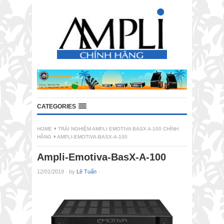
CATEGORIES
HOME
TRẢI NGHIỆM AMPLI EMOTIVA BASX A-100 CHÍNH
HÃNG
AMPLI-EMOTIVA-BASX-A-100
Ampli-Emotiva-BasX-A-100
12/01/2019
·
by
Lê Tuấn
·