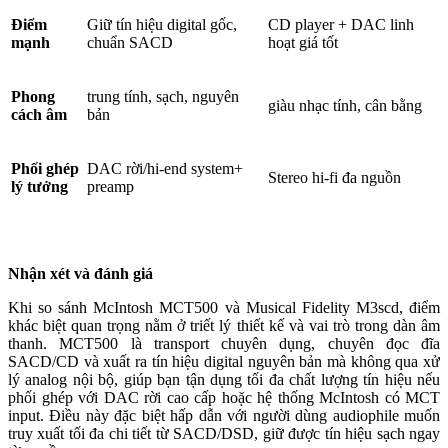
Điểm
Giữ tín hiệu digital gốc,
CD player + DAC linh
mạnh
chuẩn SACD
hoạt giá tốt
Phong
trung tính, sạch, nguyên
giàu nhạc tính, cân bằng
cách âm
bản
Phối ghép
DAC rời/hi-end system+
Stereo hi-fi đa nguồn
lý tưởng
preamp
Nhận xét và đánh giá
Khi so sánh McIntosh MCT500 và Musical Fidelity M3scd, điểm
khác biệt quan trọng nằm ở triết lý thiết kế và vai trò trong dàn âm
thanh. MCT500 là transport chuyên dụng, chuyên đọc đĩa
SACD/CD và xuất ra tín hiệu digital nguyên bản mà không qua xử
lý analog nội bộ, giúp bạn tận dụng tối đa chất lượng tín hiệu nếu
phối ghép với DAC rời cao cấp hoặc hệ thống McIntosh có MCT
input. Điều này đặc biệt hấp dẫn với người dùng audiophile muốn
truy xuất tối đa chi tiết từ SACD/DSD, giữ được tín hiệu sạch ngay