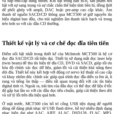
và nắp end-cap bằng nhôm. Khi đặt trong dàn hi-fi, sản phẩm nổi
bật với sự sang trọng và sự chắc chắn thể hiện tính bền bỉ, đồng thời
dễ phối ghép với ampli, DAC hoặc pre-amp cao cấp khác. Âm
thanh từ nguồn SACD/CD thông qua MCT500 sẽ giữ nguyên tín
hiệu digital ban đầu, cho trải nghiệm âm thanh tách bạch và trong
trẻo hơn so với các đầu CD thường.
Thiết kế vật lý và cơ chế đọc đĩa tiên tiến
Điểm nổi bật nhất trong thiết kế của McIntosh MCT500 là hệ cơ
đọc đĩa SACD/CD rất hiện đại. Thiết bị sử dụng mắt đọc laser kép
(twin beam) để thu tín hiệu từ đĩa CD, DVD và SACD, giúp tối ưu
hóa độ chính xác đọc dữ liệu, giảm lỗi và cải thiện khả năng theo
dõi đĩa. Thiết kế này kết hợp với động cơ servo kỹ thuật số cao cấp
và khay nhôm đúc chính xác giúp quá trình đọc đĩa diễn ra êm ái, ít
rung và tiếng ồn thấp — điều rất quan trọng đối với các tín hiệu
digital tinh vi. Ngoài ra, trái tim của đầu đọc có thể đọc dữ liệu ở tốc
độ gấp hai lần so với các đầu đọc tiêu chuẩn, giúp cải thiện theo dõi
và xử lý lỗi trên đĩa hiệu quả hơn.
Ở mặt trước, MCT500 còn bố trí cổng USB tiện dụng để người
dùng dễ dàng phát nhạc từ USB flash drive, hỗ trợ nhiều định dạng
nhạc hiện đại như AAC, AIFF, ALAC, DSD128, FLAC, MP3,