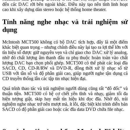
đến các DAC rời bên ngoài khác. Điều này tạo nên tính linh hoạt
cao khi xây dựng dàn stereo hoặc hệ thống home theater.
Tính năng nghe nhạc và trải nghiệm sử
dụng
McIntosh MCT500 không có bộ DAC tích hợp, đây là một điểm
khác biệt quan trọng – nhưng chính điều này lại tạo ra lợi thế lớn với
tín hiệu số được giữ nguyên vẹn và chỉ giao cho DAC xử lý analog,
nhờ đó chất lượng âm thanh đầu ra phụ thuộc hoàn toàn vào chất
lượng DAC bạn chọn phối ghép. MCT500 có thể phát các loại đĩa
SACD, CD, CD-R/RW và DVD-R, đồng thời xử lý nhạc số từ
USB với tần số và độ phân giải cao, giúp người nghe tận dụng cả
CD truyền thống lẫn các tập tin nhạc hiện đại.
Quá trình thao tác và trải nghiệm người dùng cũng rất “đô đốc” và
thuận tiện. MCT500 có hệ cơ chết yên tĩnh và nhạy, giảm tối đa
hiện tượng giật, skip hay mất tín hiệu khi đọc đĩa. Nhờ đó, trải
nghiệm nghe nhạc trở nên mượt mà, ít lỗi, đặc biệt khi trình diễn bản
SACD có độ phân giải cao hoặc các đĩa data DVD chứa file nhạc.