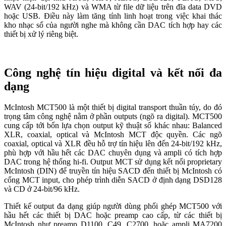
WAV (24-bit/192 kHz) và WMA từ file dữ liệu trên đĩa data DVD
hoặc USB. Điều này làm tăng tính linh hoạt trong việc khai thác
kho nhạc số của người nghe mà không cần DAC tích hợp hay các
thiết bị xử lý riêng biệt.
Công nghệ tín hiệu digital và kết nối đa
dạng
McIntosh MCT500 là một thiết bị digital transport thuần túy, do đó
trọng tâm công nghệ nằm ở phần outputs (ngõ ra digital). MCT500
cung cấp tới bốn lựa chọn output kỹ thuật số khác nhau: Balanced
XLR, coaxial, optical và McIntosh MCT độc quyền. Các ngõ
coaxial, optical và XLR đều hỗ trợ tín hiệu lên đến 24-bit/192 kHz,
phù hợp với hầu hết các DAC chuyên dụng và ampli có tích hợp
DAC trong hệ thống hi-fi. Output MCT sử dụng kết nối proprietary
McIntosh (DIN) để truyền tín hiệu SACD đến thiết bị McIntosh có
cổng MCT input, cho phép trình diễn SACD ở định dạng DSD128
và CD ở 24-bit/96 kHz.
Thiết kế output đa dạng giúp người dùng phối ghép MCT500 với
hầu hết các thiết bị DAC hoặc preamp cao cấp, từ các thiết bị
McIntosh như preamp D1100, C49, C2700, hoặc ampli MA7200