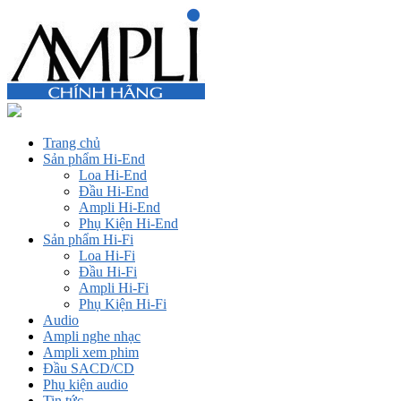
Trang chủ
Sản phẩm Hi-End
Loa Hi-End
Đầu Hi-End
Ampli Hi-End
Phụ Kiện Hi-End
Sản phẩm Hi-Fi
Loa Hi-Fi
Đầu Hi-Fi
Ampli Hi-Fi
Phụ Kiện Hi-Fi
Audio
Ampli nghe nhạc
Ampli xem phim
Đầu SACD/CD
Phụ kiện audio
Tin tức