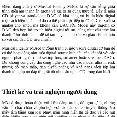
Điểm đáng chú ý ở Musical Fidelity M3scd là sự cân bằng giữa
trình diễn âm thanh ấn tượng và giá trị sử dụng thực tế. Đây là mẫu
CD player và stand-alone DAC có khả năng xử lý tín hiệu digital
một cách hiệu quả, nhờ đó có thể phát trực tiếp từ đĩa CD và xuất ra
analog cho ampli mà không cần DAC rời. Model này thường có
DAC tích hợp hỗ trợ tín hiệu digital tối ưu, cũng như cấu trúc âm
thanh được tinh chỉnh để tái tạo nhạc chính xác và giàu chi tiết hơn
so với các đầu CD tiêu chuẩn.
Musical Fidelity M3scd thường trang bị ngõ vào/ra digital cơ bản để
có thể hoạt động như một digital source hub nếu cần kết nối với các
nguồn phát ngoài (như set-top box, streamer hoặc streamer DAC).
Dù không cung cấp dải công nghệ cao như các model ultra hi-end,
nhưng độ méo thấp, đáp tuyến phẳng và khả năng tách lớp âm
thanh tốt giúp nó đáp ứng rất tốt nhu cầu nghe CD trong dàn hi-fi.
Thiết kế và trải nghiệm người dùng
M3scd được hoàn thiện với kiểu dáng tương đối gọn gàng nhưng
vẫn rất chắc chắn và phù hợp với các dàn stereo truyền thống. Vỏ
máy làm bằng kim loại phay, màn hình hiển thị dễ đọc và các nút
điều khiển trực quan giúp trải nghiệm nghe nhạc thuận tiện và dễ