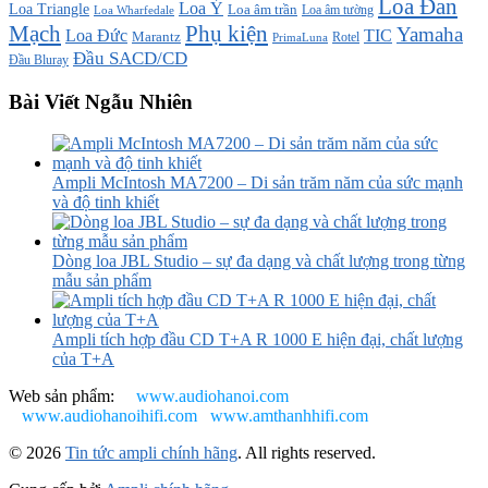
Loa Đan
Loa Ý
Loa Triangle
Loa âm trần
Loa âm tường
Loa Wharfedale
Mạch
Phụ kiện
Yamaha
TIC
Loa Đức
Marantz
PrimaLuna
Rotel
Đầu SACD/CD
Đầu Bluray
Bài Viết Ngẫu Nhiên
Ampli McIntosh MA7200 – Di sản trăm năm của sức mạnh
và độ tinh khiết
Dòng loa JBL Studio – sự đa dạng và chất lượng trong từng
mẫu sản phẩm
Ampli tích hợp đầu CD T+A R 1000 E hiện đại, chất lượng
của T+A
Web sản phẩm:
www.audiohanoi.com
www.audiohanoihifi.com
www.amthanhhifi.com
© 2026
Tin tức ampli chính hãng
. All rights reserved.