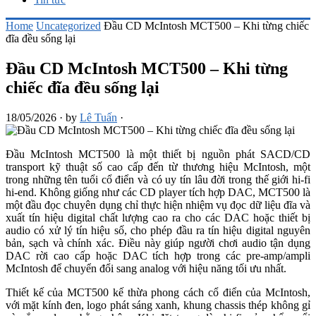
Home
Uncategorized
Đầu CD McIntosh MCT500 – Khi từng chiếc
đĩa đều sống lại
Đầu CD McIntosh MCT500 – Khi từng
chiếc đĩa đều sống lại
18/05/2026
·
by
Lê Tuấn
·
Đầu McIntosh MCT500 là một thiết bị nguồn phát SACD/CD
transport kỹ thuật số cao cấp đến từ thương hiệu McIntosh, một
trong những tên tuổi cổ điển và có uy tín lâu đời trong thế giới hi-fi
hi-end. Không giống như các CD player tích hợp DAC, MCT500 là
một đầu đọc chuyên dụng chỉ thực hiện nhiệm vụ đọc dữ liệu đĩa và
xuất tín hiệu digital chất lượng cao ra cho các DAC hoặc thiết bị
audio có xử lý tín hiệu số, cho phép đầu ra tín hiệu digital nguyên
bản, sạch và chính xác. Điều này giúp người chơi audio tận dụng
DAC rời cao cấp hoặc DAC tích hợp trong các pre-amp/ampli
McIntosh để chuyển đổi sang analog với hiệu năng tối ưu nhất.
Thiết kế của MCT500 kế thừa phong cách cổ điển của McIntosh,
với mặt kính đen, logo phát sáng xanh, khung chassis thép không gỉ