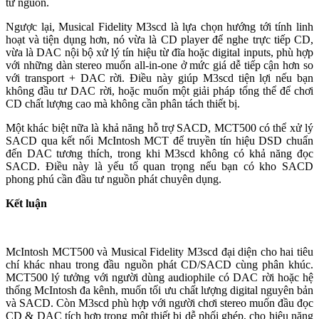
từ nguồn.
Ngược lại, Musical Fidelity M3scd là lựa chọn hướng tới tính linh
hoạt và tiện dụng hơn, nó vừa là CD player để nghe trực tiếp CD,
vừa là DAC nội bộ xử lý tín hiệu từ đĩa hoặc digital inputs, phù hợp
với những dàn stereo muốn all-in-one ở mức giá dễ tiếp cận hơn so
với transport + DAC rời. Điều này giúp M3scd tiện lợi nếu bạn
không đầu tư DAC rời, hoặc muốn một giải pháp tổng thể để chơi
CD chất lượng cao mà không cần phân tách thiết bị.
Một khác biệt nữa là khả năng hỗ trợ SACD, MCT500 có thể xử lý
SACD qua kết nối McIntosh MCT để truyền tín hiệu DSD chuẩn
đến DAC tương thích, trong khi M3scd không có khả năng đọc
SACD. Điều này là yếu tố quan trọng nếu bạn có kho SACD
phong phú cần đầu tư nguồn phát chuyên dụng.
Kết luận
McIntosh MCT500 và Musical Fidelity M3scd đại diện cho hai tiêu
chí khác nhau trong đầu nguồn phát CD/SACD cùng phân khúc.
MCT500 lý tưởng với người dùng audiophile có DAC rời hoặc hệ
thống McIntosh đa kênh, muốn tối ưu chất lượng digital nguyên bản
và SACD. Còn M3scd phù hợp với người chơi stereo muốn đầu đọc
CD & DAC tích hợp trong một thiết bị dễ phối ghép, cho hiệu năng