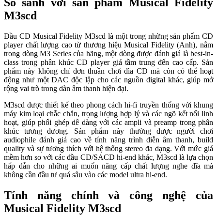
So sánh với sản phẩm Musical Fidelity
M3scd
Đầu CD Musical Fidelity M3scd là một trong những sản phẩm CD
player chất lượng cao từ thương hiệu Musical Fidelity (Anh), nằm
trong dòng M3 Series của hãng, một dòng được đánh giá là best-in-
class trong phân khúc CD player giá tầm trung đến cao cấp. Sản
phẩm này không chỉ đơn thuần chơi đĩa CD mà còn có thể hoạt
động như một DAC độc lập cho các nguồn digital khác, giúp mở
rộng vai trò trong dàn âm thanh hiện đại.
M3scd được thiết kế theo phong cách hi-fi truyền thống với khung
máy kim loại chắc chắn, trọng lượng hợp lý và các ngõ kết nối linh
hoạt, giúp phối ghép dễ dàng với các ampli và preamp trong phân
khúc tương đương. Sản phẩm này thường được người chơi
audiophile đánh giá cao về tính năng trình diễn âm thanh, build
quality và sự tương thích với hệ thống stereo đa dạng. Với mức giá
mềm hơn so với các đầu CD/SACD hi-end khác, M3scd là lựa chọn
hấp dẫn cho những ai muốn nâng cấp chất lượng nghe đĩa mà
không cần đầu tư quá sâu vào các model ultra hi-end.
Tính năng chính và công nghệ của
Musical Fidelity M3scd