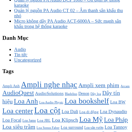
karaoke
Quản lý nguồn PA Audio CT 02 – Âm thanh sân khấu thu
nhỏ
Micro không dây PA Audio ACT-6000A – Sức mạnh sân
khấu trong hệ thống karaoke
Danh Mục
Audio
Tin tức
Uncategorized
Tags
Ampli nghe nhạc
Ampli xem phim
Ampli Anh
Arcam
AudioQuest
Dây tín
AudioSolutions
Denon
Bladelius
Dây loa
Loa bookshelf
Loa Anh
hiệu
Loa BW
Loa Audio Physic
Loa cột
Loa center
Loa Dali
Loa Dynaudio
Loa di động
Loa Mỹ
Loa Pháp
Loa Klipsch
Loa Focal
Loa JBL
Loa Jamo
Loa siêu trầm
Loa Tannoy
Loa surround
Loa sân vườn
Loa Sonus Faber