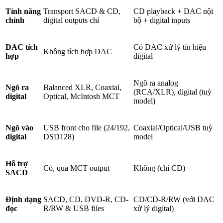
Tính năng
Transport SACD & CD,
CD playback + DAC nội
chính
digital outputs chỉ
bộ + digital inputs
DAC tích
Có DAC xử lý tín hiệu
Không tích hợp DAC
hợp
digital
Ngõ ra analog
Ngõ ra
Balanced XLR, Coaxial,
(RCA/XLR), digital (tuỳ
digital
Optical, McIntosh MCT
model)
Ngõ vào
USB front cho file (24/192,
Coaxial/Optical/USB tuỳ
digital
DSD128)
model
Hỗ trợ
Có, qua MCT output
Không (chỉ CD)
SACD
Định dạng
SACD, CD, DVD-R, CD-
CD/CD-R/RW (với DAC
đọc
R/RW & USB files
xử lý digital)