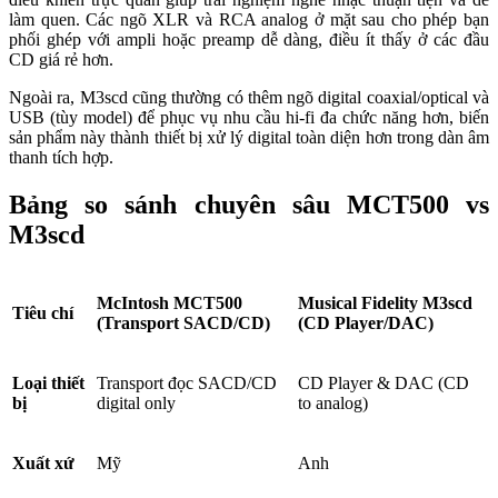
làm quen. Các ngõ XLR và RCA analog ở mặt sau cho phép bạn
phối ghép với ampli hoặc preamp dễ dàng, điều ít thấy ở các đầu
CD giá rẻ hơn.
Ngoài ra, M3scd cũng thường có thêm ngõ digital coaxial/optical và
USB (tùy model) để phục vụ nhu cầu hi-fi đa chức năng hơn, biến
sản phẩm này thành thiết bị xử lý digital toàn diện hơn trong dàn âm
thanh tích hợp.
Bảng so sánh chuyên sâu MCT500 vs
M3scd
McIntosh MCT500
Musical Fidelity M3scd
Tiêu chí
(Transport SACD/CD)
(CD Player/DAC)
Loại thiết
Transport đọc SACD/CD
CD Player & DAC (CD
bị
digital only
to analog)
Xuất xứ
Mỹ
Anh