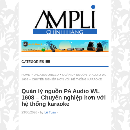
CATEGORIES
HOME
UNCATEGORIZED
QUẢN LÝ NGUỒN PA AUDIO WL
1608 – CHUYÊN NGHIỆP HƠN VỚI HỆ THỐNG KARAOKE
Quản lý nguồn PA Audio WL
1608 – Chuyên nghiệp hơn với
hệ thống karaoke
23/05/2026
·
by
Lê Tuấn
·