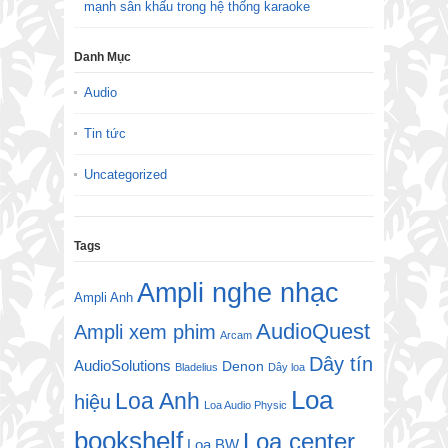
mạnh sân khấu trong hệ thống karaoke
Danh Mục
Audio
Tin tức
Uncategorized
Tags
Ampli nghe nhạc
Ampli Anh
AudioQuest
Ampli xem phim
Arcam
Dây tín
AudioSolutions
Denon
Bladelius
Dây loa
Loa
Loa Anh
hiệu
Loa Audio Physic
bookshelf
Loa center
Loa BW