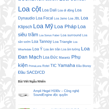
Loa cột
Loa Dali
Loa
Loa di động
Loa
Dynaudio
Loa Focal
Loa JBL
Loa Jamo
Loa Mỹ
Loa Pháp
Loa
Klipsch
siêu trầm
Loa surround
Loa
Loa Sonus Faber
Loa Tannoy
Loa Triangle
sân vườn
Loa
Loa
Loa Ý
Loa âm trần
Loa âm tường
Wharfedale
Đan Mạch
Phụ
Loa Đức
Marantz
kiện
Yamaha
TIC
Rotel
Đầu Bluray
PrimaLuna
Đầu SACD/CD
Bài Viết Ngẫu Nhiên
Ampli Hegel H190v – Công nghệ
SoundEngine độc quyền