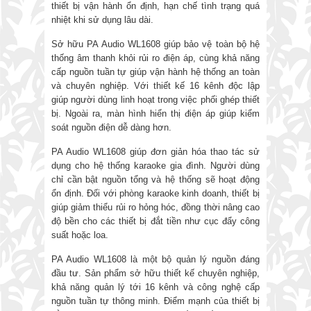
thiết bị vận hành ổn định, hạn chế tình trạng quá
nhiệt khi sử dụng lâu dài.
Sở hữu PA Audio WL1608 giúp bảo vệ toàn bộ hệ
thống âm thanh khỏi rủi ro điện áp, cùng khả năng
cấp nguồn tuần tự giúp vận hành hệ thống an toàn
và chuyên nghiệp. Với thiết kế 16 kênh độc lập
giúp người dùng linh hoạt trong việc phối ghép thiết
bị. Ngoài ra, màn hình hiển thị điện áp giúp kiểm
soát nguồn điện dễ dàng hơn.
PA Audio WL1608 giúp đơn giản hóa thao tác sử
dụng cho hệ thống karaoke gia đình. Người dùng
chỉ cần bật nguồn tổng và hệ thống sẽ hoạt động
ổn định. Đối với phòng karaoke kinh doanh, thiết bị
giúp giảm thiểu rủi ro hỏng hóc, đồng thời nâng cao
độ bền cho các thiết bị đắt tiền như cục đẩy công
suất hoặc loa.
PA Audio WL1608 là một bộ quản lý nguồn đáng
đầu tư. Sản phẩm sở hữu thiết kế chuyên nghiệp,
khả năng quản lý tới 16 kênh và công nghệ cấp
nguồn tuần tự thông minh. Điểm mạnh của thiết bị