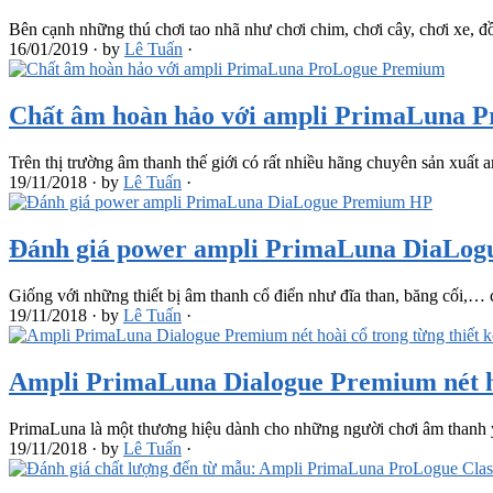
Bên cạnh những thú chơi tao nhã như chơi chim, chơi cây, chơi xe, 
16/01/2019
·
by
Lê Tuấn
·
Chất âm hoàn hảo với ampli PrimaLuna
Trên thị trường âm thanh thế giới có rất nhiều hãng chuyên sản xuất a
19/11/2018
·
by
Lê Tuấn
·
Đánh giá power ampli PrimaLuna DiaLo
Giống với những thiết bị âm thanh cổ điển như đĩa than, băng cối,
19/11/2018
·
by
Lê Tuấn
·
Ampli PrimaLuna Dialogue Premium nét hoà
PrimaLuna là một thương hiệu dành cho những người chơi âm thanh 
19/11/2018
·
by
Lê Tuấn
·