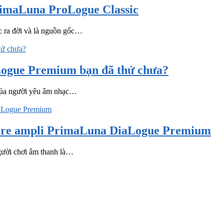
i PrimaLuna ProLogue Classic
c ra đời và là nguồn gốc…
ogue Premium bạn đã thử chưa?
u của người yêu âm nhạc…
ẫu pre ampli PrimaLuna DiaLogue Premium
 người chơi âm thanh là…