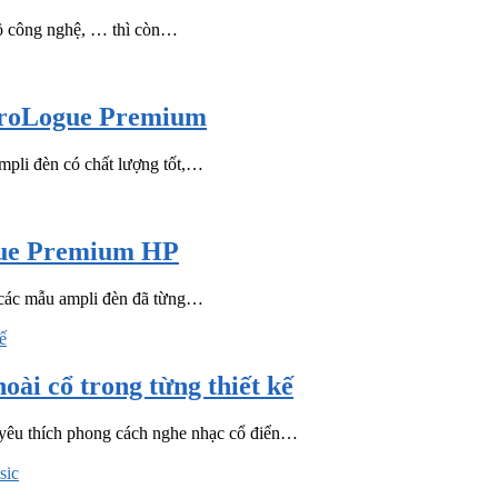
đồ công nghệ, … thì còn…
 ProLogue Premium
mpli đèn có chất lượng tốt,…
gue Premium HP
… các mẫu ampli đèn đã từng…
i cổ trong từng thiết kế
yêu thích phong cách nghe nhạc cổ điển…