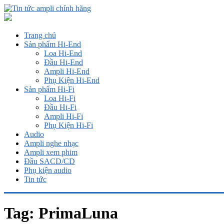
Trang chủ
Sản phẩm Hi-End
Loa Hi-End
Đầu Hi-End
Ampli Hi-End
Phụ Kiện Hi-End
Sản phẩm Hi-Fi
Loa Hi-Fi
Đầu Hi-Fi
Ampli Hi-Fi
Phụ Kiện Hi-Fi
Audio
Ampli nghe nhạc
Ampli xem phim
Đầu SACD/CD
Phụ kiện audio
Tin tức
Tag:
PrimaLuna