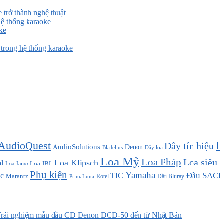
 trở thành nghệ thuật
ệ thống karaoke
ke
rong hệ thống karaoke
AudioQuest
Dây tín hiệu
AudioSolutions
Denon
Bladelius
Dây loa
Loa Mỹ
Loa Pháp
Loa siêu
Loa Klipsch
l
Loa JBL
Loa Jamo
Phụ kiện
Yamaha
TIC
Đầu SAC
c
Marantz
Đầu Bluray
PrimaLuna
Rotel
rải nghiệm mẫu đầu CD Denon DCD-50 đến từ Nhật Bản