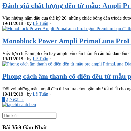
Đánh giá chất lượng đến từ mẫu: Ampl
Vào những năm đầu của thế kỷ 20, những chiếc bóng đèn triode đượ
19/11/2018
·
by
Lê Tuấn
·
Monoblock Power Ampli PrimaLuna ProL
Việc lựa chiếc ampli đèn hay ampli bán dẫn luôn là câu hỏi đau đầ
19/11/2018
·
by
Lê Tuấn
·
Phong cách âm thanh cổ điển đến từ m
Đối với những mẫu ampli đèn thì sự lựa chọn gần như tốt nhất cho
19/11/2018
·
by
Lê Tuấn
·
1
2
Next →
Bài Viết Gần Nhất