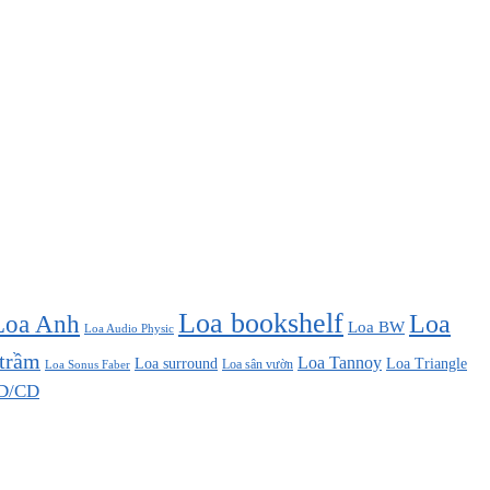
Loa bookshelf
Loa Anh
Loa
Loa BW
Loa Audio Physic
 trầm
Loa Tannoy
Loa surround
Loa Triangle
Loa sân vườn
Loa Sonus Faber
D/CD