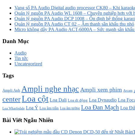
Vang số PA Audio Digital audio processor CK80 – Khi karaoke
Quản lý nguồn PA Audio WL 1608 – Chuyên nghiệp hơn với h
Quản lý nguồn PA Audio DCP 1008 – Ổn định hệ thống karao
Quản lý nguồn PA Audio CT 02 – Âm thanh sân khấu thu nhỏ
Micro không dây PA Audio ACT-6000A – Sức mạnh sân khấu t
Danh Mục
Audio
Tin tức
Uncategorized
Tags
Ampli nghe nhạc
Ampli xem phim
Ampli Anh
Arcam
Loa cột
center
Loa Dali
Loa Dynaudio
Loa Foca
Loa di động
Loa Đan Mạch
Loa Ý
Loa Đứ
Loa âm trần
Loa âm tường
Loa Wharfedale
Bài Viết Ngẫu Nhiên
T