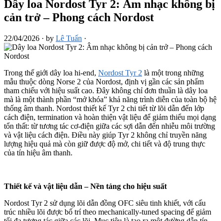
Dây loa Nordost Tyr 2: Âm nhạc không bị
cản trở – Phong cách Nordost
22/04/2026
·
by
Lê Tuấn
·
Trong thế giới dây loa hi-end,
Nordost Tyr 2
là một trong những
mẫu thuộc dòng Norse 2 của Nordost, định vị gần các sản phẩm
tham chiếu với hiệu suất cao. Đây không chỉ đơn thuần là dây loa
mà là một thành phần “mở khóa” khả năng trình diễn của toàn bộ hệ
thống âm thanh. Nordost thiết kế Tyr 2 chi tiết từ lõi dẫn đến lớp
cách điện, termination và hoàn thiện vật liệu để giảm thiểu mọi dạng
tổn thất: từ tương tác cơ-điện giữa các sợi dẫn đến nhiễu môi trường
và vật liệu cách điện. Điều này giúp Tyr 2 không chỉ truyền năng
lượng hiệu quả mà còn giữ được độ mở, chi tiết và độ trung thực
của tín hiệu âm thanh.
Thiết kế và vật liệu dẫn – Nền tảng cho hiệu suất
Nordost Tyr 2 sử dụng lõi dẫn đồng OFC siêu tinh khiết, với cấu
trúc nhiều lõi được bố trí theo mechanically-tuned spacing để giảm
tối đa tương tác giữa các lõi. Mục tiêu là tạo ra một đường dẫn tín