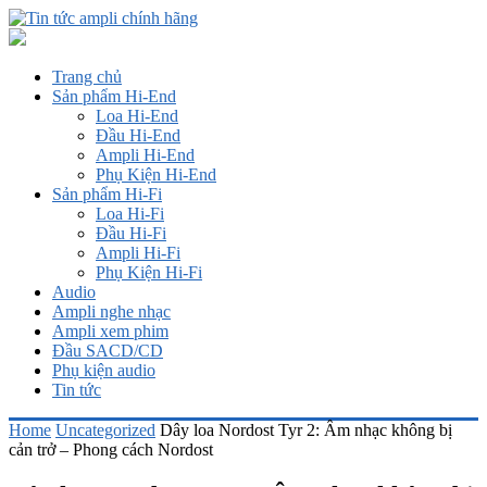
Trang chủ
Sản phẩm Hi-End
Loa Hi-End
Đầu Hi-End
Ampli Hi-End
Phụ Kiện Hi-End
Sản phẩm Hi-Fi
Loa Hi-Fi
Đầu Hi-Fi
Ampli Hi-Fi
Phụ Kiện Hi-Fi
Audio
Ampli nghe nhạc
Ampli xem phim
Đầu SACD/CD
Phụ kiện audio
Tin tức
Home
Uncategorized
Dây loa Nordost Tyr 2: Âm nhạc không bị
cản trở – Phong cách Nordost