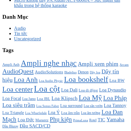
Micro không dây PA Audio ACT-6000A – Sức mạnh sân
khấu trong hệ thống karaoke
Danh Mục
Audio
Tin tức
Uncategorized
Tags
Ampli nghe nhạc
Ampli xem phim
Ampli Anh
Arcam
AudioQuest
Dây tín
AudioSolutions
Denon
Bladelius
Dây loa
Loa bookshelf
Loa Anh
hiệu
Loa BW
Loa Audio Physic
Loa cột
Loa center
Loa Dali
Loa Dynaudio
Loa di động
Loa Mỹ
Loa Pháp
Loa Klipsch
Loa Focal
Loa JBL
Loa Jamo
Loa siêu trầm
Loa Tannoy
Loa surround
Loa sân vườn
Loa Sonus Faber
Loa Đan
Loa Ý
Loa Triangle
Loa âm trần
Loa âm tường
Loa Wharfedale
Mạch
Phụ kiện
Yamaha
TIC
Loa Đức
Marantz
PrimaLuna
Rotel
Đầu SACD/CD
Đầu Bluray