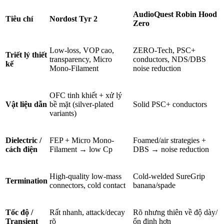
AudioQuest Robin Hood
Tiêu chí
Nordost Tyr 2
Zero
Low-loss, VOP cao,
ZERO-Tech, PSC+
Triết lý thiết
transparency, Micro
conductors, NDS/DBS
kế
Mono-Filament
noise reduction
OFC tinh khiết + xử lý
Vật liệu dẫn
bề mặt (silver-plated
Solid PSC+ conductors
variants)
Dielectric /
FEP + Micro Mono-
Foamed/air strategies +
cách điện
Filament → low Cp
DBS → noise reduction
High-quality low-mass
Cold-welded SureGrip
Termination
connectors, cold contact
banana/spade
Tốc độ /
Rất nhanh, attack/decay
Rõ nhưng thiên về độ dày/
Transient
rõ
ổn định hơn