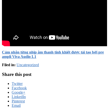
Cảm nhận từng nhịp âm thanh tinh khiết được tái tạo bởi pre
ampli Viva Audio L1
Filed in:
Uncategorized
Share this post
Twitter
Facebook
Google+
LinkedIn
Pinterest
Email