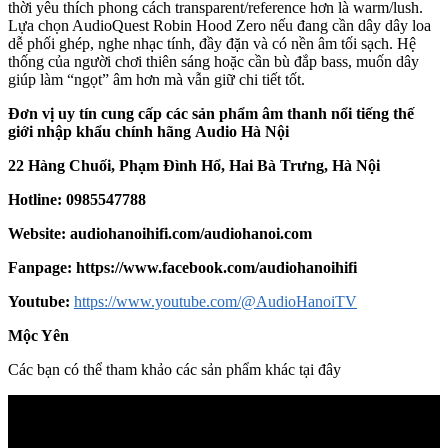
thời yêu thích phong cách transparent/ref­er­ence hơn là warm/lush.
Lựa chọn AudioQuest Robin Hood Zero nếu đang cần dây dây loa
dễ phối ghép, nghe nhạc tính, đầy đặn và có nền âm tối sạch. Hệ
thống của người chơi thiên sáng hoặc cần bù đắp bass, muốn dây
giúp làm “ngọt” âm hơn mà vẫn giữ chi tiết tốt.
Đơn vị uy tín cung cấp các sản phẩm âm thanh nổi tiếng thế
giới nhập khẩu chính hãng
Audio Hà Nội
22 Hàng Chuối, Phạm Đình Hổ, Hai Bà Trưng, Hà Nội
Hotline: 0985547788
Website:
audiohanoihifi.com/audiohanoi.com
Fanpage: https://www.facebook.com/audiohanoihifi
Yout
u
be:
https://www.youtube.com/@AudioHanoiTV
Mộc Yên
Các bạn có thể tham khảo các sản phẩm khác tại đây