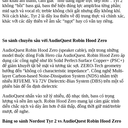
sân khấu âm thanh, cảm giác “như đang nghe trực tiếp hơn”. Tyr 2
không “bồi” bass giả, bass thể hiện đúng lực ampli/loa từng phần;
mid sạch và vocal rõ; treble không chói gắt nhưng đầy không khí.
Nói cách khác, Tyr 2 là dây loa thiên về độ trung thực và chính xác,
khác với các dây thiên về âm sắc “ngọt” hay có vân tay riêng.
So sánh chuyên sâu với
AudioQuest Robin Hood Zero
AudioQuest Robin Hood Zero (speaker cable), một trong những
model thuộc dòng Folk Hero của AudioQuest. Robin Hood Zero áp
dụng các công nghệ như lõi Solid Perfect-Surface Copper+ (PSC+)
để giảm khuyết tật bề mặt và tương tác sợi. ZERO-Tech geometry
hướng đến “không có characteristic impedance”. Công nghệ Multi-
layer Carbon-based Noise-Dissipation System (NDS) nhằm triệt
nhiễu RFI/EMI. Và 72V Dielectric-Bias System (DBS) trên một số
phiên bản để ổn định dielectric
AudioQuest nhấn vào xử lý nhiễu, độ nhạc tính, bass có trọng
lượng và nền âm sạch. Robin Hood Zero mang lại cảm giác trình
diễn chắc nịch và dày âm hơn ở dải thấp, đồng thời giữ mid/treble
mượt, dễ nghe.
Bảng
so sánh
Nordost Tyr 2 vs AudioQuest Robin Hood Zero