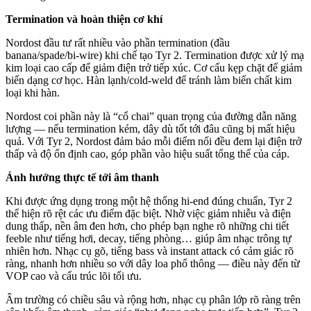
Termination và hoàn thiện cơ khí
Nordost đầu tư rất nhiều vào phần termination (đầu
banana/spade/bi-wire) khi chế tạo Tyr 2. Termination được xử lý mạ
kim loại cao cấp để giảm điện trở tiếp xúc. Cơ cấu kẹp chặt để giảm
biến dạng cơ học. Hàn lạnh/cold-weld để tránh làm biến chất kim
loại khi hàn.
Nordost coi phần này là “cổ chai” quan trọng của đường dẫn năng
lượng — nếu termination kém, dây dù tốt tới đâu cũng bị mất hiệu
quả. Với Tyr 2, Nordost đảm bảo mỗi điểm nối đều đem lại điện trở
thấp và độ ổn định cao, góp phần vào hiệu suất tổng thể của cáp.
Ảnh hưởng thực tế tới âm thanh
Khi được ứng dụng trong một hệ thống hi-end đúng chuẩn, Tyr 2
thể hiện rõ rệt các ưu điểm đặc biệt. Nhờ việc giảm nhiễu và điện
dung thấp, nền âm đen hơn, cho phép bạn nghe rõ những chi tiết
feeble như tiếng hơi, decay, tiếng phòng… giúp âm nhạc trông tự
nhiên hơn. Nhạc cụ gõ, tiếng bass và instant attack có cảm giác rõ
ràng, nhanh hơn nhiều so với dây loa phổ thông — điều này đến từ
VOP cao và cấu trúc lõi tối ưu.
Âm trường có chiều sâu và rộng hơn, nhạc cụ phân lớp rõ ràng trên