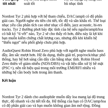
tốt nhất
soát tốt
bù nhạc tính
Nordost Tyr 2 phù hợp với hệ tham chiếu, DAC/ampli có độ phân
giải cao. Người nghe ưu tiên chi tiết, tốc độ và sân khấu rõ. Thể loại
nhạc yêu cầu phân tích cao như nhạc cổ điển, jazz acoustic, hi-res
tracks. Tyr 2 thường phơi bày đặc tính của hệ nếu nguồn/ampli/loa
có bất kỳ “tì vết” nào, Tyr 2 sẽ cho thấy rõ hơn, điều này là lợi khi
bạn muốn kiểm chứng chất lượng cao, nhưng đôi khi khiến hệ
“thiếu ngọt” nếu phối ghép chưa phù hợp.
AudioQuest Robin Hood Zero phù hợp với người nghe muốn bass
đầy, âm sắc mượt hơn. Hệ đa dụng, thiên giải trí, pop/rock/nhạc phổ
thông, hay hệ hơi sáng cần dây cân bằng nhạc tính. Robin Hood
Zero thiên về giảm nhiễu (NDS/DBS) và vật liệu dẫn xử lý bề mặt
(PSC+), nên rất hiệu quả trong môi trường EMI/RFI nhiều và
những hệ cần body hơn trong âm thanh.
Kết luận
Nordost Tyr 2 dành cho audiophile muốn dây loa mang lại độ trung
thực, độ nhanh và chi tiết tối đa. Hệ thống của bạn có DAC/amp/loa
có độ phân giải cao và bạn muốn không gian âm mở rộng. Đồng