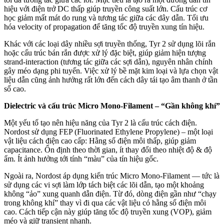
hiệu với điện trở DC thấp giúp truyền công suất lớn. Cấu trúc cơ
học giảm mất mát do rung và tương tác giữa các dây dẫn. Tối ưu
hóa velocity of propagation để tăng tốc độ truyền xung tín hiệu.
Khác với các loại dây nhiều sợi truyền thống, Tyr 2 sử dụng lõi rắn
hoặc cấu trúc bán rắn được xử lý đặc biệt, giúp giảm hiện tượng
strand-interaction (tương tác giữa các sợi dẫn), nguyên nhân chính
gây méo dạng phi tuyến. Việc xử lý bề mặt kim loại và lựa chọn vật
liệu dẫn cũng ảnh hưởng rất lớn đến cách dây tái tạo âm thanh ở tần
số cao.
Dielectric và cấu trúc Micro Mono-Filament – “Gần không khí”
Một yếu tố tạo nên hiệu năng của Tyr 2 là cấu trúc cách điện.
Nordost sử dụng FEP (Fluorinated Ethylene Propylene) – một loại
vật liệu cách điện cao cấp: Hằng số điện môi thấp, giúp giảm
capacitance. Ổn định theo thời gian, ít thay đổi theo nhiệt độ & độ
ẩm. Ít ảnh hưởng tới tính “màu” của tín hiệu gốc.
Ngoài ra, Nordost áp dụng kiến trúc Micro Mono-Filament — tức là
sử dụng các vi sợi làm lớp tách biệt các lõi dẫn, tạo một khoảng
không “ảo” xung quanh dẫn điện. Từ đó, dòng điện gần như “chạy
trong không khí” thay vì đi qua các vật liệu có hằng số điện môi
cao. Cách tiếp cận này giúp tăng tốc độ truyền xung (VOP), giảm
méo và giữ transient nhanh.