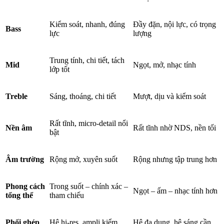
Kiểm soát, nhanh, đúng
Đầy đặn, nội lực, có trọng
Bass
lực
lượng
Trung tính, chi tiết, tách
Mid
Ngọt, mở, nhạc tính
lớp tốt
Treble
Sáng, thoáng, chi tiết
Mượt, dịu và kiểm soát
Rất tĩnh, micro-detail nổi
Nền âm
Rất tĩnh nhờ NDS, nền tối
bật
Âm trường
Rộng mở, xuyên suốt
Rộng nhưng tập trung hơn
Phong cách
Trong suốt – chính xác –
Ngọt – ấm – nhạc tính hơn
tổng thể
tham chiếu
Phối ghép
Hệ hi-res, ampli kiểm
Hệ đa dụng, hệ sáng cần