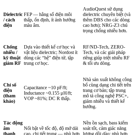
AudioQuest sử dụng
Dielectric
FEP — hằng số điện môi
dielectric chuyên biệt (và
/ cách
thấp, ổn định, ít ảnh hưởng
thêm DBS cho các dòng
điện
màu âm.
cao hơn); NRG-Z3 chú
trọng chống nhiễu hơn.
Chống
Dựa vào thiết kế cơ học và
RF/ND-Tech, ZERO-
nhiễu /
vật liệu dielectric; Nordost ít
Tech, và các giải pháp
kỹ thuật
dùng các “hệ” điện tử, tập
riêng giúp triệt nhiễu RF
giảm RF
trung cơ học.
& tối ưu dòng.
Nhà sản xuất không công
Chỉ số
bố cùng dạng chi tiết trên
Capacitance ~10 pF/ft;
điện
trang cơ bản; tập trung
Inductance ~0.155 μH/ft;
(tham
mô tả công nghệ PSC+,
VOP ~81%; DC R thấp.
khảo)
giảm nhiễu và thiết kế
hướng.
Tác động
Nền ồn sạch, bass kiểm
âm
Nổi bật về tốc độ, độ mở dải
soát tốt, cảm giác năng
thanh
cao, chi tiết trung — phù hợp
lượng dồi dào; phù hợp