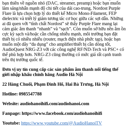
bạn thiên về nguồn nhỏ (DAC, streamer, preamp) hoặc bạn muốn
làm sáng/nhấn mạnh độ chi tiết của dải cao-trung, Nordost Purple
Flare là lựa chọn hợp lý do thiết kế Micro Mono-Filament, FEP
dielectric và triết lý giảm tương tác cơ học giữa các sợi dẫn. Những
ai đã quen với “tính chất Nordost” sẽ thấy Purple Flare mang lại
cảm giác âm thanh “nhanh” và “sạch”. Còn muốn sở hữu nền âm ồn
cực kỳ sạch và/hoặc cần chống nhiễu mạnh, môi trường bạn đặt
thiết bị có nhiều nhiễu (router, mạch điện nhà phức tạp), hoặc bạn
muốn một dây “đa dụng” cho amplifier/thiết bị cần dòng tốt,
AudioQuest NRG-Z3 với các công nghệ RF/ND-Tech và PSC+ có
thể phù hợp hơn. NRG-Z3 cũng thường có mức giá rất cạnh tranh
trên thị trường quốc tế.
Đơn vị uy tín cung cấp các sản phẩm âm thanh nổi tiếng thế
giới nhập khẩu chính hãng
Audio Hà Nội
22 Hàng Chuối, Phạm Đình Hổ, Hai Bà Trưng, Hà Nội
Hotline: 0985547788
Website:
audiohanoihifi.com/audiohanoi.com
Fanpage: https://www.facebook.com/audiohanoihifi
Yout
u
be:
https://www.youtube.com/@AudioHanoiTV