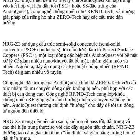
NRG-Z3 được thiết kế theo triết lý của AudioQuest khi tập trung
vào kết hợp vật liệu dẫn tốt (PSC+ hoặc SS/đặc trưng của
AudioQuest), công nghệ chống nhiễu như RF/ND-Tech, và những
giải pháp của riêng họ như ZERO-Tech hay các cấu trúc dẫn
hướng.
NRG-Z3 sử dụng cấu trúc semi-solid concentric (semi-solid
concentric PSC+ conductors), lõi dẫn được làm từ Perfect-Surface
Copper+ (PSC+), một loại đồng đặc biệt của AudioQuest với bề mặt
xử lý để giảm nhiễu nano/khuyết tật bề mặt, nhằm giảm méo và
nhiễu. Ngoài ra, dây áp dụng các kỹ thuật chống nhiễu (RF/ND-
Tech) để giảm nhiễu vô tuyến.
Công nghệ đặc trưng của AudioQuest chính là ZERO-Tech với cấu
trúc nhằm tối ưu chuyển dòng điện không bị nén, phù hợp với các
thiết bị cần dòng cao. Công nghệ RF/ND-Tech cùng lớp/khóa
chống nhiễu RF giúp giảm ảnh hưởng nhiễu vô tuyến và tiếng ồn
nền. AudioQuest thường chỉ định “hướng” cho dây để tối ưu dòng
từ nguồn đến thiết bị.
NRG-Z3 mang đến nền âm sạch, kiểm soát bass tốt, dải trung và
cao thể hiện trung thực; so với các dây nguồn tiêu chuẩn, NRG-Z3
thường tạo cảm giác âm thanh “ổn định” và giàu năng lượng hơn ở
dải thấp-trung.