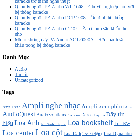
karaoke trở thành nghệ thuật
Quản lý nguồn PA Audio WL 1608 – Chuyên nghiệp hơn với
hệ thống karaoke
Quản lý nguồn PA Audio DCP 1008 – Ổn định hệ thống
karaoke
Quản lý nguồn PA Audio CT 02 – Âm thanh sân khấu thu
nhỏ
Micro không dây PA Audio ACT-6000A – Sức mạnh sân
khấu trong hệ thống karaoke
Danh Mục
Audio
Tin tức
Uncategorized
Tags
Ampli nghe nhạc
Ampli xem phim
Ampli Anh
Arcam
AudioQuest
Dây tín
AudioSolutions
Denon
Bladelius
Dây loa
Loa bookshelf
Loa Anh
hiệu
Loa BW
Loa Audio Physic
Loa cột
Loa center
Loa Dali
Loa Dynaudio
Loa di động