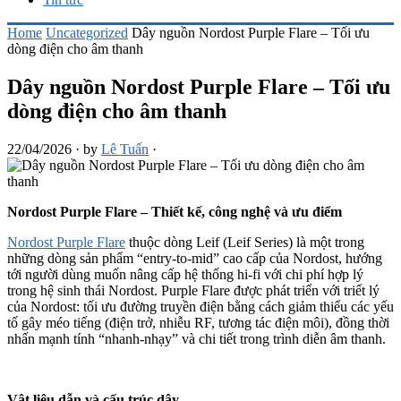
Home
Uncategorized
Dây nguồn Nordost Purple Flare – Tối ưu
dòng điện cho âm thanh
Dây nguồn Nordost Purple Flare – Tối ưu
dòng điện cho âm thanh
22/04/2026
·
by
Lê Tuấn
·
Nordost Purple Flare
–
Thiết kế, công nghệ và ưu điểm
Nordost Purple Flare
thuộc dòng Leif (Leif Series) là một trong
những dòng sản phẩm “entry-to-mid” cao cấp của Nordost, hướng
tới người dùng muốn nâng cấp hệ thống hi-fi với chi phí hợp lý
trong hệ sinh thái Nordost. Purple Flare được phát triển với triết lý
của Nordost: tối ưu đường truyền điện bằng cách giảm thiểu các yếu
tố gây méo tiếng (điện trở, nhiễu RF, tương tác điện môi), đồng thời
nhấn mạnh tính “nhanh-nhạy” và chi tiết trong trình diễn âm thanh.
Vật liệu dẫn và cấu trúc dây