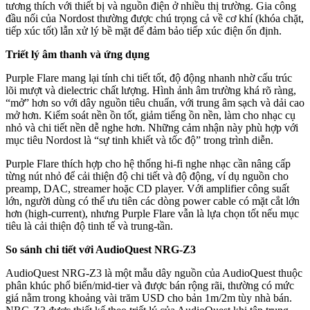
tương thích với thiết bị và nguồn điện ở nhiều thị trường. Gia công
đầu nối của Nordost thường được chú trọng cả về cơ khí (khóa chặt,
tiếp xúc tốt) lẫn xử lý bề mặt để đảm bảo tiếp xúc điện ổn định.
Triết lý âm thanh và
ứng dụng
Purple Flare mang lại tính chi tiết tốt, độ động nhanh nhờ cấu trúc
lõi mượt và dielectric chất lượng. Hình ảnh âm trường khá rõ ràng,
“mở” hơn so với dây nguồn tiêu chuẩn, với trung âm sạch và dải cao
mở hơn. Kiểm soát nền ồn tốt, giảm tiếng ồn nền, làm cho nhạc cụ
nhỏ và chi tiết nền dễ nghe hơn. Những cảm nhận này phù hợp với
mục tiêu Nordost là “sự tinh khiết và tốc độ” trong trình diễn.
Purple Flare thích hợp cho hệ thống hi-fi nghe nhạc cần nâng cấp
từng nút nhỏ để cải thiện độ chi tiết và độ động, ví dụ nguồn cho
preamp, DAC, streamer hoặc CD player. Với amplifier công suất
lớn, người dùng có thể ưu tiên các dòng power cable có mặt cắt lớn
hơn (high-current), nhưng Purple Flare vẫn là lựa chọn tốt nếu mục
tiêu là cải thiện độ tinh tế và trung-tần.
So
sánh chi tiết với
AudioQuest NRG-Z3
AudioQuest NRG-Z3 là một mẫu dây nguồn của AudioQuest thuộc
phân khúc phổ biến/mid-tier và được bán rộng rãi, thường có mức
giá nằm trong khoảng vài trăm USD cho bản 1m/2m tùy nhà bán.