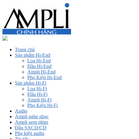
Trang chủ
Sản phẩm Hi-End
Loa Hi-End
Đầu Hi-End
Ampli Hi-End
Phụ Kiện Hi-End
Sản phẩm Hi-Fi
Loa Hi-Fi
Đầu Hi-Fi
Ampli Hi-Fi
Phụ Kiện Hi-Fi
Audio
Ampli nghe nhạc
Ampli xem phim
Đầu SACD/CD
Phụ kiện audio
Tin tức