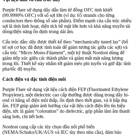
Purple Flare sử dụng dây dẫn làm từ đồng OFC tinh khiết
(99.9999% OFC) với số sợi lớn (ví dụ: 65 strands cho từng
conductors theo thông số sản phẩm). Điểm mạnh của cấu trúc nhiều
sợi là tính linh hoạt, diện tích bề mặt lớn hơn và khả năng truyền tải
dòng/điện năng ổn định trong dải âm.
Cấu trúc dẫn: dây được thiết kế theo “mechanically tuned lay” (bố
trí sợi cơ học đã được tính toán để giảm tương tác giữa các sợi) và
cấu trúc “Micro Mono-Filament”, một kỹ thuật Nordost dùng để
giảm tiếp xúc giữa các thành phần và giảm mất mát năng lượng
trong lõi. Thiết kế này nhắm tới giảm méo phi tuyến và giữ đặc tính
pha/tốc độ truyền.
Cách điện và đặc tính điện môi
Purple Flare sử dụng vật liệu cách điện FEP (Fluorinated Ethylene
Propylene), một dielectric cao cấp thường được dùng trong dây hi-
end vì hằng số điện môi thấp, ổn định theo thời gian, và ít hấp thụ
ẩm. FEP giúp giảm ảnh hưởng của vật liệu cách điện lên tín hiệu
điện, tức là giảm “coloration” do dielectric, góp phần làm âm thanh
sáng hơn, chi tiết hơn.
Nordost cung cấp các tùy chọn đầu nối phổ biến
(NEMA/Schuko/UK/AUS và IEC tùy theo nhu cầu), đảm bảo