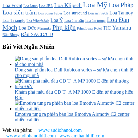
Loa Mỹ
Loa Pháp
Loa Klipsch
Loa Focal
Loa JBL
Loa Jamo
Loa siêu trầm
Loa Tannoy
Loa surround
Loa sân vườn
Loa Sonus Faber
Loa Đan
Loa Ý
Loa Triangle
Loa âm trần
Loa âm tường
Loa Wharfedale
Mạch
Phụ kiện
Yamaha
TIC
Loa Đức
Marantz
PrimaLuna
Rotel
Đầu SACD/CD
Đầu Bluray
Bài Viết Ngẫu Nhiên
Dòng sản phẩm loa Dali Rubicon series – sự lựa chọn tinh tế
cho mọi nhà
Khám phá mẫu đầu CD T+A MP 1000 E đến từ thương hiệu
Đức
Emotiva tung ra phiên bản loa Emotiva Airmotiv C2 center
nhiều cải tiến
Web sản phẩm:
www.audiohanoi.com
www.audiohanoihifi.com
www.amthanhhifi.com