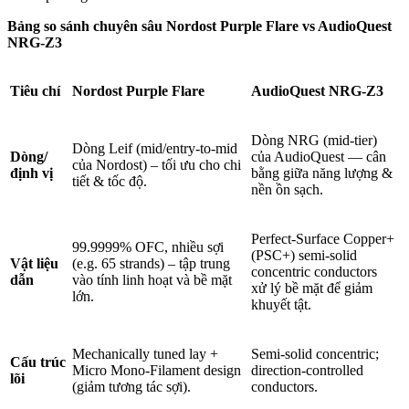
Bảng
so sánh chuyên sâu
Nordost Purple Flare vs AudioQuest
NRG-Z3
Tiêu chí
Nordost Purple Flare
AudioQuest NRG-Z3
Dòng NRG (mid-tier)
Dòng Leif (mid/entry-to-mid
Dòng/
của AudioQuest — cân
của Nordost) – tối ưu cho chi
định vị
bằng giữa năng lượng &
tiết & tốc độ.
nền ồn sạch.
Perfect-Surface Copper+
99.9999% OFC, nhiều sợi
(PSC+) semi-solid
Vật liệu
(e.g. 65 strands) – tập trung
concentric conductors
dẫn
vào tính linh hoạt và bề mặt
xử lý bề mặt để giảm
lớn.
khuyết tật.
Mechanically tuned lay +
Semi-solid concentric;
Cấu trúc
Micro Mono-Filament design
direction-controlled
lõi
(giảm tương tác sợi).
conductors.