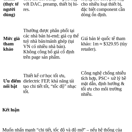
(thực tế
với DAC, preamp, thiết bị hi-
cho nhiều loại thiết bị,
người
res.
đặc biệt component cần
dùng)
dòng ổn định.
Thường được phân phối tại
các nhà bán hi-end; giá cụ thể
Mức giá
Giá bán lẻ quốc tế tham
tuỳ nhà bán/mảnh ghép (tại
tham
khảo: 1m ≈ $329.95 (tùy
VN có nhiều nhà bán).
khảo
retailer).
Không công bố giá cố định
trên page sản phẩm.
Công nghệ chống nhiễu
Thiết kế cơ học tối ưu,
tích hợp, PSC+ xử lý bề
Ưu điểm
dielectric FEP, khả năng tái
mặt dẫn, định hướng &
nổi bật
tạo chi tiết tốt, “tốc độ” nhạc
tối ưu cho môi trường
tốt.
nhiễu.
Kết luận
Muốn nhấn mạnh “chi tiết, tốc độ và độ mở” – nếu hệ thống của