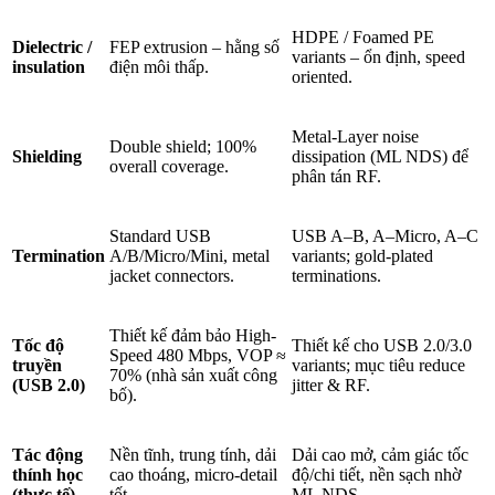
HDPE / Foamed PE
Dielectric /
FEP extrusion – hằng số
variants – ổn định, speed
insulation
điện môi thấp.
oriented.
Metal-Layer noise
Double shield; 100%
Shielding
dissipation (ML NDS) để
overall coverage.
phân tán RF.
Standard USB
USB A–B, A–Micro, A–C
Termination
A/B/Micro/Mini, metal
variants; gold-plated
jacket connectors.
terminations.
Thiết kế đảm bảo High-
Tốc độ
Thiết kế cho USB 2.0/3.0
Speed 480 Mbps, VOP ≈
truyền
variants; mục tiêu reduce
70% (nhà sản xuất công
(USB 2.0)
jitter & RF.
bố).
Tác động
Nền tĩnh, trung tính, dải
Dải cao mở, cảm giác tốc
thính học
cao thoáng, micro-detail
độ/chi tiết, nền sạch nhờ
(thực tế)
tốt.
ML NDS.