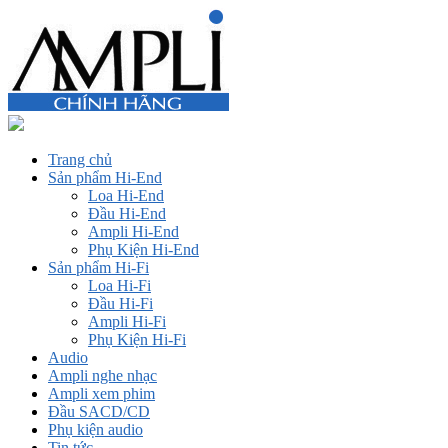
Trang chủ
Sản phẩm Hi-End
Loa Hi-End
Đầu Hi-End
Ampli Hi-End
Phụ Kiện Hi-End
Sản phẩm Hi-Fi
Loa Hi-Fi
Đầu Hi-Fi
Ampli Hi-Fi
Phụ Kiện Hi-Fi
Audio
Ampli nghe nhạc
Ampli xem phim
Đầu SACD/CD
Phụ kiện audio
Tin tức