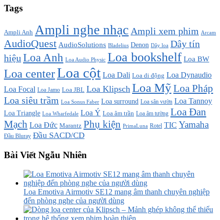
Tags
Ampli nghe nhạc
Ampli xem phim
Ampli Anh
Arcam
AudioQuest
Dây tín
AudioSolutions
Denon
Bladelius
Dây loa
Loa bookshelf
Loa Anh
hiệu
Loa BW
Loa Audio Physic
Loa cột
Loa center
Loa Dali
Loa Dynaudio
Loa di động
Loa Mỹ
Loa Pháp
Loa Klipsch
Loa Focal
Loa JBL
Loa Jamo
Loa siêu trầm
Loa Tannoy
Loa surround
Loa sân vườn
Loa Sonus Faber
Loa Đan
Loa Ý
Loa Triangle
Loa âm trần
Loa âm tường
Loa Wharfedale
Mạch
Phụ kiện
Yamaha
TIC
Loa Đức
Marantz
PrimaLuna
Rotel
Đầu SACD/CD
Đầu Bluray
Bài Viết Ngẫu Nhiên
Loa Emotiva Airmotiv SE12 mang âm thanh chuyên nghiệp
đến phòng nghe của người dùng