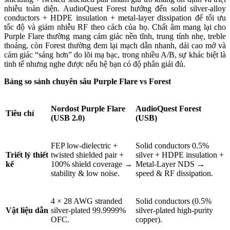
nhiễu toàn diện. AudioQuest Forest hướng đến solid silver-alloy
conductors + HDPE insulation + metal-layer dissipation để tối ưu
tốc độ và giảm nhiễu RF theo cách của họ. Chất âm mang lại cho
Purple Flare thường mang cảm giác nền tĩnh, trung tính nhẹ, treble
thoáng, còn Forest thường đem lại mạch dẫn nhanh, dải cao mở và
cảm giác “sáng hơn” do lõi mạ bạc, trong nhiều A/B, sự khác biệt là
tinh tế nhưng nghe được nếu hệ bạn có độ phân giải đủ.
Bảng so sánh chuyên sâu Purple Flare vs Forest
Nordost Purple Flare
AudioQuest Forest
Tiêu chí
(USB 2.0)
(USB)
FEP low-dielectric +
Solid conductors 0.5%
Triết lý thiết
twisted shielded pair +
silver + HDPE insulation +
kế
100% shield coverage →
Metal-Layer NDS →
stability & low noise.
speed & RF dissipation.
4 × 28 AWG stranded
Solid conductors (0.5%
Vật liệu dẫn
silver-plated 99.9999%
silver-plated high-purity
OFC.
copper).