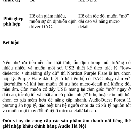
Hệ cần giảm nhiễu,
Hệ cần tốc độ, muốn “mở”
Phối ghép
muốn sự ổn định/ổn định
dải cao và nâng micro-
phù hợp
driver DAC.
detail.
Kết luận
Nếu như ưu tiên nền âm thật tĩnh, ổn định trong môi trường có
nhiều nhiễu và muốn một sợi USB thiết kế theo triết lý “low-
dielectric + shielding đầy đủ” thì Nordost Purple Flare là lựa chọn
hợp lý. Purple Flare đặc biệt tỏ lợi trên hệ có DAC nhạy cảm với
jitter/nhiễu và khi bạn muốn tối ưu hóa micro-detail mà không đổi
màu âm. Còn muốn có dây USB mang lại cảm giác “mở” ngay ở
dải cao, tốc độ tốt và chất âm có phần “nhiệt” hơn, hoặc cần một lựa
chọn có giá mềm hơn để nâng cấp nhanh, AudioQuest Forest là
phương án hợp lý, đặc biệt khi hệ người chơi đã có xử lý nguồn tốt
và muốn một thay đổi rõ rệt ở micro-detail/dải cao.
Đơn vị uy tín cung cấp các sản phẩm âm thanh nổi tiếng thế
giới nhập khẩu chính hãng
Audio Hà Nội