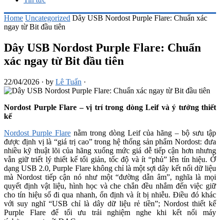
Home
Uncategorized
Dây USB Nordost Purple Flare: Chuẩn xác
ngay từ Bit đầu tiên
Dây USB Nordost Purple Flare: Chuẩn
xác ngay từ Bit đầu tiên
22/04/2026
·
by
Lê Tuấn
·
Nordost Purple Flare
–
vị trí trong dòng Leif và ý tưởng thiết
kế
Nordost Purple Flare
nằm trong dòng Leif của hãng – bộ sưu tập
được định vị là “giá trị cao” trong hệ thống sản phẩm Nordost: đưa
nhiều kỹ thuật lõi của hãng xuống mức giá dễ tiếp cận hơn nhưng
vẫn giữ triết lý thiết kế tối giản, tốc độ và ít “phủ” lên tín hiệu. Ở
dạng USB 2.0, Purple Flare không chỉ là một sợi dây kết nối dữ liệu
mà Nordost tiếp cận nó như một “đường dẫn âm”, nghĩa là mọi
quyết định vật liệu, hình học và che chắn đều nhắm đến việc giữ
cho tín hiệu số đi qua nhanh, ổn định và ít bị nhiễu. Điều đó khác
với suy nghĩ “USB chỉ là dây dữ liệu rẻ tiền”; Nordost thiết kế
Purple Flare để tối ưu trải nghiệm nghe khi kết nối máy