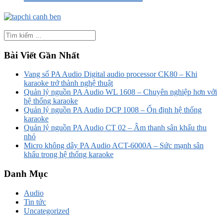
Bài Viết Gần Nhất
Vang số PA Audio Digital audio processor CK80 – Khi
karaoke trở thành nghệ thuật
Quản lý nguồn PA Audio WL 1608 – Chuyên nghiệp hơn với
hệ thống karaoke
Quản lý nguồn PA Audio DCP 1008 – Ổn định hệ thống
karaoke
Quản lý nguồn PA Audio CT 02 – Âm thanh sân khấu thu
nhỏ
Micro không dây PA Audio ACT-6000A – Sức mạnh sân
khấu trong hệ thống karaoke
Danh Mục
Audio
Tin tức
Uncategorized