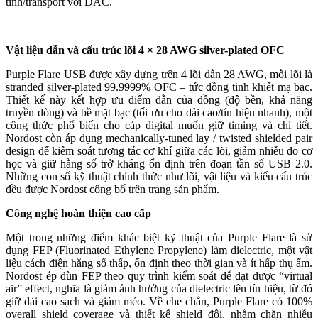
tính/transport với DAC.
Vật liệu dẫn và cấu trúc lõi 4 × 28 AWG silver-plated OFC
Purple Flare USB được xây dựng trên 4 lõi dẫn 28 AWG, mỗi lõi là
stranded silver-plated 99.9999% OFC – tức đồng tinh khiết mạ bạc.
Thiết kế này kết hợp ưu điểm dẫn của đồng (độ bền, khả năng
truyền dòng) và bề mặt bạc (tối ưu cho dải cao/tín hiệu nhanh), một
công thức phổ biến cho cáp digital muốn giữ timing và chi tiết.
Nordost còn áp dụng mechanically-tuned lay / twisted shielded pair
design để kiểm soát tương tác cơ khí giữa các lõi, giảm nhiễu do cơ
học và giữ hằng số trở kháng ổn định trên đoạn tần số USB 2.0.
Những con số kỹ thuật chính thức như lõi, vật liệu và kiểu cấu trúc
đều được Nordost công bố trên trang sản phẩm.
Công nghệ hoàn thiện cao cấp
Một trong những điểm khác biệt kỹ thuật của Purple Flare là sử
dụng FEP (Fluorinated Ethylene Propylene) làm dielectric, một vật
liệu cách điện hằng số thấp, ổn định theo thời gian và ít hấp thụ ẩm.
Nordost ép đùn FEP theo quy trình kiểm soát để đạt được “virtual
air” effect, nghĩa là giảm ảnh hưởng của dielectric lên tín hiệu, từ đó
giữ dải cao sạch và giảm méo. Về che chắn, Purple Flare có 100%
overall shield coverage và thiết kế shield đôi, nhằm chặn nhiễu