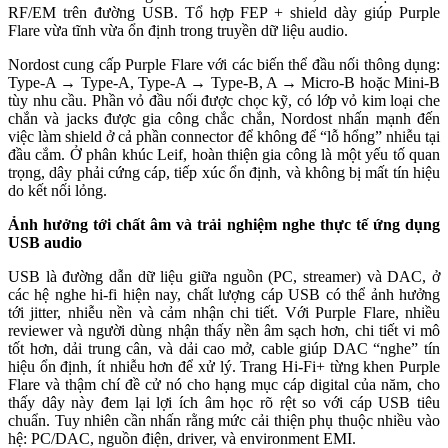
RF/EM trên đường USB. Tổ hợp FEP + shield dày giúp Purple
Flare vừa tĩnh vừa ổn định trong truyền dữ liệu audio.
Nordost cung cấp Purple Flare với các biến thể đầu nối thông dụng:
Type-A → Type-A, Type-A → Type-B, A → Micro-B hoặc Mini-B
tùy nhu cầu. Phần vỏ đầu nối được chọc kỹ, có lớp vỏ kim loại che
chắn và jacks được gia công chắc chắn, Nordost nhấn mạnh đến
việc làm shield ở cả phần connector để không để “lỗ hổng” nhiễu tại
đầu cắm. Ở phân khúc Leif, hoàn thiện gia công là một yếu tố quan
trọng, dây phải cứng cáp, tiếp xúc ổn định, và không bị mất tín hiệu
do kết nối lỏng.
Ảnh hưởng tới chất âm và trải nghiệm nghe thực tế ứng dụng
USB audio
USB là đường dẫn dữ liệu giữa nguồn (PC, streamer) và DAC, ở
các hệ nghe hi-fi hiện nay, chất lượng cáp USB có thể ảnh hưởng
tới jitter, nhiễu nền và cảm nhận chi tiết. Với Purple Flare, nhiều
reviewer và người dùng nhận thấy nền âm sạch hơn, chi tiết vi mô
tốt hơn, dải trung cân, và dải cao mở, cable giúp DAC “nghe” tín
hiệu ổn định, ít nhiễu hơn để xử lý. Trang Hi-Fi+ từng khen Purple
Flare và thậm chí đề cử nó cho hạng mục cáp digital của năm, cho
thấy dây này đem lại lợi ích âm học rõ rệt so với cáp USB tiêu
chuẩn. Tuy nhiên cần nhấn rằng mức cải thiện phụ thuộc nhiều vào
hệ: PC/DAC, nguồn điện, driver, và environment EMI.