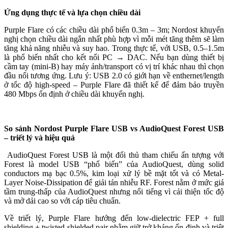
Ứng dụng thực tế và lựa chọn chiều dài
Purple Flare có các chiều dài phổ biến 0.3m – 3m; Nordost khuyến
nghị chọn chiều dài ngắn nhất phù hợp vì mỗi mét tăng thêm sẽ làm
tăng khả năng nhiễu và suy hao. Trong thực tế, với USB, 0.5–1.5m
là phổ biến nhất cho kết nối PC → DAC. Nếu bạn dùng thiết bị
cầm tay (mini-B) hay máy ảnh/transport có vị trí khác nhau thì chọn
đầu nối tương ứng. Lưu ý: USB 2.0 có giới hạn về enthernet/length
ở tốc độ high-speed – Purple Flare đã thiết kế để đảm bảo truyền
480 Mbps ổn định ở chiều dài khuyến nghị.
So sánh Nordost Purple Flare USB vs AudioQuest Forest USB
–
triết lý và hiệu quả
AudioQuest Forest USB là một đối thủ tham chiếu ấn tượng với
Forest là model USB “phổ biến” của AudioQuest, dùng solid
conductors mạ bạc 0.5%, kim loại xử lý bề mặt tốt và có Metal-
Layer Noise-Dissipation để giải tán nhiễu RF. Forest nằm ở mức giá
tầm trung-thấp của AudioQuest nhưng nổi tiếng vì cải thiện tốc độ
và mở dải cao so với cáp tiêu chuẩn.
Về triết lý, Purple Flare hướng đến low-dielectric FEP + full
shielding + twisted shielded pair nhằm giữ trở kháng ổn định và triệt