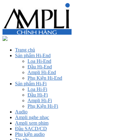
Trang chủ
Sản phẩm Hi-End
Loa Hi-End
Đầu Hi-End
Ampli Hi-End
Phụ Kiện Hi-End
Sản phẩm Hi-Fi
Loa Hi-Fi
Đầu Hi-Fi
Ampli Hi-Fi
Phụ Kiện Hi-Fi
Audio
Ampli nghe nhạc
Ampli xem phim
Đầu SACD/CD
Phụ kiện audio
Tin tức