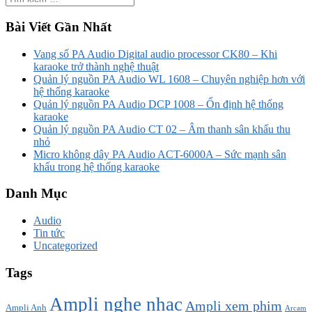
Bài Viết Gần Nhất
Vang số PA Audio Digital audio processor CK80 – Khi
karaoke trở thành nghệ thuật
Quản lý nguồn PA Audio WL 1608 – Chuyên nghiệp hơn với
hệ thống karaoke
Quản lý nguồn PA Audio DCP 1008 – Ổn định hệ thống
karaoke
Quản lý nguồn PA Audio CT 02 – Âm thanh sân khấu thu
nhỏ
Micro không dây PA Audio ACT-6000A – Sức mạnh sân
khấu trong hệ thống karaoke
Danh Mục
Audio
Tin tức
Uncategorized
Tags
Ampli nghe nhạc
Ampli xem phim
Ampli Anh
Arcam