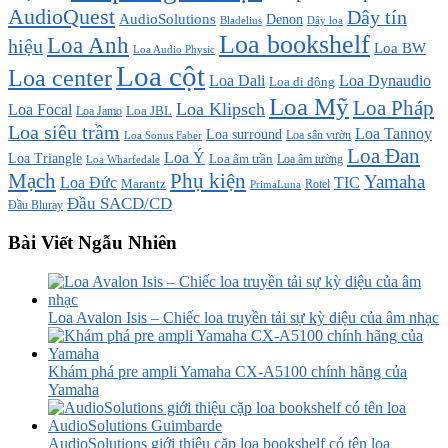
AudioQuest
Dây tín
AudioSolutions
Denon
Bladelius
Dây loa
Loa bookshelf
Loa Anh
hiệu
Loa BW
Loa Audio Physic
Loa cột
Loa center
Loa Dali
Loa Dynaudio
Loa di động
Loa Mỹ
Loa Pháp
Loa Klipsch
Loa Focal
Loa JBL
Loa Jamo
Loa siêu trầm
Loa Tannoy
Loa surround
Loa sân vườn
Loa Sonus Faber
Loa Đan
Loa Ý
Loa Triangle
Loa âm trần
Loa âm tường
Loa Wharfedale
Mạch
Phụ kiện
Yamaha
TIC
Loa Đức
Marantz
PrimaLuna
Rotel
Đầu SACD/CD
Đầu Bluray
Bài Viết Ngẫu Nhiên
Loa Avalon Isis – Chiếc loa truyền tải sự kỳ diệu của âm nhạc
Khám phá pre ampli Yamaha CX-A5100 chính hãng của
Yamaha
AudioSolutions giới thiệu cặp loa bookshelf có tên loa