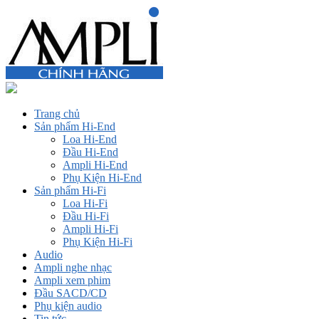
Trang chủ
Sản phẩm Hi-End
Loa Hi-End
Đầu Hi-End
Ampli Hi-End
Phụ Kiện Hi-End
Sản phẩm Hi-Fi
Loa Hi-Fi
Đầu Hi-Fi
Ampli Hi-Fi
Phụ Kiện Hi-Fi
Audio
Ampli nghe nhạc
Ampli xem phim
Đầu SACD/CD
Phụ kiện audio
Tin tức