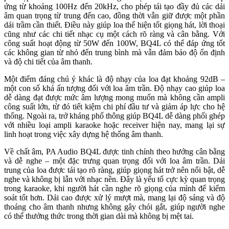
ứng từ khoảng 100Hz đến 20kHz, cho phép tái tạo đầy đủ các dải
âm quan trọng từ trung đến cao, đồng thời vẫn giữ được một phần
dải trầm cần thiết. Điều này giúp loa thể hiện tốt giọng hát, lời thoại
cũng như các chi tiết nhạc cụ một cách rõ ràng và cân bằng. Với
công suất hoạt động từ 50W đến 100W, BQ4L có thể đáp ứng tốt
các không gian từ nhỏ đến trung bình mà vẫn đảm bảo độ ổn định
và độ chi tiết của âm thanh.
Một điểm đáng chú ý khác là độ nhạy của loa đạt khoảng 92dB –
một con số khá ấn tượng đối với loa âm trần. Độ nhạy cao giúp loa
dễ dàng đạt được mức âm lượng mong muốn mà không cần ampli
công suất lớn, từ đó tiết kiệm chi phí đầu tư và giảm áp lực cho hệ
thống. Ngoài ra, trở kháng phổ thông giúp BQ4L dễ dàng phối ghép
với nhiều loại ampli karaoke hoặc receiver hiện nay, mang lại sự
linh hoạt trong việc xây dựng hệ thống âm thanh.
Về chất âm, PA Audio BQ4L được tinh chỉnh theo hướng cân bằng
và dễ nghe – một đặc trưng quan trọng đối với loa âm trần. Dải
trung của loa được tái tạo rõ ràng, giúp giọng hát trở nên nổi bật, dễ
nghe và không bị lẫn với nhạc nền. Đây là yếu tố cực kỳ quan trọng
trong karaoke, khi người hát cần nghe rõ giọng của mình để kiểm
soát tốt hơn. Dải cao được xử lý mượt mà, mang lại độ sáng và độ
thoáng cho âm thanh nhưng không gây chói gắt, giúp người nghe
có thể thưởng thức trong thời gian dài mà không bị mệt tai.