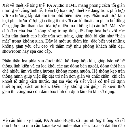
Xét về thiết kế tổng thể, PA Audio BQ4L mang phong cách tối giản
nhưng vô cùng tinh tế. Toàn bộ loa được thiết kế dạng tròn, phù hợp
với xu hướng lắp đặt âm trần phổ biến hiện nay. Phần mặt lưới kim
loại phía trước được gia công tỉ mỉ với các lỗ thoát âm phân bố đồng
đều, giúp âm thanh lan tỏa tự nhiên mà không bị cản trở. Màu sắc
chủ đạo của loa là tông sáng trung tính, dễ dàng hòa hợp với các
kiểu trần thạch cao hoặc trần sơn trắng, giúp thiết bị gần như “biến
mất” trong không gian. Đây là một ưu điểm lớn, đặc biệt với những
không gian yêu cầu cao về thẩm mỹ như phòng khách hiện đại,
showroom hay spa cao cấp.
Phần thân loa phía sau được thiết kế dạng hộp kín, giúp bảo vệ hệ
thống linh kiện và củ loa khỏi các tác động bên ngoài, đồng thời hạn
chế nhiễu âm và cộng hưởng không mong muốn. Hệ thống kẹp trần
thông minh giúp việc lắp đặt trở nên đơn giản và chắc chắn: chỉ cần
khoét lỗ đúng kích thước, đặt loa vào và siết vít là có thể cố định
thiết bị một cách an toàn. Điều này không chỉ giúp tiết kiệm thời
gian thi công mà còn đảm bảo tính ổn định lâu dài khi sử dụng.
Về cấu hình kỹ thuật, PA Audio BQ4L sở hữu những thông số rất
phù hợp cho nhu cầu karaoke và nghe nhạc nền. Loa có dải tần đáp