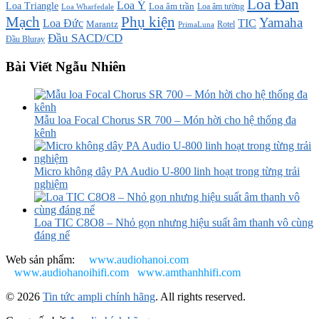
Loa Đan
Loa Ý
Loa Triangle
Loa âm trần
Loa âm tường
Loa Wharfedale
Mạch
Phụ kiện
Yamaha
TIC
Loa Đức
Marantz
PrimaLuna
Rotel
Đầu SACD/CD
Đầu Bluray
Bài Viết Ngẫu Nhiên
Mẫu loa Focal Chorus SR 700 – Món hời cho hệ thống đa
kênh
Micro không dây PA Audio U-800 linh hoạt trong từng trải
nghiệm
Loa TIC C8O8 – Nhỏ gọn nhưng hiệu suất âm thanh vô cùng
đáng nể
Web sản phẩm:
www.audiohanoi.com
www.audiohanoihifi.com
www.amthanhhifi.com
© 2026
Tin tức ampli chính hãng
. All rights reserved.