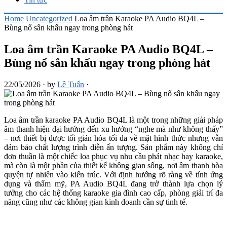
Home
Uncategorized
Loa âm trần Karaoke PA Audio BQ4L –
Bùng nổ sân khấu ngay trong phòng hát
Loa âm trần Karaoke PA Audio BQ4L –
Bùng nổ sân khấu ngay trong phòng hát
22/05/2026
·
by
Lê Tuấn
·
Loa âm trần karaoke PA Audio BQ4L là một trong những giải pháp
âm thanh hiện đại hướng đến xu hướng “nghe mà như không thấy”
– nơi thiết bị được tối giản hóa tối đa về mặt hình thức nhưng vẫn
đảm bảo chất lượng trình diễn ấn tượng. Sản phẩm này không chỉ
đơn thuần là một chiếc loa phục vụ nhu cầu phát nhạc hay karaoke,
mà còn là một phần của thiết kế không gian sống, nơi âm thanh hòa
quyện tự nhiên vào kiến trúc. Với định hướng rõ ràng về tính ứng
dụng và thẩm mỹ, PA Audio BQ4L đang trở thành lựa chọn lý
tưởng cho các hệ thống karaoke gia đình cao cấp, phòng giải trí đa
năng cũng như các không gian kinh doanh cần sự tinh tế.