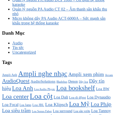
karaoke
Quản lý nguồn PA Audio CT 02 – Âm thanh sân khấu thu
nhỏ
Micro không dây PA Audio ACT-6000A – Sức mạnh sân
khấu trong hệ thống karaoke
Danh Mục
Audio
Tin tức
Uncategorized
Tags
Ampli nghe nhạc
Ampli xem phim
Ampli Anh
Arcam
AudioQuest
Dây tín
AudioSolutions
Denon
Bladelius
Dây loa
Loa bookshelf
Loa Anh
hiệu
Loa BW
Loa Audio Physic
Loa cột
Loa center
Loa Dali
Loa Dynaudio
Loa di động
Loa Mỹ
Loa Pháp
Loa Klipsch
Loa Focal
Loa JBL
Loa Jamo
Loa siêu trầm
Loa Tannoy
Loa surround
Loa sân vườn
Loa Sonus Faber