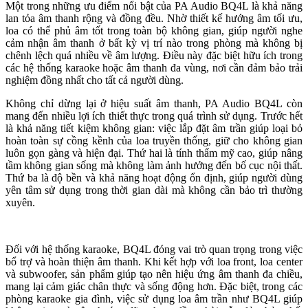
Một trong những ưu điểm nổi bật của PA Audio BQ4L là khả năng
lan tỏa âm thanh rộng và đồng đều. Nhờ thiết kế hướng âm tối ưu,
loa có thể phủ âm tốt trong toàn bộ không gian, giúp người nghe
cảm nhận âm thanh ở bất kỳ vị trí nào trong phòng mà không bị
chênh lệch quá nhiều về âm lượng. Điều này đặc biệt hữu ích trong
các hệ thống karaoke hoặc âm thanh đa vùng, nơi cần đảm bảo trải
nghiệm đồng nhất cho tất cả người dùng.
Không chỉ dừng lại ở hiệu suất âm thanh, PA Audio BQ4L còn
mang đến nhiều lợi ích thiết thực trong quá trình sử dụng. Trước hết
là khả năng tiết kiệm không gian: việc lắp đặt âm trần giúp loại bỏ
hoàn toàn sự cồng kềnh của loa truyền thống, giữ cho không gian
luôn gọn gàng và hiện đại. Thứ hai là tính thẩm mỹ cao, giúp nâng
tầm không gian sống mà không làm ảnh hưởng đến bố cục nội thất.
Thứ ba là độ bền và khả năng hoạt động ổn định, giúp người dùng
yên tâm sử dụng trong thời gian dài mà không cần bảo trì thường
xuyên.
Đối với hệ thống karaoke, BQ4L đóng vai trò quan trọng trong việc
bổ trợ và hoàn thiện âm thanh. Khi kết hợp với loa front, loa center
và subwoofer, sản phẩm giúp tạo nên hiệu ứng âm thanh đa chiều,
mang lại cảm giác chân thực và sống động hơn. Đặc biệt, trong các
phòng karaoke gia đình, việc sử dụng loa âm trần như BQ4L giúp