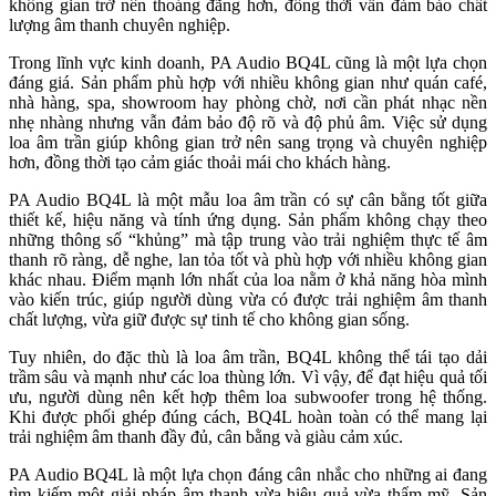
không gian trở nên thoáng đãng hơn, đồng thời vẫn đảm bảo chất
lượng âm thanh chuyên nghiệp.
Trong lĩnh vực kinh doanh, PA Audio BQ4L cũng là một lựa chọn
đáng giá. Sản phẩm phù hợp với nhiều không gian như quán café,
nhà hàng, spa, showroom hay phòng chờ, nơi cần phát nhạc nền
nhẹ nhàng nhưng vẫn đảm bảo độ rõ và độ phủ âm. Việc sử dụng
loa âm trần giúp không gian trở nên sang trọng và chuyên nghiệp
hơn, đồng thời tạo cảm giác thoải mái cho khách hàng.
PA Audio BQ4L là một mẫu loa âm trần có sự cân bằng tốt giữa
thiết kế, hiệu năng và tính ứng dụng. Sản phẩm không chạy theo
những thông số “khủng” mà tập trung vào trải nghiệm thực tế âm
thanh rõ ràng, dễ nghe, lan tỏa tốt và phù hợp với nhiều không gian
khác nhau. Điểm mạnh lớn nhất của loa nằm ở khả năng hòa mình
vào kiến trúc, giúp người dùng vừa có được trải nghiệm âm thanh
chất lượng, vừa giữ được sự tinh tế cho không gian sống.
Tuy nhiên, do đặc thù là loa âm trần, BQ4L không thể tái tạo dải
trầm sâu và mạnh như các loa thùng lớn. Vì vậy, để đạt hiệu quả tối
ưu, người dùng nên kết hợp thêm loa subwoofer trong hệ thống.
Khi được phối ghép đúng cách, BQ4L hoàn toàn có thể mang lại
trải nghiệm âm thanh đầy đủ, cân bằng và giàu cảm xúc.
PA Audio BQ4L là một lựa chọn đáng cân nhắc cho những ai đang
tìm kiếm một giải pháp âm thanh vừa hiệu quả vừa thẩm mỹ. Sản