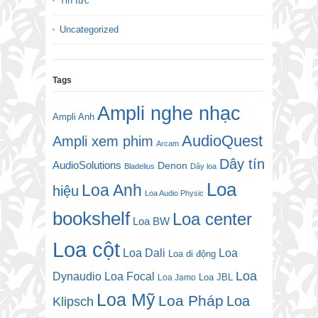
Tin tức
Uncategorized
Tags
Ampli nghe nhạc
Ampli Anh
AudioQuest
Ampli xem phim
Arcam
Dây tín
AudioSolutions
Denon
Bladelius
Dây loa
Loa
Loa Anh
hiệu
Loa Audio Physic
bookshelf
Loa center
Loa BW
Loa cột
Loa Dali
Loa
Loa di động
Loa
Dynaudio
Loa Focal
Loa JBL
Loa Jamo
Loa Mỹ
Loa Pháp
Loa
Klipsch