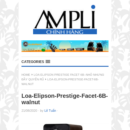
CATEGORIES
HOME
LOA ELIPSON PRESTIGE FACET 6B–NHỎ NHƯNG
ĐẦY QUYẾN RŨ
LOA-ELIPSON-PRESTIGE-FACET-6B-
WALNUT
Loa-Elipson-Prestige-Facet-6B-
walnut
21/08/2020
·
by
Lê Tuấn
·