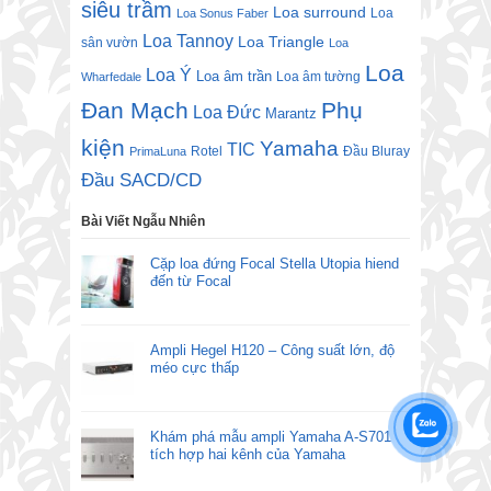
siêu trầm
Loa surround
Loa
Loa Sonus Faber
Loa Tannoy
Loa Triangle
sân vườn
Loa
Loa
Loa Ý
Loa âm trần
Loa âm tường
Wharfedale
Đan Mạch
Phụ
Loa Đức
Marantz
kiện
Yamaha
TIC
Rotel
Đầu Bluray
PrimaLuna
Đầu SACD/CD
Bài Viết Ngẫu Nhiên
Cặp loa đứng Focal Stella Utopia hiend
đến từ Focal
Ampli Hegel H120 – Công suất lớn, độ
méo cực thấp
Khám phá mẫu ampli Yamaha A-S701
tích hợp hai kênh của Yamaha