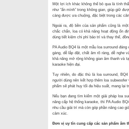
Một lợi ích khác không thể bỏ qua là tính t
như “ẩn mình” trong không gian, giúp giữ được
càng được ưa chuộng, đặc biệt trong các căn
Ngoài ra, độ bền của sản phẩm cũng là một
chắc chắn, loa có khả năng hoạt động ổn địn
dùng tiết kiệm chi phí bảo trì và thay thế, đ
PA Audio BQ4 là một mẫu loa surround đáng 
gàng, dễ lắp đặt, chất âm rõ ràng, dễ nghe 
khả năng mở rộng không gian âm thanh và tạo
karaoke hiện đại.
Tuy nhiên, do đặc thù là loa surround, BQ4 
người dùng nên kết hợp thêm loa subwoofer 
phẩm sẽ phát huy tối đa hiệu suất, mang lại 
Nếu bạn đang tìm kiếm một giải pháp loa sur
nâng cấp hệ thống karaoke, thì PA Audio BQ4
nhu cầu giải trí mà còn góp phần nâng cao giá
cảm xúc.
Đơn vị uy tín cung cấp các sản phẩm âm t