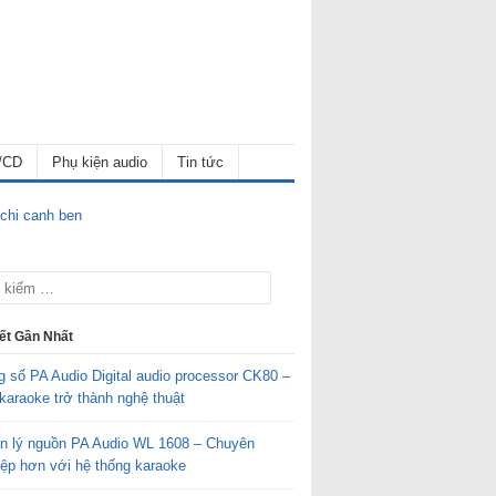
/CD
Phụ kiện audio
Tin tức
iết Gần Nhất
g số PA Audio Digital audio processor CK80 –
karaoke trở thành nghệ thuật
n lý nguồn PA Audio WL 1608 – Chuyên
iệp hơn với hệ thống karaoke