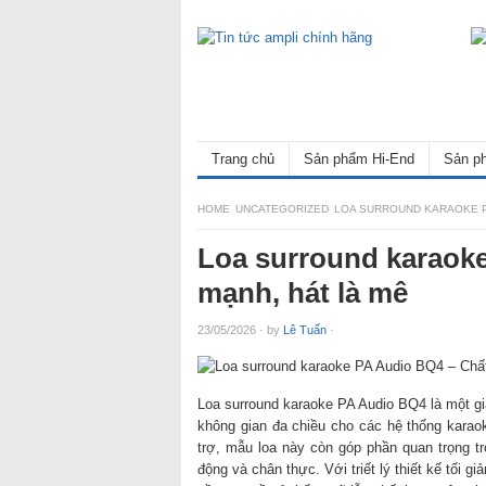
Trang chủ
Sản phẩm Hi-End
Sản ph
HOME
UNCATEGORIZED
LOA SURROUND KARAOKE PA
Loa surround karaok
mạnh, hát là mê
23/05/2026
·
by
Lê Tuấn
·
Loa surround karaoke PA Audio BQ4 là một giả
không gian đa chiều cho các hệ thống karaok
trợ, mẫu loa này còn góp phần quan trọng t
động và chân thực. Với triết lý thiết kế tố