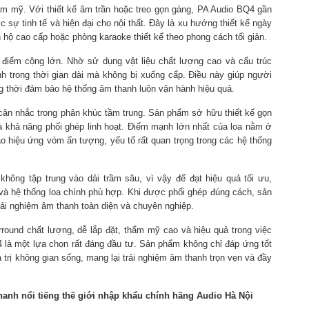
hẩm mỹ. Với thiết kế âm trần hoặc treo gọn gàng, PA Audio BQ4 gần
 sự tinh tế và hiện đại cho nội thất. Đây là xu hướng thiết kế ngày
 hộ cao cấp hoặc phòng karaoke thiết kế theo phong cách tối giản.
 điểm cộng lớn. Nhờ sử dụng vật liệu chất lượng cao và cấu trúc
h trong thời gian dài mà không bị xuống cấp. Điều này giúp người
ồng thời đảm bảo hệ thống âm thanh luôn vận hành hiệu quả.
cân nhắc trong phân khúc tầm trung. Sản phẩm sở hữu thiết kế gọn
và khả năng phối ghép linh hoạt. Điểm mạnh lớn nhất của loa nằm ở
 hiệu ứng vòm ấn tượng, yếu tố rất quan trọng trong các hệ thống
không tập trung vào dải trầm sâu, vì vậy để đạt hiệu quả tối ưu,
và hệ thống loa chính phù hợp. Khi được phối ghép đúng cách, sản
trải nghiệm âm thanh toàn diện và chuyên nghiệp.
round chất lượng, dễ lắp đặt, thẩm mỹ cao và hiệu quả trong việc
 là một lựa chọn rất đáng đầu tư. Sản phẩm không chỉ đáp ứng tốt
 trị không gian sống, mang lại trải nghiệm âm thanh trọn vẹn và đầy
hanh nổi tiếng thế giới nhập khẩu chính hãng
Audio Hà Nội