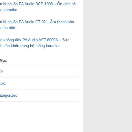
n lý nguồn PA Audio DCP 1008 – Ổn định hệ
ng karaoke
n lý nguồn PA Audio CT 02 – Âm thanh sân
u thu nhỏ
ro không dây PA Audio ACT-6000A – Sức
h sân khấu trong hệ thống karaoke
 Mục
io
tức
ategorized