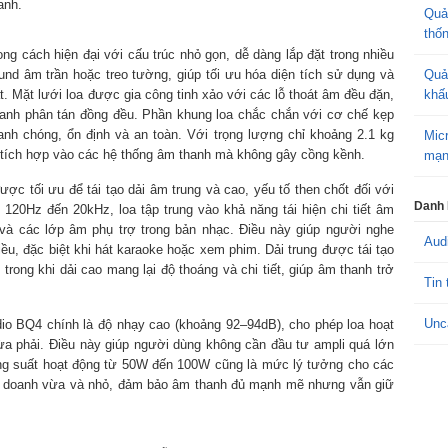
anh.
Quả
thố
ng cách hiện đại với cấu trúc nhỏ gọn, dễ dàng lắp đặt trong nhiều
und âm trần hoặc treo tường, giúp tối ưu hóa diện tích sử dụng và
Quả
. Mặt lưới loa được gia công tinh xảo với các lỗ thoát âm đều đặn,
khấ
hanh phân tán đồng đều. Phần khung loa chắc chắn với cơ chế kẹp
hanh chóng, ổn định và an toàn. Với trọng lượng chỉ khoảng 2.1 kg
Mic
tích hợp vào các hệ thống âm thanh mà không gây cồng kềnh.
mạn
ợc tối ưu để tái tạo dải âm trung và cao, yếu tố then chốt đối với
Danh
 120Hz đến 20kHz, loa tập trung vào khả năng tái hiện chi tiết âm
 và các lớp âm phụ trợ trong bản nhạc. Điều này giúp người nghe
Aud
ều, đặc biệt khi hát karaoke hoặc xem phim. Dải trung được tái tạo
, trong khi dải cao mang lại độ thoáng và chi tiết, giúp âm thanh trở
Tin 
Unc
io BQ4 chính là độ nhạy cao (khoảng 92–94dB), cho phép loa hoạt
a phải. Điều này giúp người dùng không cần đầu tư ampli quá lớn
 suất hoạt động từ 50W đến 100W cũng là mức lý tưởng cho các
nh doanh vừa và nhỏ, đảm bảo âm thanh đủ mạnh mẽ nhưng vẫn giữ