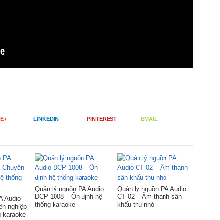
E+
LINKEDIN
PINTEREST
EMAIL
Quản lý nguồn PA Audio
Quản lý nguồn PA Audio
DCP 1008 – Ổn định hệ
CT 02 – Âm thanh sân
A Audio
thống karaoke
khấu thu nhỏ
ên nghiệp
g karaoke