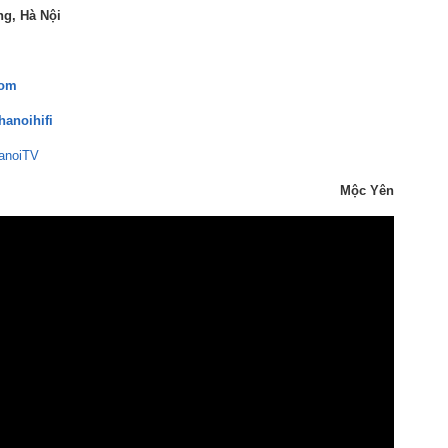
ng, Hà Nội
com
hanoihifi
anoiTV
Mộc Yên