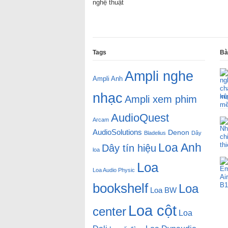
nghệ thuật
Tags
Bà
Ampli nghe
Ampli Anh
nhạc
kê
Ampli xem phim
AudioQuest
Arcam
AudioSolutions
Denon
Bladelius
Dây
Loa Anh
Dây tín hiệu
loa
Loa
Loa Audio Physic
bookshelf
Loa
Loa BW
Loa cột
center
Loa