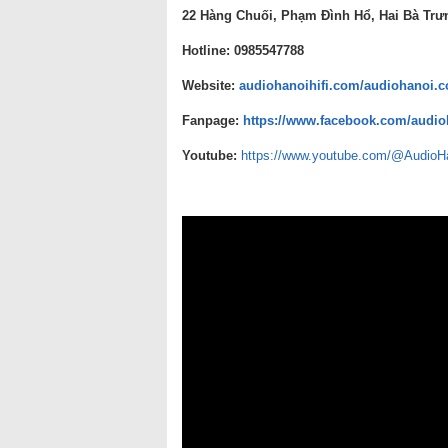
22 Hàng Chuối, Phạm Đình Hổ, Hai Bà Trư
Hotline: 0985547788
Website:
audiohanoihifi.com/audiohanoi.
Fanpage:
https://www.facebook.com/audio
Youtube:
https://www.youtube.com/@AudioH