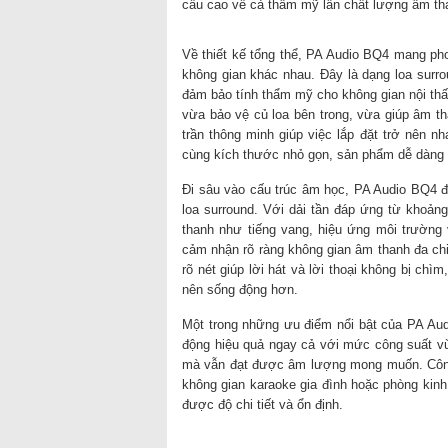
cầu cao về cả thẩm mỹ lẫn chất lượng âm th
Về thiết kế tổng thể, PA Audio BQ4 mang pho
không gian khác nhau. Đây là dạng loa surro
đảm bảo tính thẩm mỹ cho không gian nội thất
vừa bảo vệ củ loa bên trong, vừa giúp âm t
trần thông minh giúp việc lắp đặt trở nên n
cùng kích thước nhỏ gọn, sản phẩm dễ dàng 
Đi sâu vào cấu trúc âm học, PA Audio BQ4 đư
loa surround. Với dải tần đáp ứng từ khoảng
thanh như tiếng vang, hiệu ứng môi trường
cảm nhận rõ ràng không gian âm thanh đa chi
rõ nét giúp lời hát và lời thoại không bị chìm
nên sống động hơn.
Một trong những ưu điểm nổi bật của PA Aud
động hiệu quả ngay cả với mức công suất vừ
mà vẫn đạt được âm lượng mong muốn. Công
không gian karaoke gia đình hoặc phòng ki
được độ chi tiết và ổn định.