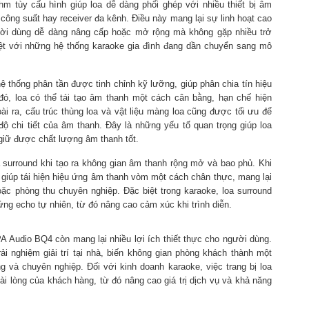
m tùy cấu hình giúp loa dễ dàng phối ghép với nhiều thiết bị âm
công suất hay receiver đa kênh. Điều này mang lại sự linh hoạt cao
gười dùng dễ dàng nâng cấp hoặc mở rộng mà không gặp nhiều trở
biệt với những hệ thống karaoke gia đình đang dần chuyển sang mô
 thống phân tần được tinh chỉnh kỹ lưỡng, giúp phân chia tín hiệu
đó, loa có thể tái tạo âm thanh một cách cân bằng, hạn chế hiện
i ra, cấu trúc thùng loa và vật liệu màng loa cũng được tối ưu để
độ chi tiết của âm thanh. Đây là những yếu tố quan trọng giúp loa
 giữ được chất lượng âm thanh tốt.
a surround khi tạo ra không gian âm thanh rộng mở và bao phủ. Khi
m giúp tái hiện hiệu ứng âm thanh vòm một cách chân thực, mang lại
c phòng thu chuyên nghiệp. Đặc biệt trong karaoke, loa surround
ứng echo tự nhiên, từ đó nâng cao cảm xúc khi trình diễn.
A Audio BQ4 còn mang lại nhiều lợi ích thiết thực cho người dùng.
ải nghiệm giải trí tại nhà, biến không gian phòng khách thành một
 và chuyên nghiệp. Đối với kinh doanh karaoke, việc trang bị loa
i lòng của khách hàng, từ đó nâng cao giá trị dịch vụ và khả năng