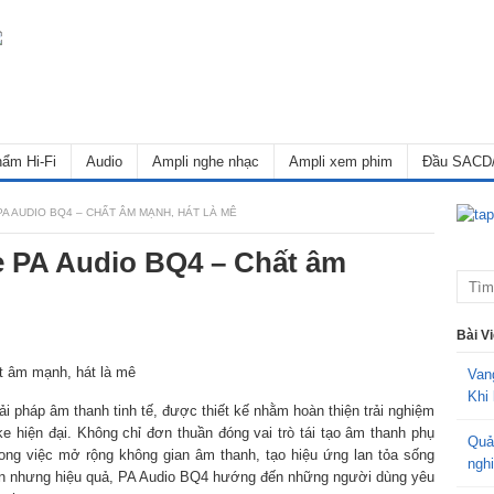
ẩm Hi-Fi
Audio
Ampli nghe nhạc
Ampli xem phim
Đầu SACD
 AUDIO BQ4 – CHẤT ÂM MẠNH, HÁT LÀ MÊ
e PA Audio BQ4 – Chất âm
Bài V
Van
Khi 
i pháp âm thanh tinh tế, được thiết kế nhằm hoàn thiện trải nghiệm
e hiện đại. Không chỉ đơn thuần đóng vai trò tái tạo âm thanh phụ
Quả
rong việc mở rộng không gian âm thanh, tạo hiệu ứng lan tỏa sống
ngh
i giản nhưng hiệu quả, PA Audio BQ4 hướng đến những người dùng yêu