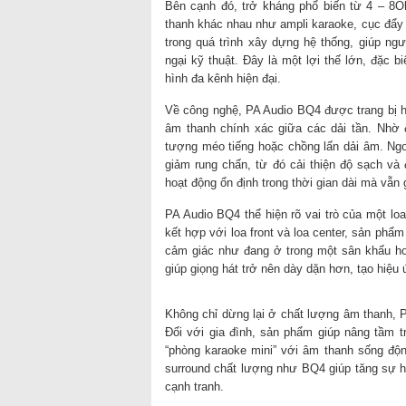
Bên cạnh đó, trở kháng phổ biến từ 4 – 8Oh
thanh khác nhau như ampli karaoke, cục đẩy 
trong quá trình xây dựng hệ thống, giúp n
ngại kỹ thuật. Đây là một lợi thế lớn, đặc 
hình đa kênh hiện đại.
Về công nghệ, PA Audio BQ4 được trang bị hệ
âm thanh chính xác giữa các dải tần. Nhờ 
tượng méo tiếng hoặc chồng lấn dải âm. Ngoà
giảm rung chấn, từ đó cải thiện độ sạch và 
hoạt động ổn định trong thời gian dài mà vẫn
PA Audio BQ4 thể hiện rõ vai trò của một lo
kết hợp với loa front và loa center, sản phẩ
cảm giác như đang ở trong một sân khấu hoặ
giúp giọng hát trở nên dày dặn hơn, tạo hiệu 
Không chỉ dừng lại ở chất lượng âm thanh, P
Đối với gia đình, sản phẩm giúp nâng tầm tr
“phòng karaoke mini” với âm thanh sống động
surround chất lượng như BQ4 giúp tăng sự hà
cạnh tranh.