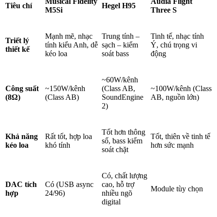
Musical Fidelity
Audia Flight
Tiêu chí
Hegel H95
M5Si
Three S
Mạnh mẽ, nhạc
Trung tính –
Tinh tế, nhạc tính
Triết lý
tính kiểu Anh, dễ
sạch – kiểm
Ý, chú trọng vi
thiết kế
kéo loa
soát bass
động
~60W/kênh
Công suất
~150W/kênh
(Class AB,
~100W/kênh (Class
(8Ω)
(Class AB)
SoundEngine
AB, nguồn lớn)
2)
Tốt hơn thông
Khả năng
Rất tốt, hợp loa
Tốt, thiên về tinh tế
số, bass kiểm
kéo loa
khó tính
hơn sức mạnh
soát chặt
Có, chất lượng
DAC tích
Có (USB async
cao, hỗ trợ
Module tùy chọn
hợp
24/96)
nhiều ngõ
digital