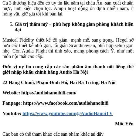
Cả 3 thương hiệu đều có uy tín lâu năm tại châu Âu, sản xuất chuẩn
mực, linh kiện chọn lọc. Ampli hoạt động ổn định nhiều năm, ít
hỏng vặt, giữ giá tốt khi bán lại.
Giá trị thẩm mỹ – phù hợp không gian phòng khách hiện
đại
Musical Fidelity thiết kế tối giản, mạnh mẽ, sang trọng. Hegel sở
hữu các thiết kế nhỏ gọn, tối giản Scandinavian, phù hợp setup gọn
nhẹ. Còn Audia Flight thì tinh xảo, mang phong cách Ý, như một
món nội thất cao cấp.
Đơn vị uy tín cung cấp các sản phẩm âm thanh nổi tiếng thế
giới nhập khẩu chính hãng
Audio Hà Nội
22 Hàng Chuối, Phạm Đình Hổ, Hai Bà Trưng, Hà Nội
Website: https://audiohanoihifi.com/
Fanpage: https://www.facebook.com/audiohanoihifi
Yout
u
be:
https://www.youtube.com/@AudioHanoiTV
Mộc Yên
Các bạn có thể tham khảo các sản phẩm khác tại đây