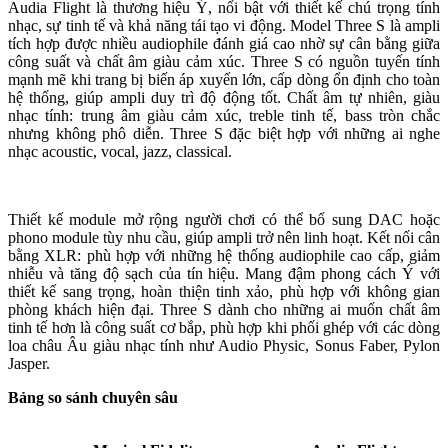
Audia Flight là thương hiệu Ý, nổi bật với thiết kế chú trọng tính
nhạc, sự tinh tế và khả năng tái tạo vi động. Model Three S là ampli
tích hợp được nhiều audiophile đánh giá cao nhờ sự cân bằng giữa
công suất và chất âm giàu cảm xúc. Three S có nguồn tuyến tính
mạnh mẽ khi trang bị biến áp xuyến lớn, cấp dòng ổn định cho toàn
hệ thống, giúp ampli duy trì độ động tốt. Chất âm tự nhiên, giàu
nhạc tính: trung âm giàu cảm xúc, treble tinh tế, bass tròn chắc
nhưng không phô diễn. Three S đặc biệt hợp với những ai nghe
nhạc acoustic, vocal, jazz, classical.
Thiết kế module mở rộng người chơi có thể bổ sung DAC hoặc
phono module tùy nhu cầu, giúp ampli trở nên linh hoạt. Kết nối cân
bằng XLR: phù hợp với những hệ thống audiophile cao cấp, giảm
nhiễu và tăng độ sạch của tín hiệu. Mang đậm phong cách Ý với
thiết kế sang trọng, hoàn thiện tinh xảo, phù hợp với không gian
phòng khách hiện đại. Three S dành cho những ai muốn chất âm
tinh tế hơn là công suất cơ bắp, phù hợp khi phối ghép với các dòng
loa châu Âu giàu nhạc tính như Audio Physic, Sonus Faber, Pylon
Jasper.
Bảng so sánh chuyên sâu