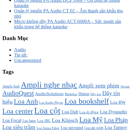
Quản lý nguồn PA Audio DCP 1008 – Ổn định hệ thống
karaoke
Quản lý nguồn PA Audio CT 02 – Âm thanh sân khấu thu
nhỏ
Micro không dây PA Audio ACT-6000A – Sức mạnh sân
khấu trong hệ thống karaoke
Danh Mục
Audio
Tin tức
Uncategorized
Tags
Ampli nghe nhạc
Ampli xem phim
Ampli Anh
Arcam
AudioQuest
Dây tín
AudioSolutions
Denon
Bladelius
Dây loa
Loa bookshelf
Loa Anh
hiệu
Loa BW
Loa Audio Physic
Loa cột
Loa center
Loa Dali
Loa Dynaudio
Loa di động
Loa Mỹ
Loa Pháp
Loa Klipsch
Loa Focal
Loa JBL
Loa Jamo
Loa siêu trầm
Loa Tannoy
Loa surround
Loa sân vườn
Loa Sonus Faber