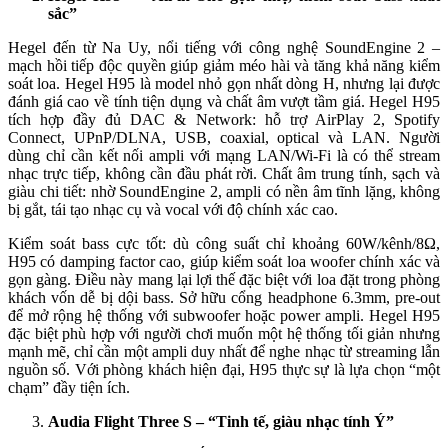
sắc”
Hegel đến từ Na Uy, nổi tiếng với công nghệ SoundEngine 2 –
mạch hồi tiếp độc quyền giúp giảm méo hài và tăng khả năng kiểm
soát loa. Hegel H95 là model nhỏ gọn nhất dòng H, nhưng lại được
đánh giá cao về tính tiện dụng và chất âm vượt tầm giá. Hegel H95
tích hợp đầy đủ DAC & Network: hỗ trợ AirPlay 2, Spotify
Connect, UPnP/DLNA, USB, coaxial, optical và LAN. Người
dùng chỉ cần kết nối ampli với mạng LAN/Wi-Fi là có thể stream
nhạc trực tiếp, không cần đầu phát rời. Chất âm trung tính, sạch và
giàu chi tiết: nhờ SoundEngine 2, ampli có nền âm tĩnh lặng, không
bị gắt, tái tạo nhạc cụ và vocal với độ chính xác cao.
Kiểm soát bass cực tốt: dù công suất chỉ khoảng 60W/kênh/8Ω,
H95 có damping factor cao, giúp kiểm soát loa woofer chính xác và
gọn gàng. Điều này mang lại lợi thế đặc biệt với loa đặt trong phòng
khách vốn dễ bị dội bass. Sở hữu cổng headphone 6.3mm, pre-out
để mở rộng hệ thống với subwoofer hoặc power ampli. Hegel H95
đặc biệt phù hợp với người chơi muốn một hệ thống tối giản nhưng
mạnh mẽ, chỉ cần một ampli duy nhất để nghe nhạc từ streaming lẫn
nguồn số. Với phòng khách hiện đại, H95 thực sự là lựa chọn “một
chạm” đầy tiện ích.
Audia Flight Three S – “Tinh tế, giàu nhạc tính Ý”