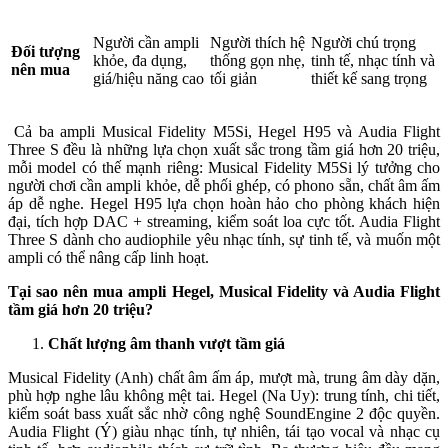
Người cần ampli
Người thích hệ
Người chú trọng
Đối tượng
khỏe, đa dụng,
thống gọn nhẹ,
tinh tế, nhạc tính và
nên mua
giá/hiệu năng cao
tối giản
thiết kế sang trọng
Cả ba ampli Musical Fidelity M5Si, Hegel H95 và Audia Flight
Three S đều là những lựa chọn xuất sắc trong tầm giá hơn 20 triệu,
mỗi model có thế mạnh riêng: Musical Fidelity M5Si lý tưởng cho
người chơi cần ampli khỏe, dễ phối ghép, có phono sẵn, chất âm ấm
áp dễ nghe. Hegel H95 lựa chọn hoàn hảo cho phòng khách hiện
đại, tích hợp DAC + streaming, kiểm soát loa cực tốt. Audia Flight
Three S dành cho audiophile yêu nhạc tính, sự tinh tế, và muốn một
ampli có thể nâng cấp linh hoạt.
Tại sao nên mua
ampli
Hegel, Musical Fidelity và Audia Flight
tầm giá hơn 20 triệu?
Chất lượng âm thanh vượt tầm giá
Musical Fidelity (Anh) chất âm ấm áp, mượt mà, trung âm dày dặn,
phù hợp nghe lâu không mệt tai. Hegel (Na Uy): trung tính, chi tiết,
kiểm soát bass xuất sắc nhờ công nghệ SoundEngine 2 độc quyền.
Audia Flight (Ý) giàu nhạc tính, tự nhiên, tái tạo vocal và nhạc cụ