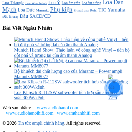
Loa Đan
Loa Ý
Loa Triangle
Loa âm trần
Loa âm tường
Loa Wharfedale
Mạch
Phụ kiện
Yamaha
TIC
Loa Đức
Marantz
PrimaLuna
Rotel
Đầu SACD/CD
Đầu Bluray
Bài Viết Ngẫu Nhiên
Munich Hiend Show: Thảo luận về công nghệ Vinyl – tiến bộ
đột phá và tương lai của âm thanh Analog
Bộ khuếch đại chất lượng cao của Marantz – Power ampli
Marantz MM8077
Loa Klipsch R-112SW subwoofer tích hợp sẵn ampli công
suất 300W/kênh
Web sản phẩm:
www.audiohanoi.com
www.audiohanoihifi.com
www.amthanhhifi.com
© 2026
Tin tức ampli chính hãng
. All rights reserved.