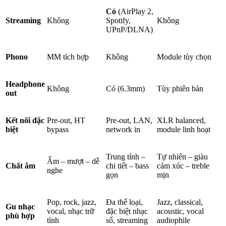
Có
(AirPlay 2,
Streaming
Không
Spotify,
Không
UPnP/DLNA)
Phono
MM tích hợp
Không
Module tùy chọn
Headphone
Không
Có (6.3mm)
Tùy phiên bản
out
Kết nối đặc
Pre-out, HT
Pre-out, LAN,
XLR balanced,
biệt
bypass
network in
module linh hoạt
Trung tính –
Tự nhiên – giàu
Ấm – mượt – dễ
Chất âm
chi tiết – bass
cảm xúc – treble
nghe
gọn
mịn
Pop, rock, jazz,
Đa thể loại,
Jazz, classical,
Gu nhạc
vocal, nhạc trữ
đặc biệt nhạc
acoustic, vocal
phù hợp
tình
số, streaming
audiophile