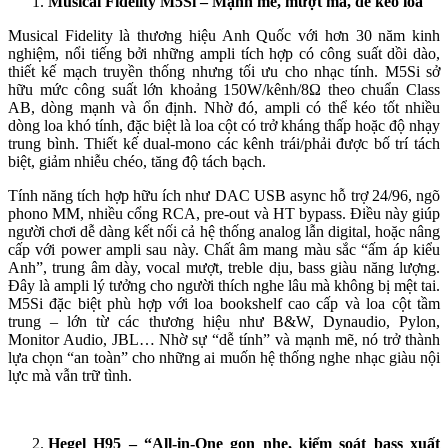
Musical Fidelity M5Si –
Mạnh mẽ,
mượt mà, dễ kéo loa
Musical Fidelity là thương hiệu Anh Quốc với hơn 30 năm kinh
nghiệm, nổi tiếng bởi những ampli tích hợp có công suất dồi dào,
thiết kế mạch truyền thống nhưng tối ưu cho nhạc tính. M5Si sở
hữu mức công suất lớn khoảng 150W/kênh/8Ω theo chuẩn Class
AB, dòng mạnh và ổn định. Nhờ đó, ampli có thể kéo tốt nhiều
dòng loa khó tính, đặc biệt là loa cột có trở kháng thấp hoặc độ nhạy
trung bình. Thiết kế dual-mono các kênh trái/phải được bố trí tách
biệt, giảm nhiễu chéo, tăng độ tách bạch.
Tính năng tích hợp hữu ích như DAC USB async hỗ trợ 24/96, ngõ
phono MM, nhiều cổng RCA, pre-out và HT bypass. Điều này giúp
người chơi dễ dàng kết nối cả hệ thống analog lẫn digital, hoặc nâng
cấp với power ampli sau này. Chất âm mang màu sắc “ấm áp kiểu
Anh”, trung âm dày, vocal mượt, treble dịu, bass giàu năng lượng.
Đây là ampli lý tưởng cho người thích nghe lâu mà không bị mệt tai.
M5Si đặc biệt phù hợp với loa bookshelf cao cấp và loa cột tầm
trung – lớn từ các thương hiệu như B&W, Dynaudio, Pylon,
Monitor Audio, JBL… Nhờ sự “dễ tính” và mạnh mẽ, nó trở thành
lựa chọn “an toàn” cho những ai muốn hệ thống nghe nhạc giàu nội
lực mà vẫn trữ tình.
Hegel H95 – “All-in-One gọn nhẹ, kiểm soát bass xuất