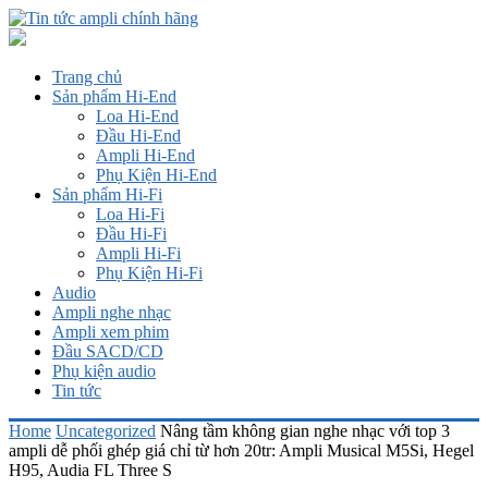
Trang chủ
Sản phẩm Hi-End
Loa Hi-End
Đầu Hi-End
Ampli Hi-End
Phụ Kiện Hi-End
Sản phẩm Hi-Fi
Loa Hi-Fi
Đầu Hi-Fi
Ampli Hi-Fi
Phụ Kiện Hi-Fi
Audio
Ampli nghe nhạc
Ampli xem phim
Đầu SACD/CD
Phụ kiện audio
Tin tức
Home
Uncategorized
Nâng tầm không gian nghe nhạc với top 3
ampli dễ phối ghép giá chỉ từ hơn 20tr: Ampli Musical M5Si, Hegel
H95, Audia FL Three S