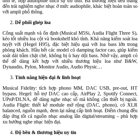
tinh tế, hợp audiophile thích sự trữ tình. Ba thương hiệu đều mang
đến trải nghiệm nghe nhạc ở mức audiophile, khác biệt hoàn toàn so
với ampli phổ thông.
Dễ phối ghép loa
Công suất mạnh và ổn định (Musical M5Si, Audia Flight Three S),
kéo tốt nhiều loa cột và bookshelf khó tính. Khả năng kiểm soát loa
tuyệt vời (Hegel H95), đặc biệt hiệu quả với loa bass lớn trong
phòng khách. Hầu hết các model có damping factor cao, giúp kiểm
soát dải trầm chặt chẽ, không bị ù hay dội bass. Nhờ vậy, ampli có
thể dễ dàng kết hợp với nhiều thương hiệu loa như B&W,
Dynaudio, Pylon, Monitor Audio, Audio Physic…
Tính năng hiện đại & linh hoạt
Musical Fidelity: tích hợp phono MM, DAC USB, pre-out, HT
bypass. Hegel: hỗ trợ DAC cao cấp, AirPlay 2, Spotify Connect,
UPnP/DLNA, dễ dàng nghe nhạc số mà không cần thiết bị ngoài.
Audia Flight: thiết kế module mở rộng (DAC, phono), có XLR
balanced, nguồn mạnh, đem lại nâng cấp linh hoạt. Điểm chung đều
đáp ứng tốt cả nguồn nhạc analog lẫn digital/streaming – phù hợp
xu hướng nghe nhạc hiện đại.
Độ bền & thương hiệu uy tín