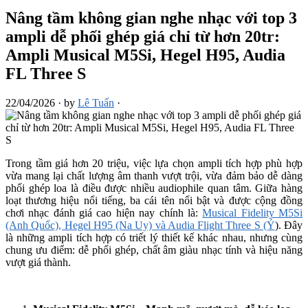
Nâng tầm không gian nghe nhạc với top 3
ampli dễ phối ghép giá chỉ từ hơn 20tr:
Ampli Musical M5Si, Hegel H95, Audia
FL Three S
22/04/2026
·
by
Lê Tuấn
·
Trong tầm giá hơn 20 triệu, việc lựa chọn ampli tích hợp phù hợp
vừa mang lại chất lượng âm thanh vượt trội, vừa đảm bảo dễ dàng
phối ghép loa là điều được nhiều audiophile quan tâm. Giữa hàng
loạt thương hiệu nổi tiếng, ba cái tên nổi bật và được cộng đồng
chơi nhạc đánh giá cao hiện nay chính là:
Musical Fidelity M5Si
(Anh Quốc), Hegel H95 (Na Uy) và Audia Flight Three S (Ý
). Đây
là những ampli tích hợp có triết lý thiết kế khác nhau, nhưng cùng
chung ưu điểm: dễ phối ghép, chất âm giàu nhạc tính và hiệu năng
vượt giá thành.