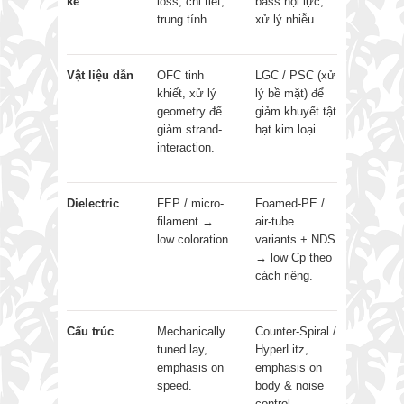
kế
loss, chi tiết,
bass nội lực,
trung tính.
xử lý nhiễu.
Vật liệu dẫn
OFC tinh
LGC / PSC (xử
khiết, xử lý
lý bề mặt) để
geometry để
giảm khuyết tật
giảm strand-
hạt kim loại.
interaction.
Dielectric
FEP / micro-
Foamed-PE /
filament →
air-tube
low coloration.
variants + NDS
→ low Cp theo
cách riêng.
Cấu trúc
Mechanically
Counter-Spiral /
tuned lay,
HyperLitz,
emphasis on
emphasis on
speed.
body & noise
control.