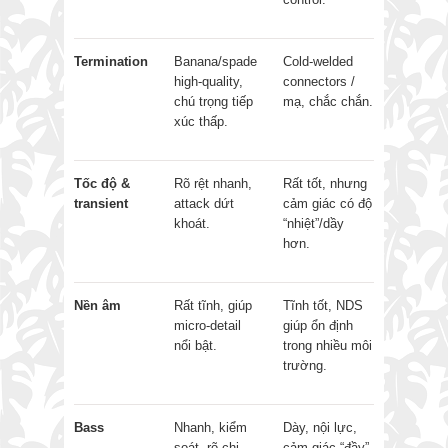
Termination
Banana/spade
Cold-welded
high-quality,
connectors /
chú trọng tiếp
mạ, chắc chắn.
xúc thấp.
Tốc độ &
Rõ rệt nhanh,
Rất tốt, nhưng
transient
attack dứt
cảm giác có độ
khoát.
“nhiệt”/dầy
hơn.
Nền âm
Rất tĩnh, giúp
Tĩnh tốt, NDS
micro-detail
giúp ổn định
nổi bật.
trong nhiều môi
trường.
Bass
Nhanh, kiểm
Dày, nội lực,
soát, rõ chi
cảm giác “đầy”