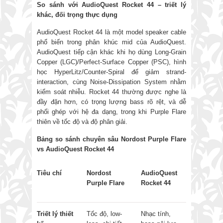
So
sánh với
AudioQuest Rocket 44
–
triết lý
khác, đối trọng thực dụng
AudioQuest Rocket 44 là một model speaker cable
phổ biến trong phân khúc mid của AudioQuest.
AudioQuest tiếp cận khác khi họ dùng Long-Grain
Copper (LGC)/Perfect-Surface Copper (PSC), hình
học HyperLitz/Counter-Spiral để giảm strand-
interaction, cùng Noise-Dissipation System nhằm
kiểm soát nhiễu. Rocket 44 thường được nghe là
đầy đặn hơn, có trọng lượng bass rõ rệt, và dễ
phối ghép với hệ đa dạng, trong khi Purple Flare
thiên về tốc độ và độ phân giải.
Bảng so sánh chuyên sâu Nordost Purple Flare
vs AudioQuest Rocket 44
Tiêu chí
Nordost
AudioQuest
Purple Flare
Rocket 44
Triết lý thiết
Tốc độ, low-
Nhạc tính,