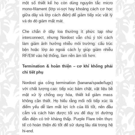
một số thiết kế họ còn dùng nguyên tắc micro
mono-filament (lớp vi-sợi hay khoảng cách cơ học
giữa dây và lớp cách điện) để giảm tiếp xúc vật lý
và do đó giảm mất mát.
Che chắn ở dây loa thường ít phức tạp như
interconnect, nhưng Nordost vẫn chú ý tới cách
làm giảm ảnh hưởng nhiễu môi trường: cấu trúc
bện hoặc lớp áo ngoài cách ly giúp giảm nhiễu
RF/EM vào hệ thống, làm nền âm tối hơn.
Termination & hoàn thiện
–
cơ khí không phải
chi tiết phụ
Nordost gia công termination (banana/spade/lugs)
với chất lượng cao: tiếp xúc bám chặt, vật liệu bề
mặt xử lý chống oxy hóa, thiết kế giảm mass
không cần thiết. Họ hiểu rằng mối nối tiếp xúc là
điểm yếu dễ làm mất lợi ích của lõi tốt, nên đầu
cắm và cách hàn được tối ưu để duy trì đường
dẫn điện có trở kháng thấp. Purple Flare trên thực
tế có hoàn thiện đủ tốt để sử dụng lâu dài trong hệ
hi-end.