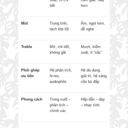
tiết
hơn
Mid
Trung tính,
Ấm, ngọt hơn,
tách lớp tốt
dễ nghe
Treble
Mở, chi tiết,
Mượt, kiểm
không gắt
soát, ít “sắc”
Phối ghép
Hệ phân tích,
Hệ đa dụng,
ưu tiên
hi-res,
giải trí, hệ sáng
audiophile
cần bù đắp
Phong cách
Trong suốt –
Hấp dẫn – dày
phân tích –
– nhạc tính
chính xác