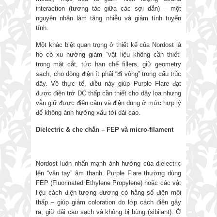
interaction (tương tác giữa các sợi dẫn) – một
nguyên nhân làm tăng nhiễu và giảm tính tuyến
tính.
Một khác biệt quan trọng ở thiết kế của Nordost là
họ có xu hướng giảm “vật liệu không cần thiết”
trong mặt cắt, tức hạn chế fillers, giữ geometry
sạch, cho dòng điện ít phải “đi vòng” trong cấu trúc
dây. Về thực tế, điều này giúp Purple Flare đạt
được điện trở DC thấp cần thiết cho dây loa nhưng
vẫn giữ được điện cảm và điện dung ở mức hợp lý
để không ảnh hưởng xấu tới dải cao.
Dielectric & che chắn
–
FEP và micro-filament
Nordost luôn nhấn mạnh ảnh hưởng của dielectric
lên “vân tay” âm thanh. Purple Flare thường dùng
FEP (Fluorinated Ethylene Propylene) hoặc các vật
liệu cách điện tương đương có hằng số điện môi
thấp – giúp giảm coloration do lớp cách điện gây
ra, giữ dải cao sạch và không bị bùng (sibilant). Ở