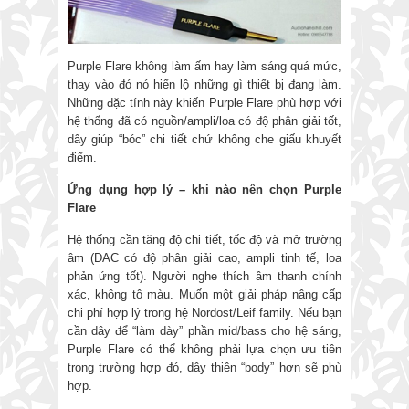
Purple Flare không làm ấm hay làm sáng quá mức,
thay vào đó nó hiển lộ những gì thiết bị đang làm.
Những đặc tính này khiến Purple Flare phù hợp với
hệ thống đã có nguồn/ampli/loa có độ phân giải tốt,
dây giúp “bóc” chi tiết chứ không che giấu khuyết
điểm.
Ứng dụng hợp lý
–
khi nào nên chọn Purple
Flare
Hệ thống cần tăng độ chi tiết, tốc độ và mở trường
âm (DAC có độ phân giải cao, ampli tinh tế, loa
phản ứng tốt). Người nghe thích âm thanh chính
xác, không tô màu. Muốn một giải pháp nâng cấp
chi phí hợp lý trong hệ Nordost/Leif family. Nếu bạn
cần dây để “làm dày” phần mid/bass cho hệ sáng,
Purple Flare có thể không phải lựa chọn ưu tiên
trong trường hợp đó, dây thiên “body” hơn sẽ phù
hợp.