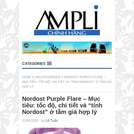
CATEGORIES
HOME
UNCATEGORIZED
NORDOST PURPLE FLARE –
MỤC TIÊU: TỐC ĐỘ, CHI TIẾT VÀ “TÍNH NORDOST” Ở TẦM GIÁ
HỢP LÝ
Nordost Purple Flare – Mục
tiêu: tốc độ, chi tiết và “tính
Nordost” ở tầm giá hợp lý
22/04/2026
·
by
Lê Tuấn
·