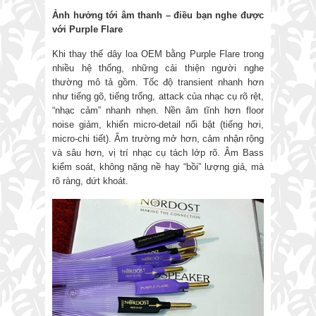
Ảnh hưởng tới âm thanh
–
điều bạn nghe được
với Purple Flare
Khi thay thế dây loa OEM bằng Purple Flare trong
nhiều hệ thống, những cải thiện người nghe
thường mô tả gồm. Tốc độ transient nhanh hơn
như tiếng gõ, tiếng trống, attack của nhạc cụ rõ rệt,
“nhạc cảm” nhanh nhẹn. Nền âm tĩnh hơn floor
noise giảm, khiến micro-detail nổi bật (tiếng hơi,
micro-chi tiết). Âm trường mở hơn, cảm nhận rộng
và sâu hơn, vị trí nhạc cụ tách lớp rõ. Âm Bass
kiểm soát, không nặng nề hay “bồi” lượng giả, mà
rõ ràng, dứt khoát.