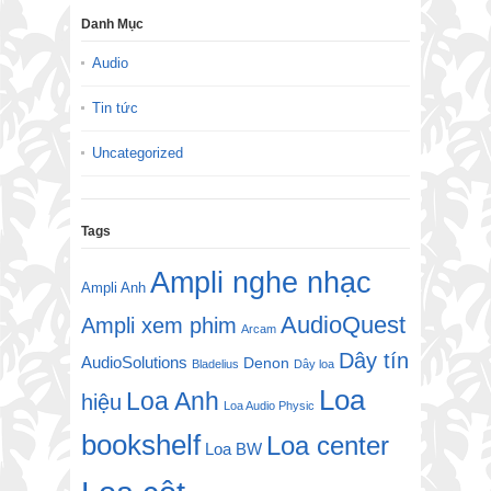
Danh Mục
Audio
Tin tức
Uncategorized
Tags
Ampli nghe nhạc
Ampli Anh
AudioQuest
Ampli xem phim
Arcam
Dây tín
AudioSolutions
Denon
Bladelius
Dây loa
Loa
Loa Anh
hiệu
Loa Audio Physic
bookshelf
Loa center
Loa BW