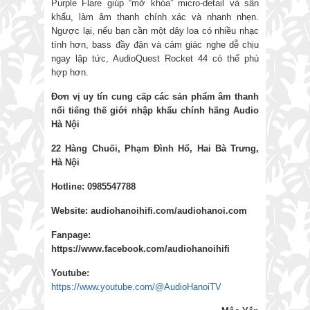
Purple Flare giúp “mở khóa” micro-detail và sân
khấu, làm âm thanh chính xác và nhanh nhẹn.
Ngược lại, nếu bạn cần một dây loa có nhiều nhạc
tính hơn, bass đầy đặn và cảm giác nghe dễ chịu
ngay lập tức, AudioQuest Rocket 44 có thể phù
hợp hơn.
Đơn vị uy tín cung cấp các sản phẩm âm thanh
nổi tiếng thế giới nhập khẩu chính hãng
Audio
Hà Nội
22 Hàng Chuối, Phạm Đình Hổ, Hai Bà Trưng,
Hà Nội
Hotline: 0985547788
Website:
audiohanoihifi.com/audiohanoi.com
Fanpage:
https://www.facebook.com/audiohanoihifi
Yout
u
be:
https://www.youtube.com/@AudioHanoiTV