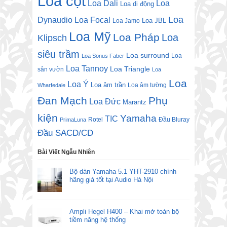
Loa cột
Loa Dali
Loa
Loa di động
Loa
Dynaudio
Loa Focal
Loa JBL
Loa Jamo
Loa Mỹ
Loa Pháp
Loa
Klipsch
siêu trầm
Loa surround
Loa
Loa Sonus Faber
Loa Tannoy
Loa Triangle
sân vườn
Loa
Loa
Loa Ý
Loa âm trần
Loa âm tường
Wharfedale
Đan Mạch
Phụ
Loa Đức
Marantz
kiện
Yamaha
TIC
Rotel
Đầu Bluray
PrimaLuna
Đầu SACD/CD
Bài Viết Ngẫu Nhiên
Bộ dàn Yamaha 5.1 YHT-2910 chính
hãng giá tốt tại Audio Hà Nội
Ampli Hegel H400 – Khai mở toàn bộ
tiềm năng hệ thống