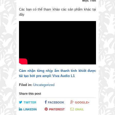
Mộc Yên
Các bạn có thể tham khảo các sản phẩm khác tại
đây
Cảm nhận từng nhịp âm thanh tinh khiết được
tái tạo bởi pre ampli Viva Audio L1
Filed in:
Uncategorized
Share this post
TWITTER
FACEBOOK
GOOGLE+
LINKEDIN
PINTEREST
EMAIL