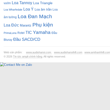
Loa Tannoy
Loa Triangle
vườn
Loa Ý
Loa âm trần
Loa
Loa Wharfedale
Loa Đan Mạch
âm tường
Phụ kiện
Loa Đức
Marantz
Yamaha
TIC
Rotel
Đầu
PrimaLuna
Đầu SACD/CD
Bluray
Web sản phẩm:
www.audiohanoi.com
www.audiohanoihifi.com
www.amthanhhifi.co
© 2026
Tin tức ampli chính hãng
. All rights reserved.