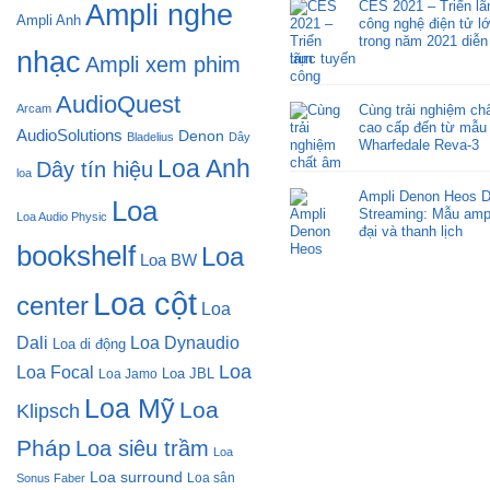
CES 2021 – Triển l
Ampli nghe
Ampli Anh
công nghệ điện tử l
trong năm 2021 diễn
nhạc
trực tuyến
Ampli xem phim
AudioQuest
Arcam
Cùng trải nghiệm ch
cao cấp đến từ mẫu
AudioSolutions
Denon
Bladelius
Dây
Wharfedale Reva-3
Loa Anh
Dây tín hiệu
loa
Ampli Denon Heos D
Loa
Streaming: Mẫu ampl
Loa Audio Physic
đại và thanh lịch
bookshelf
Loa
Loa BW
Loa cột
center
Loa
Dali
Loa Dynaudio
Loa di động
Loa
Loa Focal
Loa JBL
Loa Jamo
Loa Mỹ
Loa
Klipsch
Pháp
Loa siêu trầm
Loa
Loa surround
Loa sân
Sonus Faber