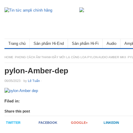
Trang chủ
Sản phẩm Hi-End
Sản phẩm Hi-Fi
Audio
Ampl
HOME
PHONG CÁCH ÂM THANH ĐẦY MỚI LẠ CÙNG LOA PYLON AUDIO AMBER MKII
PY
pylon-Amber-dep
06/05/2023
·
by
Lê Tuấn
·
Filed in:
Share this post
TWITTER
FACEBOOK
GOOGLE+
LINKEDIN