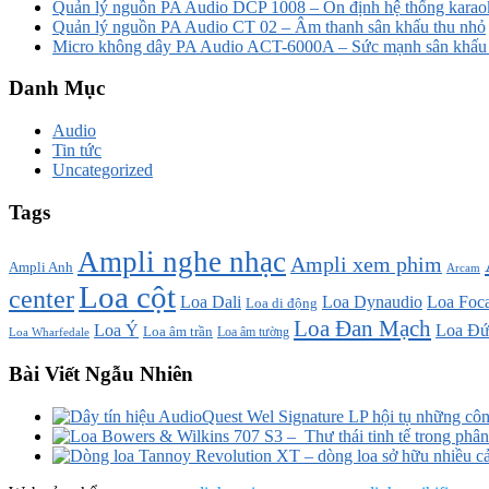
Quản lý nguồn PA Audio DCP 1008 – Ổn định hệ thống karao
Quản lý nguồn PA Audio CT 02 – Âm thanh sân khấu thu nhỏ
Micro không dây PA Audio ACT-6000A – Sức mạnh sân khấu t
Danh Mục
Audio
Tin tức
Uncategorized
Tags
Ampli nghe nhạc
Ampli xem phim
Ampli Anh
Arcam
Loa cột
center
Loa Dali
Loa Dynaudio
Loa Foca
Loa di động
Loa Đan Mạch
Loa Ý
Loa Đứ
Loa âm trần
Loa âm tường
Loa Wharfedale
Bài Viết Ngẫu Nhiên