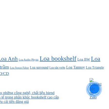
Loa bookshelf
Loa Anh
Loa
Loa BW
Loa Audio Physic
 trầm
Loa Tannoy
Loa surround
Loa Triangle
Loa sân vườn
Loa Sonus Faber
D/CD
ụ những công nghệ, chất liệu hiend
 tế trong phân khúc bookshelf cao cấp
 cải tiến đáng giá