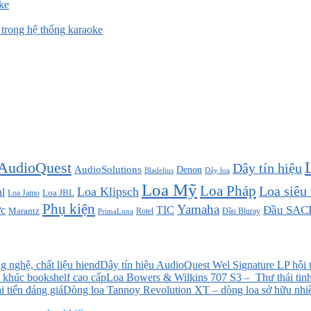
ke
rong hệ thống karaoke
AudioQuest
Dây tín hiệu
AudioSolutions
Denon
Bladelius
Dây loa
Loa Mỹ
Loa Pháp
Loa siêu
Loa Klipsch
l
Loa JBL
Loa Jamo
Phụ kiện
Yamaha
TIC
Đầu SAC
c
Marantz
Đầu Bluray
PrimaLuna
Rotel
Dây tín hiệu AudioQuest Wel Signature LP hội t
Loa Bowers & Wilkins 707 S3 – Thư thái tinh
Dòng loa Tannoy Revolution XT – dòng loa sở hữu nhiều