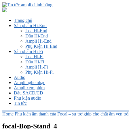
Trang chủ
Sản phẩm Hi-End
Loa Hi-End
Đầu Hi-End
Ampli Hi-End
Phụ Kiện Hi-End
Sản phẩm Hi-Fi
Loa Hi-Fi
Đầu Hi-Fi
Ampli Hi-Fi
Phụ Kiện Hi-Fi
Audio
Ampli nghe nhạc
Ampli xem phim
Đầu SACD/CD
Phụ kiện audio
Tin tức
Home
Phụ kiện âm thanh của Focal – sự trợ giúp cho chất âm vẹn trò
focal-Bop-Stand_4