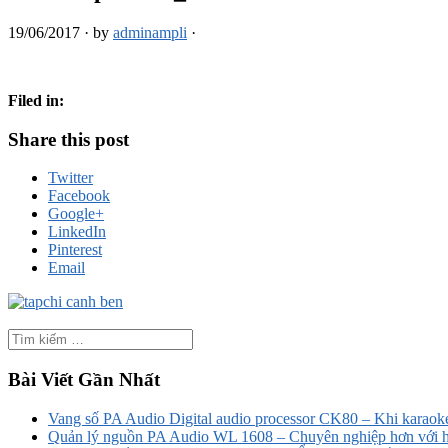
19/06/2017
·
by
adminampli
·
Filed in:
Share this post
Twitter
Facebook
Google+
LinkedIn
Pinterest
Email
Bài Viết Gần Nhất
Vang số PA Audio Digital audio processor CK80 – Khi karaoke
Quản lý nguồn PA Audio WL 1608 – Chuyên nghiệp hơn với h