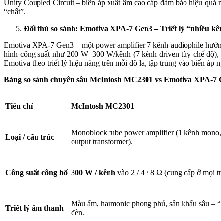
Unity Coupled Circuit – biến áp xuất âm cao cấp đảm bảo hiệu quả 
“chất”.
Đối thủ so sánh: Emotiva XPA-7 Gen3
–
T
riết lý “nhiều kê
Emotiva XPA-7 Gen3 – một power amplifier 7 kênh audiophile hướng h
hình công suất như 200 W–300 W/kênh (7 kênh driven tùy chế độ), 
Emotiva theo triết lý hiệu năng trên mỗi đô la, tập trung vào biến áp 
Bảng
s
o sánh chuyên sâu
McIntosh MC2301 vs Emotiva XPA-7 
Tiêu chí
McIntosh MC2301
Monoblock tube power amplifier (1 kênh mono
Loại / cấu trúc
output transformer).
Công suất công bố
300 W / kênh
vào 2 / 4 / 8 Ω (cung cấp ở mọi t
Màu ấm, harmonic phong phú, sân khấu sâu – “t
Triết lý âm thanh
đèn.