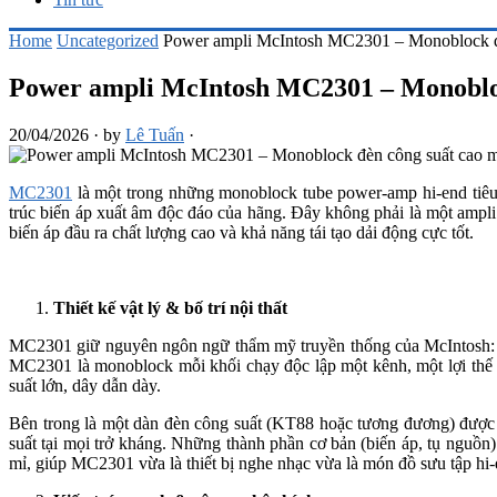
Home
Uncategorized
Power ampli McIntosh MC2301 – Monoblock đè
Power ampli McIntosh MC2301 – Monobloc
20/04/2026
·
by
Lê Tuấn
·
MC2301
là một trong những monoblock tube power-amp hi-end tiêu 
trúc biến áp xuất âm độc đáo của hãng. Đây không phải là một ampli 
biến áp đầu ra chất lượng cao và khả năng tái tạo dải động cực tốt.
Thiết kế vật lý & bố trí nội thất
MC2301 giữ nguyên ngôn ngữ thẩm mỹ truyền thống của McIntosh: mặ
MC2301 là monoblock mỗi khối chạy độc lập một kênh, một lợi thế l
suất lớn, dây dẫn dày.
Bên trong là một dàn đèn công suất (KT88 hoặc tương đương) được s
suất tại mọi trở kháng. Những thành phần cơ bản (biến áp, tụ nguồn) đ
mỉ, giúp MC2301 vừa là thiết bị nghe nhạc vừa là món đồ sưu tập hi-