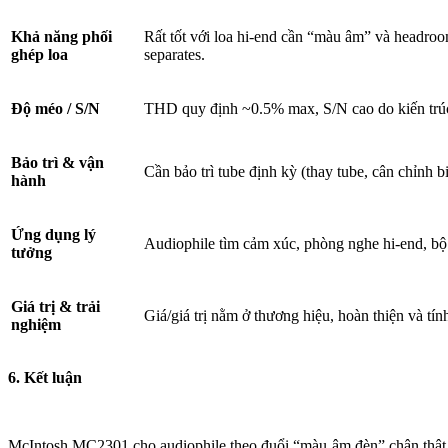
Khả năng phối
Rất tốt với loa hi-end cần “màu âm” và headroo
ghép loa
separates.
Độ méo / S/N
THD quy định ~0.5% max, S/N cao do kiến trúc
Bảo trì & vận
Cần bảo trì tube định kỳ (thay tube, cân chỉnh b
hành
Ứng dụng lý
Audiophile tìm cảm xúc, phòng nghe hi-end, bộ 
tưởng
Giá trị & trải
Giá/giá trị nằm ở thương hiệu, hoàn thiện và tín
nghiệm
6
. Kết luận
McIntosh MC2301 cho audiophile theo đuổi “màu âm đèn” chân thật, 