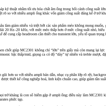
p kỹ thuật nhằm tối ưu hóa chất âm ống trong bối cảnh công suất lớn.
ệt rõ so với nhiều ampli ống khác vốn giảm công suất đáng kể ở trở k
âu làm giảm nhiễu và triệt bớt các sản phẩm méo không mong muốn, giú
 dải 20 Hz–20 kHz, với mức méo thấp hơn ở mức công suất nhỏ, biểu
kế để cung cấp headroom cần thiết cho transient lớn, yếu tố quan trọng
n chốt giúp MC2301 không chỉ “lớn” trên giấy mà còn mang lại lực th
rmonic bậc thấp/mid, giọng ca có độ “dày” tự nhiên và treble mượt, đ
gũi hơn so với nhiều ampli bán dẫn, nhạc cụ phân lớp rõ rệt, backgro
được thiết kế công nghiệp hoá, linh kiện chuẩn cao, giúp giảm tần suất
i trở kháng là con số hiếm gặp ở ampli ống; điều này làm MC2301 khá
arates phức tạp.