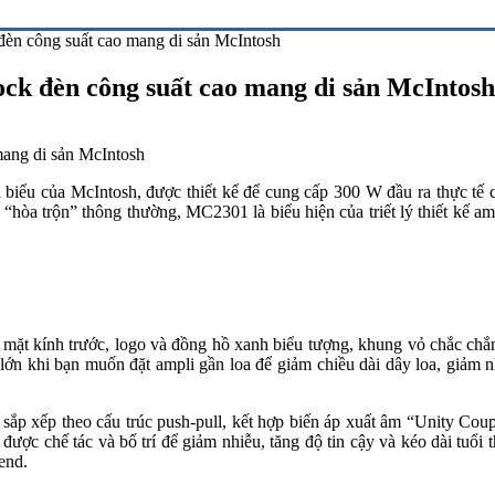
n công suất cao mang di sản McIntosh
k đèn công suất cao mang di sản McIntosh
biểu của McIntosh, được thiết kế để cung cấp 300 W đầu ra thực tế c
“hòa trộn” thông thường, MC2301 là biểu hiện của triết lý thiết kế a
t kính trước, logo và đồng hồ xanh biểu tượng, khung vỏ chắc chắn, 
ớn khi bạn muốn đặt ampli gần loa để giảm chiều dài dây loa, giảm nh
ắp xếp theo cấu trúc push-pull, kết hợp biến áp xuất âm “Unity Coup
ược chế tác và bố trí để giảm nhiễu, tăng độ tin cậy và kéo dài tuổi th
end.