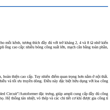
ho mỗi kênh, tương thích đầy đủ với trở kháng 2, 4 và 8 Ω nhờ kiến
mpli ống cao cấp: nhiều bóng công suất lớn, mạch cân bằng toàn phần,
hoàn thiện cao cấp. Tuy nhiên điểm quan trọng hơn nằm ở nội thất.
iễu và tối ưu truyền dòng. Điều này đặc biệt hữu dụng với loa công
led Circuit”/Autoformer đặc trưng, giúp ampli cung cấp đầy đủ công
ọ. Hệ thống tản nhiệt, vỏ thép và các chi tiết cơ khí được gia công tỉ