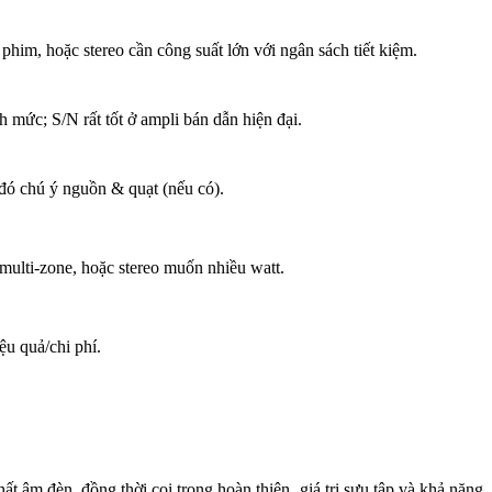
him, hoặc stereo cần công suất lớn với ngân sách tiết kiệm.
mức; S/N rất tốt ở ampli bán dẫn hiện đại.
o đó chú ý nguồn & quạt (nếu có).
multi-zone, hoặc stereo muốn nhiều watt.
ệu quả/chi phí.
m đèn, đồng thời coi trọng hoàn thiện, giá trị sưu tập và khả năng