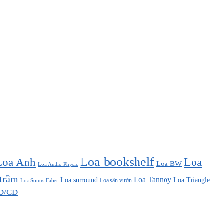
Loa bookshelf
Loa Anh
Loa
Loa BW
Loa Audio Physic
 trầm
Loa Tannoy
Loa surround
Loa Triangle
Loa sân vườn
Loa Sonus Faber
D/CD