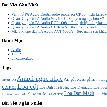
Bài Viết Gần Nhất
Vang số PA Audio Digital audio processor CK80 – Khi karaoke
Quản lý nguồn PA Audio WL 1608 – Chuyên nghiệp hơn với h
Quản lý nguồn PA Audio DCP 1008 – Ổn định hệ thống karao
Quản lý nguồn PA Audio CT 02 – Âm thanh sân khấu thu nhỏ
Micro không dây PA Audio ACT-6000A – Sức mạnh sân khấu t
Danh Mục
Audio
Tin tức
Uncategorized
Tags
Ampli nghe nhạc
Ampli xem phim
Ampli Anh
Arcam
Loa cột
center
Loa Dali
Loa Dynaudio
Loa Foca
Loa di động
Loa Đan Mạch
Loa Ý
Loa Đứ
Loa âm trần
Loa âm tường
Loa Wharfedale
Bài Viết Ngẫu Nhiên