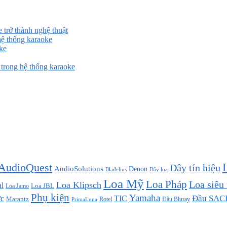
 trở thành nghệ thuật
ệ thống karaoke
ke
rong hệ thống karaoke
AudioQuest
Dây tín hiệu
AudioSolutions
Denon
Bladelius
Dây loa
Loa Mỹ
Loa Pháp
Loa siêu
Loa Klipsch
l
Loa JBL
Loa Jamo
Phụ kiện
Yamaha
TIC
Đầu SAC
c
Marantz
Đầu Bluray
PrimaLuna
Rotel