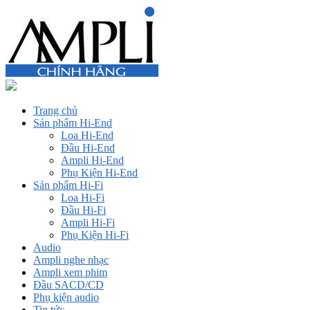
Trang chủ
Sản phẩm Hi-End
Loa Hi-End
Đầu Hi-End
Ampli Hi-End
Phụ Kiện Hi-End
Sản phẩm Hi-Fi
Loa Hi-Fi
Đầu Hi-Fi
Ampli Hi-Fi
Phụ Kiện Hi-Fi
Audio
Ampli nghe nhạc
Ampli xem phim
Đầu SACD/CD
Phụ kiện audio
Tin tức