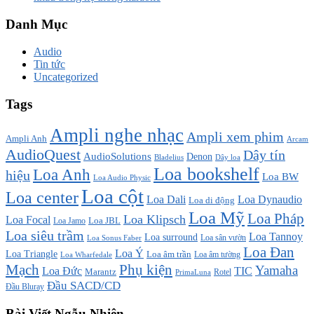
Danh Mục
Audio
Tin tức
Uncategorized
Tags
Ampli nghe nhạc
Ampli xem phim
Ampli Anh
Arcam
AudioQuest
Dây tín
AudioSolutions
Denon
Bladelius
Dây loa
Loa bookshelf
Loa Anh
hiệu
Loa BW
Loa Audio Physic
Loa cột
Loa center
Loa Dali
Loa Dynaudio
Loa di động
Loa Mỹ
Loa Pháp
Loa Klipsch
Loa Focal
Loa JBL
Loa Jamo
Loa siêu trầm
Loa Tannoy
Loa surround
Loa sân vườn
Loa Sonus Faber
Loa Đan
Loa Ý
Loa Triangle
Loa âm trần
Loa âm tường
Loa Wharfedale
Mạch
Phụ kiện
Yamaha
TIC
Loa Đức
Marantz
PrimaLuna
Rotel
Đầu SACD/CD
Đầu Bluray
Bài Viết Ngẫu Nhiên