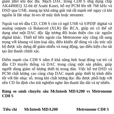
giảm jitter khi đọc đĩa. Mạch DAC trong CD8 S ứng dụng chip
AK4490EQ 32-bit từ Asahi Kasei, hỗ trợ PCM lên tới 768 kHz và
DSD qua USB, mang lại khả năng giải mã rất mạnh mẽ ngay cả khi
nguồn là file nhạc hi-res từ máy tính hoặc streamer.
Ngoài vai trò đầu CD, CD8 S còn có ngõ USB và S/PDIF digital và
analog outputs cả Balanced (XLR) lẫn RCA, giúp nó có thể sử
dụng như một DAC độc lập tương đối hoàn thiện cho các nguồn
digital khác. Thiết kế bên ngoài của Metronome này cũng rất sang
trọng với khung vỏ kim loại dày, điều khiển dễ dùng và cấu trúc nội
bộ được xây dựng để giảm nhiễu và rung động, tạo điều kiện cho tái
tạo âm thanh chính xác.
Điểm mạnh của CD8 S nằm ở khả năng linh hoạt đóng vai trò cả
đầu CD truyền thống và DAC trong cùng một sản phẩm, giúp
người dùng giảm số lượng thiết bị trong dàn. Việc hỗ trợ DSD và
PCM chất lượng cao cùng chip DAC mạnh giúp thiết bị trình diễn
tốt với file nhạc số, trong khi chất lượng đọc đĩa được phối hợp với
nền CD ổn định cho trải nghiệm nghe âm thanh lâu dài và tự nhiên.
Bảng so sánh chuyên sâu McIntosh MDA200 vs Metronome
CD8 S
Tiêu chí
McIntosh MDA200
Metronome CD8 S