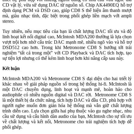
CD vật lý, vừa sử dụng DAC từ nguồn số. Chip AK4490EQ hỗ trợ
định dạng PCM và DSD cao, giúp CD8 S thể hiện âm thanh mượt
mà, giàu nhạc tính, đặc biệt trong phối ghép liền mạch với ampli
stereo.
Tuy nhiên, nếu mục tiêu của bạn là chất lượng DAC tối ưu và độ
linh hoạt kết nối digital cao, McIntosh MDA200 thường là lựa chọn
vượt trội hơn nhờ cấu trúc DAC mạnh mẽ, nhiều ngõ vào và hỗ trợ
DSD512 cao hơn. Trong khi Metronome CD8 S hướng tới trải
nghiệm “tất cả trong một” với CD Playback và DAC tích hợp, tạo
sự tiện lợi nhưng có thể kém linh hoạt hơn khi nâng cấp sau này.
Kết luận
McIntosh MDA200 và Metronome CD8 S đại diện cho hai triết lý
khác nhau về giải pháp nguồn số trong hệ thống hi-fi. McIntosh là
một DAC chuyên dụng, linh hoạt và mạnh mẽ, hoàn hảo cho
audiophile có nhiều nguồn digital và DAC rời. Metronome CD8 S
là một thiết bị đa chức năng, tích hợp DAC và đầu CD, phù hợp với
người nghe muốn đơn giản hóa hệ thống mà vẫn giữ chất lượng
trình diễn cao. Lựa chọn giữa hai phụ thuộc vào gu nghe nhạc, nhu
cầu sử dụng và cấu hình dàn audio của bạn, McIntosh cho sự tối ưu
về chất lượng và kết nối, Metronome cho trải nghiệm tích hợp dễ
phối ghép.