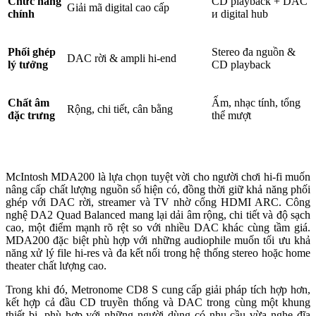
Chức năng
CD playback + DAC
Giải mã digital cao cấp
chính
и digital hub
Phối ghép
Stereo đa nguồn &
DAC rời & ampli hi-end
lý tưởng
CD playback
Chất âm
Ấm, nhạc tính, tổng
Rộng, chi tiết, cân bằng
đặc trưng
thể mượt
McIntosh MDA200 là lựa chọn tuyệt vời cho người chơi hi-fi muốn
nâng cấp chất lượng nguồn số hiện có, đồng thời giữ khả năng phối
ghép với DAC rời, streamer và TV nhờ cổng HDMI ARC. Công
nghệ DA2 Quad Balanced mang lại dải âm rộng, chi tiết và độ sạch
cao, một điểm mạnh rõ rệt so với nhiều DAC khác cùng tầm giá.
MDA200 đặc biệt phù hợp với những audiophile muốn tối ưu khả
năng xử lý file hi-res và đa kết nối trong hệ thống stereo hoặc home
theater chất lượng cao.
Trong khi đó, Metronome CD8 S cung cấp giải pháp tích hợp hơn,
kết hợp cả đầu CD truyền thống và DAC trong cùng một khung
thiết bị, phù hợp với những người dùng có nhu cầu vừa nghe đĩa