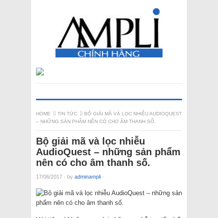
HOME
TIN TỨC
BỘ GIẢI MÃ VÀ LỌC NHIỄU AUDIOQUEST
– NHỮNG SẢN PHẨM NÊN CÓ CHO ÂM THANH SỐ.
Bộ giải mã và lọc nhiễu
AudioQuest – những sản phẩm
nên có cho âm thanh số.
17/06/2017
·
by
adminampli
·