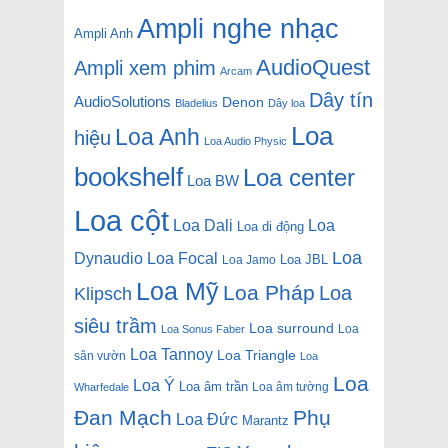
Ampli nghe nhạc
Ampli Anh
AudioQuest
Ampli xem phim
Arcam
Dây tín
AudioSolutions
Denon
Bladelius
Dây loa
Loa
Loa Anh
hiệu
Loa Audio Physic
bookshelf
Loa center
Loa BW
Loa cột
Loa Dali
Loa
Loa di động
Loa
Dynaudio
Loa Focal
Loa JBL
Loa Jamo
Loa Mỹ
Loa Pháp
Loa
Klipsch
siêu trầm
Loa surround
Loa
Loa Sonus Faber
Loa Tannoy
Loa Triangle
sân vườn
Loa
Loa
Loa Ý
Loa âm trần
Loa âm tường
Wharfedale
Đan Mạch
Phụ
Loa Đức
Marantz