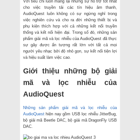
Với tiêu chỉ luôn mang lại những sự hỗ trợ tốt nhất
cho việc truyền tải các tín hiệu âm thanh,
AudioQuest luôn không có sự ngừng nghỉ trong
việc nghiên cứu và cho ra đời những thiết bị và
phụ kiện thích hợp với cả những kết nối truyền
thống và kết nối hiện đại. Trong số đó, những sản
phẩm giải mã và lọc nhiễu của AudioQuest đã thực
sự gây được ấn tượng rất lớn với tất cả mọi
người yêu nhạc bởi độ nhỏ gọn, sự kết nối tiện lợi
và hiệu suất làm việc cao.
Giới thiệu những bộ giải
mã và lọc nhiễu của
AudioQuest
Những sản phẩm giải mã và lọc nhiễu của
AudioQuest
hiện nay gồm USB lọc nhiễu JitterBug,
bộ giải mã Beetle DAC, bộ giải mã DragonFly USB
DAC.