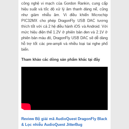
công nghệ vi mạch của Gordon Rankin, cung cấp
hiệu suất và tốc độ xử lý âm thanh đáng nể, cũng
như giảm nhiễu âm. Vi điều khiển Microchip
PIC32MX cho phép DragonFly USB DAC tương
thích tốt với cả 2 hệ điều hành iOS và Android. Với
mức hiệu điện thế 1.2V ở phiên bản đen và 2.1V ở
phiên bản màu đỏ, DragonFly USB DAC sẽ dễ dàng
hỗ trợ tốt các pre-ampli và nhiều loại tai nghe phổ
biến.
Tham khảo các dòng sản phẩm khác tại đây
Review Bộ giải mã AudioQuest DragonFly Black
& Lọc nhiễu AudioQuest JitterBug