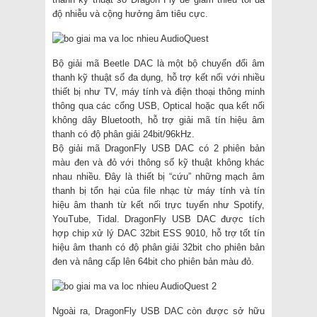
độ nhiễu và cộng hưởng âm tiêu cực.
Bộ giải mã Beetle DAC là một bộ chuyển đổi âm
thanh kỹ thuật số đa dụng, hỗ trợ kết nối với nhiều
thiết bị như TV, máy tính và điện thoại thông minh
thông qua các cổng USB, Optical hoặc qua kết nối
không dây Bluetooth, hỗ trợ giải mã tín hiệu âm
thanh có độ phân giải 24bit/96kHz.
Bộ giải mã DragonFly USB DAC có 2 phiên bản
màu đen và đỏ với thông số kỹ thuật không khác
nhau nhiều. Đây là thiết bị “cứu” những mạch âm
thanh bị tổn hại của file nhạc từ máy tính và tín
hiệu âm thanh từ kết nối trực tuyến như Spotify,
YouTube, Tidal. DragonFly USB DAC được tích
hợp chip xử lý DAC 32bit ESS 9010, hỗ trợ tốt tín
hiệu âm thanh có độ phân giải 32bit cho phiên bản
đen và nâng cấp lên 64bit cho phiên bản màu đỏ.
Ngoài ra, DragonFly USB DAC còn được sở hữu