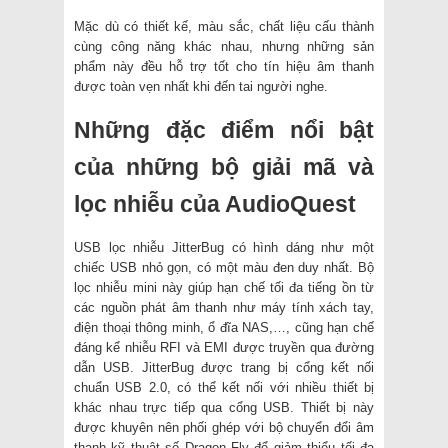
Mặc dù có thiết kế, màu sắc, chất liệu cấu thành
cùng công năng khác nhau, nhưng những sản
phẩm này đều hỗ trợ tốt cho tín hiệu âm thanh
được toàn vẹn nhất khi đến tai người nghe.
Những đặc điểm nổi bật
của những bộ giải mã và
lọc nhiễu của AudioQuest
USB lọc nhiễu JitterBug có hình dáng như một
chiếc USB nhỏ gọn, có một màu đen duy nhất. Bộ
lọc nhiễu mini này giúp hạn chế tối đa tiếng ồn từ
các nguồn phát âm thanh như máy tính xách tay,
điện thoại thông minh, ổ đĩa NAS,…, cũng hạn chế
đáng kể nhiễu RFI và EMI được truyền qua đường
dẫn USB. JitterBug được trang bị cổng kết nối
chuẩn USB 2.0, có thể kết nối với nhiều thiết bị
khác nhau trực tiếp qua cổng USB. Thiết bị này
được khuyên nên phối ghép với bộ chuyển đổi âm
thanh kỹ thuật số Dragon Fly để giảm thiểu tối đa