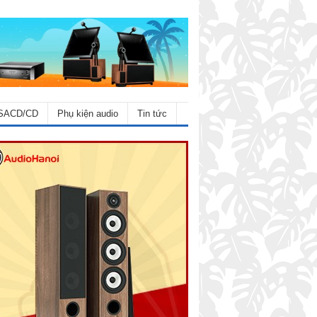
SACD/CD
Phụ kiện audio
Tin tức