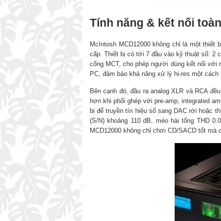
Tính năng & kết nối toàn
McIntosh MCD12000 không chỉ là một thiết b
cấp. Thiết bị có tới 7 đầu vào kỹ thuật số:
cổng MCT, cho phép người dùng kết nối với n
PC, đảm bảo khả năng xử lý hi-res một cách 
Bên cạnh đó, đầu ra analog XLR và RCA đều 
hơn khi phối ghép với pre-amp, integrated amp
bị để truyền tín hiệu số sang DAC rời hoặc th
(S/N) khoảng 110 dB, méo hài tổng THD 0.
MCD12000 không chỉ chơi CD/SACD tốt mà còn