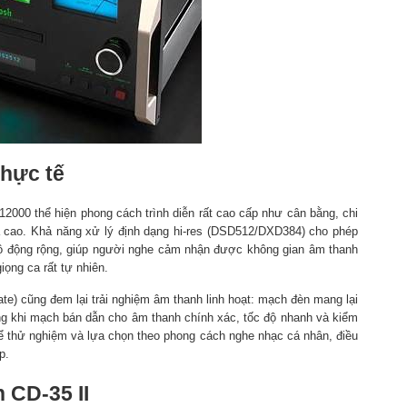
thực tế
000 thể hiện phong cách trình diễn rất cao cấp như cân bằng, chi
 và cao. Khả năng xử lý định dạng hi-res (DSD512/DXD384) cho phép
và độ động rộng, giúp người nghe cảm nhận được không gian âm thanh
iọng ca rất tự nhiên.
tate) cũng đem lại trải nghiệm âm thanh linh hoạt: mạch đèn mang lại
g khi mạch bán dẫn cho âm thanh chính xác, tốc độ nhanh và kiểm
hể thử nghiệm và lựa chọn theo phong cách nghe nhạc cá nhân, điều
p.
n CD-35 II