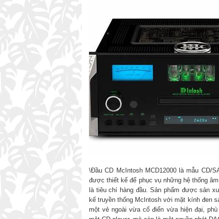
\Đầu CD McIntosh MCD12000 là mẫu CD/SAC
được thiết kế để phục vụ những hệ thống âm t
là tiêu chí hàng đầu. Sản phẩm được sản xuấ
kế truyền thống McIntosh với mặt kính đen sa
một vẻ ngoài vừa cổ điển vừa hiện đại, ph