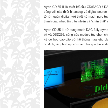
Ayon CD‑35 II là thiết kế đầu CD/SACD / D
tiếng với các thiết bị analog và digital sourc
tế từ nguồn digital, với thiết kế mạch pure t
thanh giàu nhạc tính, tự nhiên và “chân thật” n
Ayon CD-35 II sử dụng mạch DAC fully symmet
bit và DSD256, cùng các module tùy chọn chu
kế cơ học cao cấp với hệ thống magnetic cl
ổn định, rất phù hợp với các phòng nghe audi