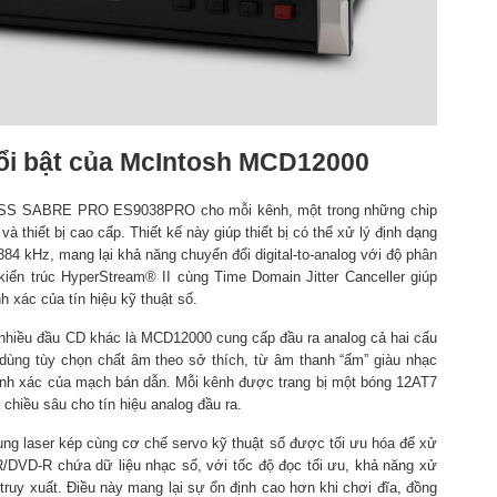
nổi bật của McIntosh MCD12000
ESS SABRE PRO ES9038PRO cho mỗi kênh, một trong những chip
 thiết bị cao cấp. Thiết kế này giúp thiết bị có thể xử lý định dạng
4 kHz, mang lại khả năng chuyển đổi digital-to-analog với độ phân
iến trúc HyperStream® II cùng Time Domain Jitter Canceller giúp
nh xác của tín hiệu kỹ thuật số.
i nhiều đầu CD khác là MCD12000 cung cấp đầu ra analog cả hai cấu
dùng tùy chọn chất âm theo sở thích, từ âm thanh “ấm” giàu nhạc
ính xác của mạch bán dẫn. Mỗi kênh được trang bị một bóng 12AT7
chiều sâu cho tín hiệu analog đầu ra.
g laser kép cùng cơ chế servo kỹ thuật số được tối ưu hóa để xử
/DVD-R chứa dữ liệu nhạc số, với tốc độ đọc tối ưu, khả năng xử
 truy xuất. Điều này mang lại sự ổn định cao hơn khi chơi đĩa, đồng