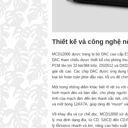
Thiết kế và công nghệ 
MCD12000 được trang bị bộ DAC cao cấp 
DAC tham chiếu được thiết kế cho phòng thu và
PCM lên tới 32-bit/384 kHz, DSD512 và DXD38
giải rất cao. Các chip DAC được ứng dụng k
loại bỏ hoàn toàn jitter đầu vào, tối ưu độ chí
Một trong những điểm khác biệt rõ rệt so vớ
hình mạch đèn và bán dẫn, cho phép người 
tính của mạch đèn đến âm thanh sắc nét, ch
và một bóng 12AX7A, giúp tăng độ “mượt” và 
Về khay đĩa và cơ chế đọc, MCD12000 sử dụn
lý mọi định dạng đĩa, từ CD, SACD đến CD-R
lý lỗi/servo nhanh và êm, nâng cao hiệu suất