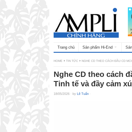
Trang chủ
Sản phẩm Hi-End
Sản
HOME
TIN TỨC
NGHE CD THEO CÁCH ĐẦU CD MCI
Nghe CD theo cách đ
Tinh tế và đầy cảm xú
18/05/2026
·
by
Lê Tuấn
·