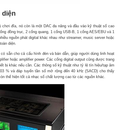
 diện
ị chơi đĩa, nó còn là một DAC đa năng và đầu vào kỹ thuật số cao
 2 cổng đồng trục, 2 cổng quang, 1 cổng USB-B, 1 cổng AES/EBU và 1
hiều nguồn phát digital khác nhau như streamer, music server hoặc
toàn diện.
có sẵn cho cả cấu hình đèn và bán dẫn, giúp người dùng linh hoạt
lifier hoặc amplifier power. Các cổng digital output cũng được trang
iết bị khác nếu cần. Các thông số kỹ thuật như tỷ lệ tín hiệu/tạp âm
003 % và đáp tuyến tần số mở rộng đến 40 kHz (SACD) cho thấy
 thể hiện tốt cả nhạc số chất lượng cao từ các nguồn khác.