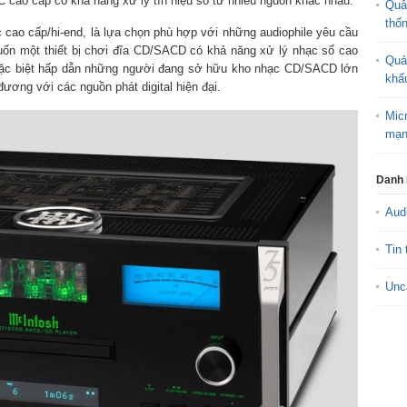
 cao cấp có khả năng xử lý tín hiệu số từ nhiều nguồn khác nhau.
Quả
thố
ao cấp/hi-end, là lựa chọn phù hợp với những audiophile yêu cầu
muốn một thiết bị chơi đĩa CD/SACD có khả năng xử lý nhạc số cao
Quả
ặc biệt hấp dẫn những người đang sở hữu kho nhạc CD/SACD lớn
khấ
ơng với các nguồn phát digital hiện đại.
Mic
mạn
Danh
Aud
Tin 
Unc