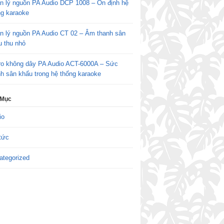
n lý nguồn PA Audio DCP 1008 – Ổn định hệ
ng karaoke
n lý nguồn PA Audio CT 02 – Âm thanh sân
u thu nhỏ
ro không dây PA Audio ACT-6000A – Sức
h sân khấu trong hệ thống karaoke
 Mục
io
tức
ategorized