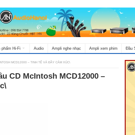
 phẩm Hi-Fi
Audio
Ampli nghe nhạc
Ampli xem phim
Đầu 
NTOSH MCD12000 – TINH TẾ VÀ ĐẦY CẢM XÚC\
ầu CD McIntosh MCD12000 –
c\