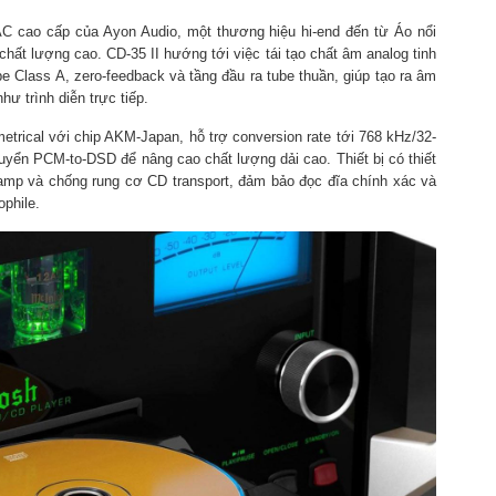
AC cao cấp của Ayon Audio, một thương hiệu hi-end đến từ Áo nổi
e chất lượng cao. CD-35 II hướng tới việc tái tạo chất âm analog tinh
ube Class A, zero-feedback và tầng đầu ra tube thuần, giúp tạo ra âm
hư trình diễn trực tiếp.
rical với chip AKM-Japan, hỗ trợ conversion rate tới 768 kHz/32-
yển PCM-to-DSD để nâng cao chất lượng dải cao. Thiết bị có thiết
amp và chống rung cơ CD transport, đảm bảo đọc đĩa chính xác và
ophile.