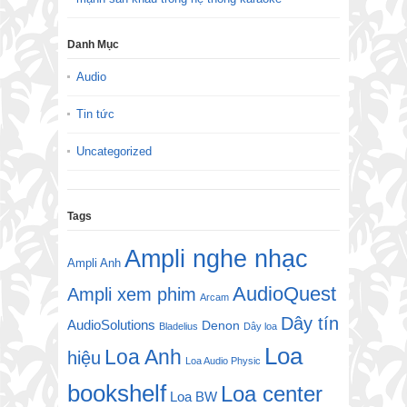
Danh Mục
Audio
Tin tức
Uncategorized
Tags
Ampli nghe nhạc
Ampli Anh
AudioQuest
Ampli xem phim
Arcam
Dây tín
AudioSolutions
Denon
Bladelius
Dây loa
Loa
Loa Anh
hiệu
Loa Audio Physic
bookshelf
Loa center
Loa BW