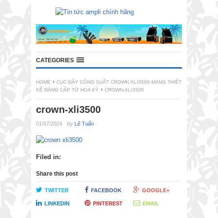
CATEGORIES
HOME
CỤC ĐẨY CÔNG SUẤT CROWN XLI3500 MANG THIẾT
KẾ ĐẲNG CẤP TỪ HOA KỲ
CROWN-XLI3500
crown-xli3500
01/07/2024
·
by
Lê Tuấn
·
Filed in:
Share this post
TWITTER
FACEBOOK
GOOGLE+
LINKEDIN
PINTEREST
EMAIL