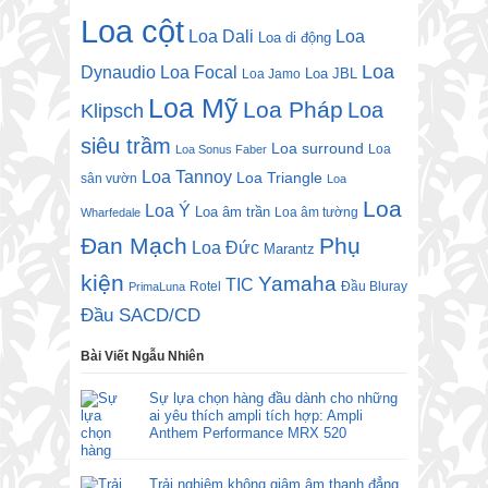
Loa cột
Loa Dali
Loa
Loa di động
Loa
Dynaudio
Loa Focal
Loa JBL
Loa Jamo
Loa Mỹ
Loa Pháp
Loa
Klipsch
siêu trầm
Loa surround
Loa
Loa Sonus Faber
Loa Tannoy
Loa Triangle
sân vườn
Loa
Loa
Loa Ý
Loa âm trần
Loa âm tường
Wharfedale
Đan Mạch
Phụ
Loa Đức
Marantz
kiện
Yamaha
TIC
Rotel
Đầu Bluray
PrimaLuna
Đầu SACD/CD
Bài Viết Ngẫu Nhiên
Sự lựa chọn hàng đầu dành cho những
ai yêu thích ampli tích hợp: Ampli
Anthem Performance MRX 520
Trải nghiệm không giâm âm thanh đẳng