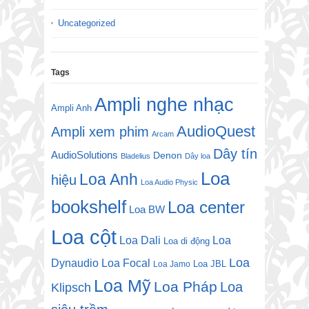
Uncategorized
Tags
Ampli nghe nhạc
Ampli Anh
AudioQuest
Ampli xem phim
Arcam
Dây tín
AudioSolutions
Denon
Bladelius
Dây loa
Loa
Loa Anh
hiệu
Loa Audio Physic
bookshelf
Loa center
Loa BW
Loa cột
Loa Dali
Loa
Loa di động
Loa
Dynaudio
Loa Focal
Loa JBL
Loa Jamo
Loa Mỹ
Loa Pháp
Loa
Klipsch