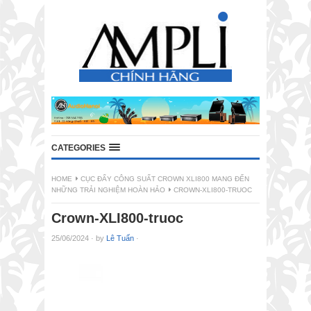
CATEGORIES
HOME
CỤC ĐẨY CÔNG SUẤT CROWN XLI800 MANG ĐẾN
NHỮNG TRẢI NGHIỆM HOÀN HẢO
CROWN-XLI800-TRUOC
Crown-XLI800-truoc
25/06/2024
·
by
Lê Tuấn
·