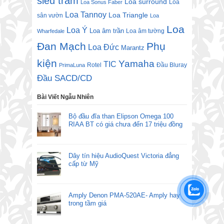
siêu trầm
Loa surround
Loa
Loa Sonus Faber
Loa Tannoy
Loa Triangle
sân vườn
Loa
Loa
Loa Ý
Loa âm trần
Loa âm tường
Wharfedale
Đan Mạch
Phụ
Loa Đức
Marantz
kiện
Yamaha
TIC
Rotel
Đầu Bluray
PrimaLuna
Đầu SACD/CD
Bài Viết Ngẫu Nhiên
Bộ đầu đĩa than Elipson Omega 100
RIAA BT có giá chưa đến 17 triệu đồng
Dây tín hiệu AudioQuest Victoria đẳng
cấp từ Mỹ
Amply Denon PMA-520AE- Amply hay
trong tầm giá