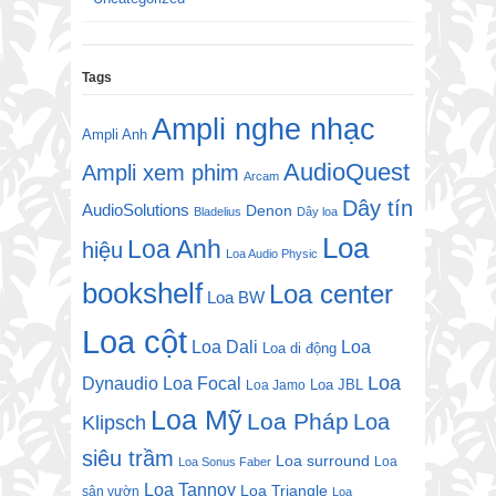
Tags
Ampli nghe nhạc
Ampli Anh
AudioQuest
Ampli xem phim
Arcam
Dây tín
AudioSolutions
Denon
Bladelius
Dây loa
Loa
Loa Anh
hiệu
Loa Audio Physic
bookshelf
Loa center
Loa BW
Loa cột
Loa Dali
Loa
Loa di động
Loa
Dynaudio
Loa Focal
Loa JBL
Loa Jamo
Loa Mỹ
Loa Pháp
Loa
Klipsch
siêu trầm
Loa surround
Loa
Loa Sonus Faber
Loa Tannoy
Loa Triangle
sân vườn
Loa