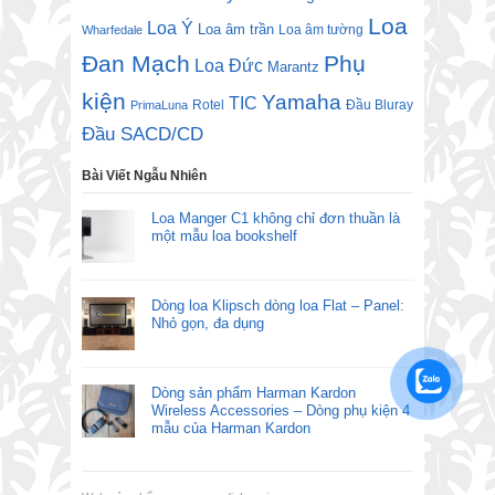
Loa
Loa Ý
Loa âm trần
Loa âm tường
Wharfedale
Đan Mạch
Phụ
Loa Đức
Marantz
kiện
Yamaha
TIC
Rotel
Đầu Bluray
PrimaLuna
Đầu SACD/CD
Bài Viết Ngẫu Nhiên
Loa Manger C1 không chỉ đơn thuần là
một mẫu loa bookshelf
Dòng loa Klipsch dòng loa Flat – Panel:
Nhỏ gọn, đa dụng
Dòng sản phẩm Harman Kardon
Wireless Accessories – Dòng phụ kiện 4
mẫu của Harman Kardon