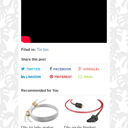
Filed in:
Tin tức
Share this post
TWITTER
FACEBOOK
GOOGLE+
LINKEDIN
PINTEREST
EMAIL
Recommended for You
Dây tín hiệu analog
Dây nguồn Nordost