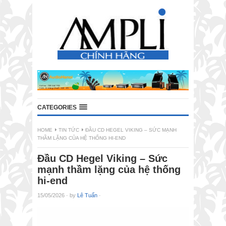
CATEGORIES
HOME
TIN TỨC
ĐẦU CD HEGEL VIKING – SỨC MẠNH
THẦM LẶNG CỦA HỆ THỐNG HI-END
Đầu CD Hegel Viking – Sức
mạnh thầm lặng của hệ thống
hi-end
15/05/2026
·
by
Lê Tuấn
·