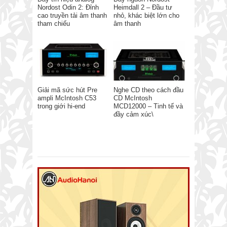
Nordost Odin 2: Đỉnh
Heimdall 2 – Đầu tư
cao truyền tải âm thanh
nhỏ, khác biệt lớn cho
tham chiếu
âm thanh
Giải mã sức hút Pre
Nghe CD theo cách đầu
ampli McIntosh C53
CD McIntosh
trong giới hi-end
MCD12000 – Tinh tế và
đầy cảm xúc\