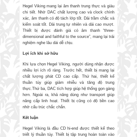
Hegel Viking mang lại âm thanh trung thực và giàu
chi tiết. Nhờ DAC chất lượng cao và clock chính
xác, âm thanh có độ tách lớp tốt. Dải trầm chắc và
kiểm soát tốt. Dải trung tự nhiên và dải cao mượt.
Thiết bị được đánh giá có âm thanh “three-
dimensional and faithful to the source”, mang lại trải
nghiệm nghe lâu dài dễ chịu.
Lợi ích khi sở hữu
Khi lựa chọn Hegel Viking, người dùng nhận được
nhiều lợi ích rõ ràng. Trước hết, thiết bị mang lại
chất lượng phát CD cao cấp. Thứ hai, thiết kế
thuần túy giúp giảm nhiễu và tăng độ trung
thực.Thứ ba, DAC tích hợp giúp hệ thống gọn gàng
hơn. Ngoài ra, khả năng dùng như transport giúp
nâng cấp linh hoạt. Thiết bị cũng có độ bền cao
nhờ cấu trúc chắc chắn.
Kết luận
Hegel Viking là đầu CD hi-end được thiết kế theo
triết lý thuần túy. Thiết bị tập trung hoàn toàn vào