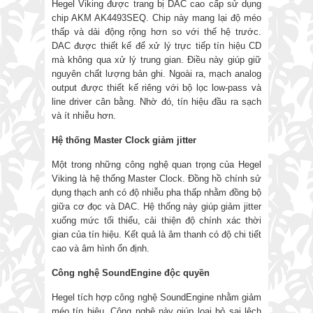
Hegel Viking được trang bị DAC cao cấp sử dụng
chip AKM AK4493SEQ. Chip này mang lại độ méo
thấp và dải động rộng hơn so với thế hệ trước.
DAC được thiết kế để xử lý trực tiếp tín hiệu CD
mà không qua xử lý trung gian. Điều này giúp giữ
nguyên chất lượng bản ghi. Ngoài ra, mạch analog
output được thiết kế riêng với bộ lọc low-pass và
line driver cân bằng. Nhờ đó, tín hiệu đầu ra sạch
và ít nhiễu hơn.
Hệ thống Master Clock giảm jitter
Một trong những công nghệ quan trọng của Hegel
Viking là hệ thống Master Clock. Đồng hồ chính sử
dụng thạch anh có độ nhiễu pha thấp nhằm đồng bộ
giữa cơ đọc và DAC. Hệ thống này giúp giảm jitter
xuống mức tối thiểu, cải thiện độ chính xác thời
gian của tín hiệu. Kết quả là âm thanh có độ chi tiết
cao và âm hình ổn định.
Công nghệ SoundEngine độc quyền
Hegel tích hợp công nghệ SoundEngine nhằm giảm
méo tín hiệu. Công nghệ này giúp loại bỏ sai lệch