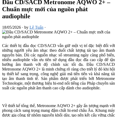
Đầu CD/SACD Metronome AQWO 2+ –
Chuẩn mực mới của nguồn phát
audiophile
18/05/2026
·
by
Lê Tuấn
·
Các thiết bị đầu đọc CD/SACD vẫn giữ một vị trí đặc biệt đối với
những người yêu âm nhạc theo đuổi chất lượng tái tạo âm thanh
nguyên bản. Dù các nguồn nhạc số streaming ngày càng phổ biến,
nhiều audiophile vẫn ưu tiên sử dụng đầu đọc đĩa cao cấp để tận
hưởng âm thanh với độ chính xác tối đa. Đầu CD/SACD
Metronome AQWO 2+ là minh chứng rõ ràng cho triết lý đó khi hội
tụ thiết kế sang trọng, công nghệ giải mã tiên tiến và khả năng tái
tạo âm thanh tinh tế. Sản phẩm được phát triển bởi Metronome
Technologie, một thương hiệu hi-end nổi tiếng của Pháp chuyên sản
xuất các nguồn phát âm thanh cao cấp dành cho audiophile.
Về thiết kế tổng thể, Metronome AQWO 2+ gây ấn tượng mạnh với
phong cách sang trọng mang đậm chất hi-end châu Âu. Khung máy
được gia công từ nhôm nguyên khối dày, tạo nên kết cấu vững chắc