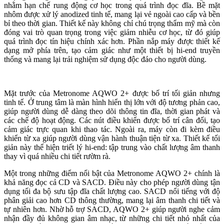
nhằm hạn chế rung động cơ học trong quá trình đọc đĩa. Bề mặt
nhôm được xử lý anodized tinh tế, mang lại vẻ ngoài cao cấp và bền
bỉ theo thời gian. Thiết kế này không chỉ chú trọng thẩm mỹ mà còn
đóng vai trò quan trọng trong việc giảm nhiễu cơ học, từ đó giúp
quá trình đọc tín hiệu chính xác hơn. Phần nắp máy được thiết kế
dạng mở phía trên, tạo cảm giác như một thiết bị hi-end truyền
thống và mang lại trải nghiệm sử dụng độc đáo cho người dùng.
Mặt trước của Metronome AQWO 2+ được bố trí tối giản nhưng
tinh tế. Ở trung tâm là màn hình hiển thị lớn với độ tương phản cao,
giúp người dùng dễ dàng theo dõi thông tin đĩa, thời gian phát và
các chế độ hoạt động. Các nút điều khiển được bố trí cân đối, tạo
cảm giác trực quan khi thao tác. Ngoài ra, máy còn đi kèm điều
khiển từ xa giúp người dùng vận hành thuận tiện từ xa. Thiết kế tối
giản này thể hiện triết lý hi-end: tập trung vào chất lượng âm thanh
thay vì quá nhiều chi tiết rườm rà.
Một trong những điểm nổi bật của Metronome AQWO 2+ chính là
khả năng đọc cả CD và SACD. Điều này cho phép người dùng tận
dụng tối đa bộ sưu tập đĩa chất lượng cao. SACD nổi tiếng với độ
phân giải cao hơn CD thông thường, mang lại âm thanh chi tiết và
tự nhiên hơn. Nhờ hỗ trợ SACD, AQWO 2+ giúp người nghe cảm
nhận đầy đủ không gian âm nhạc, từ những chi tiết nhỏ nhất của