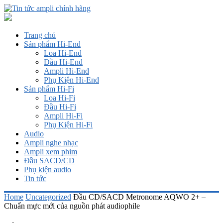
Trang chủ
Sản phẩm Hi-End
Loa Hi-End
Đầu Hi-End
Ampli Hi-End
Phụ Kiện Hi-End
Sản phẩm Hi-Fi
Loa Hi-Fi
Đầu Hi-Fi
Ampli Hi-Fi
Phụ Kiện Hi-Fi
Audio
Ampli nghe nhạc
Ampli xem phim
Đầu SACD/CD
Phụ kiện audio
Tin tức
Home
Uncategorized
Đầu CD/SACD Metronome AQWO 2+ –
Chuẩn mực mới của nguồn phát audiophile