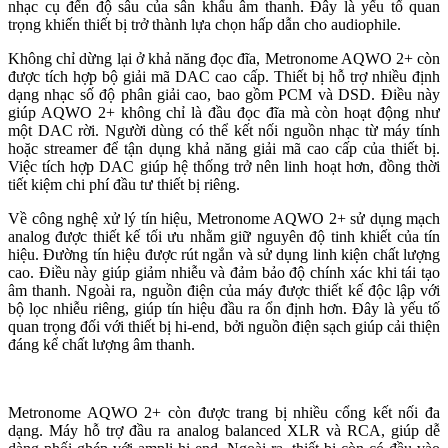
nhạc cụ đến độ sâu của sân khấu âm thanh. Đây là yếu tố quan
trọng khiến thiết bị trở thành lựa chọn hấp dẫn cho audiophile.
Không chỉ dừng lại ở khả năng đọc đĩa, Metronome AQWO 2+ còn
được tích hợp bộ giải mã DAC cao cấp. Thiết bị hỗ trợ nhiều định
dạng nhạc số độ phân giải cao, bao gồm PCM và DSD. Điều này
giúp AQWO 2+ không chỉ là đầu đọc đĩa mà còn hoạt động như
một DAC rời. Người dùng có thể kết nối nguồn nhạc từ máy tính
hoặc streamer để tận dụng khả năng giải mã cao cấp của thiết bị.
Việc tích hợp DAC giúp hệ thống trở nên linh hoạt hơn, đồng thời
tiết kiệm chi phí đầu tư thiết bị riêng.
Về công nghệ xử lý tín hiệu, Metronome AQWO 2+ sử dụng mạch
analog được thiết kế tối ưu nhằm giữ nguyên độ tinh khiết của tín
hiệu. Đường tín hiệu được rút ngắn và sử dụng linh kiện chất lượng
cao. Điều này giúp giảm nhiễu và đảm bảo độ chính xác khi tái tạo
âm thanh. Ngoài ra, nguồn điện của máy được thiết kế độc lập với
bộ lọc nhiễu riêng, giúp tín hiệu đầu ra ổn định hơn. Đây là yếu tố
quan trọng đối với thiết bị hi-end, bởi nguồn điện sạch giúp cải thiện
đáng kể chất lượng âm thanh.
Metronome AQWO 2+ còn được trang bị nhiều cổng kết nối đa
dạng. Máy hỗ trợ đầu ra analog balanced XLR và RCA, giúp dễ