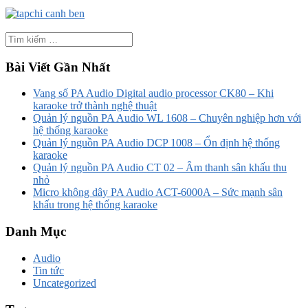
Bài Viết Gần Nhất
Vang số PA Audio Digital audio processor CK80 – Khi
karaoke trở thành nghệ thuật
Quản lý nguồn PA Audio WL 1608 – Chuyên nghiệp hơn với
hệ thống karaoke
Quản lý nguồn PA Audio DCP 1008 – Ổn định hệ thống
karaoke
Quản lý nguồn PA Audio CT 02 – Âm thanh sân khấu thu
nhỏ
Micro không dây PA Audio ACT-6000A – Sức mạnh sân
khấu trong hệ thống karaoke
Danh Mục
Audio
Tin tức
Uncategorized