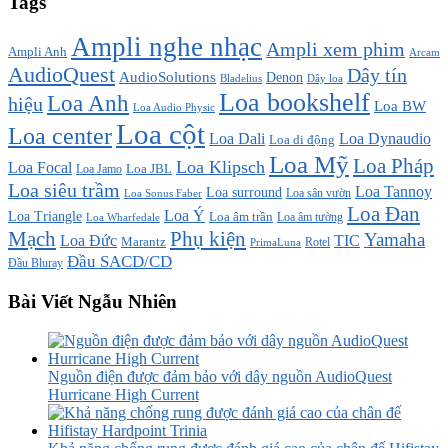
Tags
Ampli nghe nhạc
Ampli xem phim
Ampli Anh
Arcam
AudioQuest
Dây tín
AudioSolutions
Denon
Bladelius
Dây loa
Loa bookshelf
Loa Anh
hiệu
Loa BW
Loa Audio Physic
Loa cột
Loa center
Loa Dali
Loa Dynaudio
Loa di động
Loa Mỹ
Loa Pháp
Loa Klipsch
Loa Focal
Loa JBL
Loa Jamo
Loa siêu trầm
Loa Tannoy
Loa surround
Loa sân vườn
Loa Sonus Faber
Loa Đan
Loa Ý
Loa Triangle
Loa âm trần
Loa âm tường
Loa Wharfedale
Mạch
Phụ kiện
Yamaha
TIC
Loa Đức
Marantz
PrimaLuna
Rotel
Đầu SACD/CD
Đầu Bluray
Bài Viết Ngẫu Nhiên
Nguồn điện được đảm bảo với dây nguồn AudioQuest
Hurricane High Current