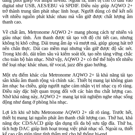
dàng phối ghép với ampli hi-end. Ngoài ra, thiết bị còn có đầu vào
digital như USB, AES/EBU và SPDIF. Điều này giúp AQWO 2+
trở thành trung tâm phát nhạc linh hoạt. Người dùng có thể kết nối
với nhiều nguồn phát khác nhau mà vẫn giữ được chất lượng âm
thanh cao.
Về chất âm, Metronome AQWO 2+ mang phong cách tự nhiên và
giàu nhạc tính. Âm thanh được tái tạo với độ chi tiết cao, nhưng
không bị khô cứng. Dải trung ấm áp và mượt mà, giúp giọng hát trở
nên chân thực. Dải cao mềm mại nhưng vẫn giữ được độ sắc nét.
Trong khi đó, dải trầm sâu và kiểm soát tốt, tạo nền tảng vững chắc
cho toàn bộ bản nhạc. Nhờ vậy, AQWO 2+ có thể thể hiện tốt nhiều
thể loại nhạc khác nhau, từ vocal, jazz đến giao hưởng.
Một ưu điểm khác của Metronome AQWO 2+ là khả năng tái tạo
sân khấu âm thanh rộng và chính xác. Thiết bị mang lại không gian
âm nhạc ba chiều, giúp người nghe cảm nhận vị trí nhạc cụ rõ ràng.
Điều này đặc biệt quan trọng đối với các bản thu chất lượng cao.
Nhờ khả năng này, AQWO 2+ mang lại trải nghiệm nghe nhạc sống
động như đang ở phòng hòa nhạc.
Lợi ích khi sở hữu Metronome AQWO 2+ rất rõ ràng. Trước hết,
thiết bị mang lại nguồn phát âm thanh chất lượng cao. Thứ hai, khả
năng đọc CD/SACD giúp tận dụng tối đa bộ sưu tập đĩa. Thứ ba,
tích hợp DAC giúp linh hoạt trong việc phát nhạc số. Ngoài ra, thiết
kế cao cấp giúp tăng tính thẩm mỹ cho hệ thống hi-end.