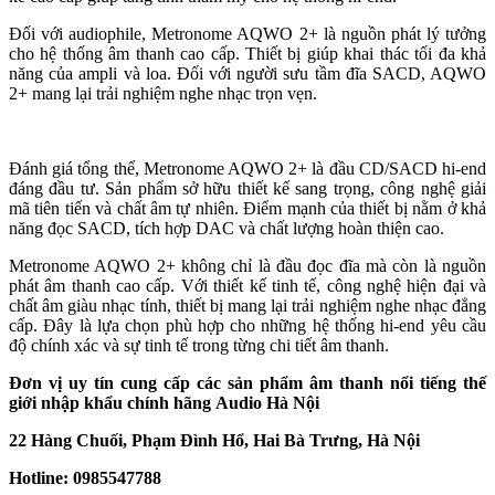
Đối với audiophile, Metronome AQWO 2+ là nguồn phát lý tưởng
cho hệ thống âm thanh cao cấp. Thiết bị giúp khai thác tối đa khả
năng của ampli và loa. Đối với người sưu tầm đĩa SACD, AQWO
2+ mang lại trải nghiệm nghe nhạc trọn vẹn.
Đánh giá tổng thể, Metronome AQWO 2+ là đầu CD/SACD hi-end
đáng đầu tư. Sản phẩm sở hữu thiết kế sang trọng, công nghệ giải
mã tiên tiến và chất âm tự nhiên. Điểm mạnh của thiết bị nằm ở khả
năng đọc SACD, tích hợp DAC và chất lượng hoàn thiện cao.
Metronome AQWO 2+ không chỉ là đầu đọc đĩa mà còn là nguồn
phát âm thanh cao cấp. Với thiết kế tinh tế, công nghệ hiện đại và
chất âm giàu nhạc tính, thiết bị mang lại trải nghiệm nghe nhạc đẳng
cấp. Đây là lựa chọn phù hợp cho những hệ thống hi-end yêu cầu
độ chính xác và sự tinh tế trong từng chi tiết âm thanh.
Đơn vị uy tín cung cấp các sản phẩm âm thanh nổi tiếng thế
giới nhập khẩu chính hãng
Audio Hà Nội
22 Hàng Chuối, Phạm Đình Hổ, Hai Bà Trưng, Hà Nội
Hotline: 0985547788