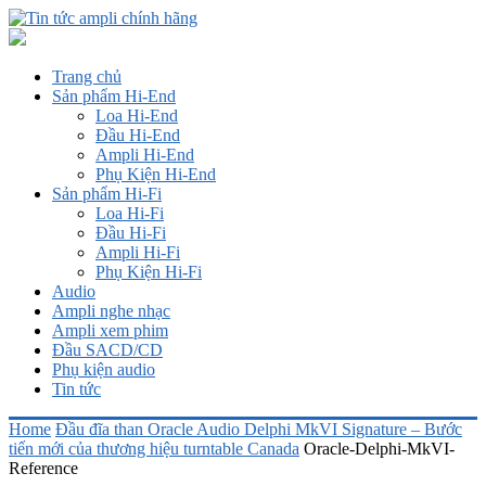
Trang chủ
Sản phẩm Hi-End
Loa Hi-End
Đầu Hi-End
Ampli Hi-End
Phụ Kiện Hi-End
Sản phẩm Hi-Fi
Loa Hi-Fi
Đầu Hi-Fi
Ampli Hi-Fi
Phụ Kiện Hi-Fi
Audio
Ampli nghe nhạc
Ampli xem phim
Đầu SACD/CD
Phụ kiện audio
Tin tức
Home
Đầu đĩa than Oracle Audio Delphi MkVI Signature – Bước
tiến mới của thương hiệu turntable Canada
Oracle-Delphi-MkVI-
Reference