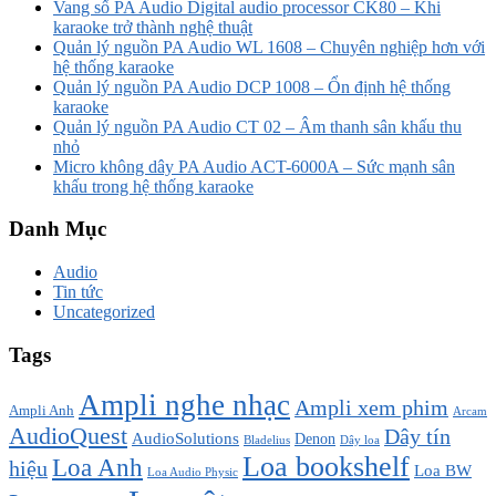
Vang số PA Audio Digital audio processor CK80 – Khi
karaoke trở thành nghệ thuật
Quản lý nguồn PA Audio WL 1608 – Chuyên nghiệp hơn với
hệ thống karaoke
Quản lý nguồn PA Audio DCP 1008 – Ổn định hệ thống
karaoke
Quản lý nguồn PA Audio CT 02 – Âm thanh sân khấu thu
nhỏ
Micro không dây PA Audio ACT-6000A – Sức mạnh sân
khấu trong hệ thống karaoke
Danh Mục
Audio
Tin tức
Uncategorized
Tags
Ampli nghe nhạc
Ampli xem phim
Ampli Anh
Arcam
AudioQuest
Dây tín
AudioSolutions
Denon
Bladelius
Dây loa
Loa bookshelf
Loa Anh
hiệu
Loa BW
Loa Audio Physic