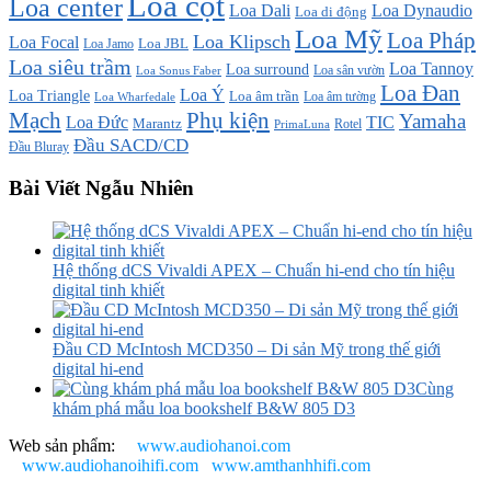
Loa cột
Loa center
Loa Dali
Loa Dynaudio
Loa di động
Loa Mỹ
Loa Pháp
Loa Klipsch
Loa Focal
Loa JBL
Loa Jamo
Loa siêu trầm
Loa Tannoy
Loa surround
Loa sân vườn
Loa Sonus Faber
Loa Đan
Loa Ý
Loa Triangle
Loa âm trần
Loa âm tường
Loa Wharfedale
Mạch
Phụ kiện
Yamaha
TIC
Loa Đức
Marantz
PrimaLuna
Rotel
Đầu SACD/CD
Đầu Bluray
Bài Viết Ngẫu Nhiên
Hệ thống dCS Vivaldi APEX – Chuẩn hi-end cho tín hiệu
digital tinh khiết
Đầu CD McIntosh MCD350 – Di sản Mỹ trong thế giới
digital hi-end
Cùng
khám phá mẫu loa bookshelf B&W 805 D3
Web sản phẩm:
www.audiohanoi.com
www.audiohanoihifi.com
www.amthanhhifi.com