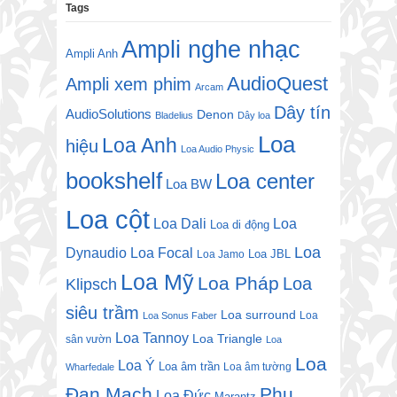
Tags
Ampli nghe nhạc
Ampli Anh
AudioQuest
Ampli xem phim
Arcam
Dây tín
AudioSolutions
Denon
Bladelius
Dây loa
Loa
Loa Anh
hiệu
Loa Audio Physic
bookshelf
Loa center
Loa BW
Loa cột
Loa Dali
Loa
Loa di động
Loa
Dynaudio
Loa Focal
Loa JBL
Loa Jamo
Loa Mỹ
Loa Pháp
Loa
Klipsch
siêu trầm
Loa surround
Loa
Loa Sonus Faber
Loa Tannoy
Loa Triangle
sân vườn
Loa
Loa
Loa Ý
Loa âm trần
Loa âm tường
Wharfedale
Đan Mạch
Phụ
Loa Đức
Marantz