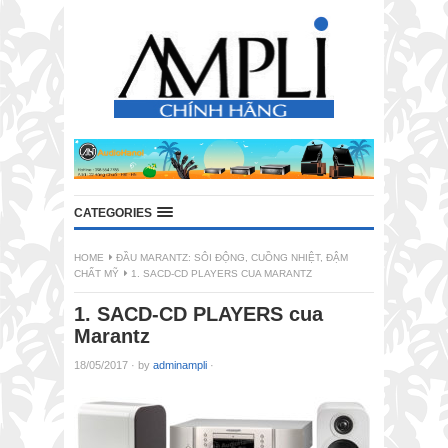
CATEGORIES
HOME
ĐẦU MARANTZ: SÔI ĐỘNG, CUỒNG NHIỆT, ĐẬM
CHẤT MỸ
1. SACD-CD PLAYERS CUA MARANTZ
1. SACD-CD PLAYERS cua
Marantz
18/05/2017
·
by
adminampli
·