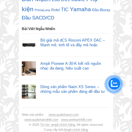
kiện
Yamaha
TIC
Rotel
Đầu Bluray
PrimaLuna
Đầu SACD/CD
Bài Viết Ngẫu Nhiên
Bộ giải mã dCS Rossini APEX DAC –
Mạnh mẽ, tinh tế và đầy mê hoặc
Ampli Pioneer A-30-K kết nối nguồn
nhạc đa dạng, hiệu suất cao
Dòng sản phẩm Naim XS Series –
những mẫu sản phẩm đáng để đầu tư
Web sản phẩm:
www.audiohanoi.com
www.audiohanoihifi.com
www.amthanhhifi.com
© 2026
Tin tức ampli chính hãng
. All rights reserved.
Cung cấp bởi
Ampli chính hãng