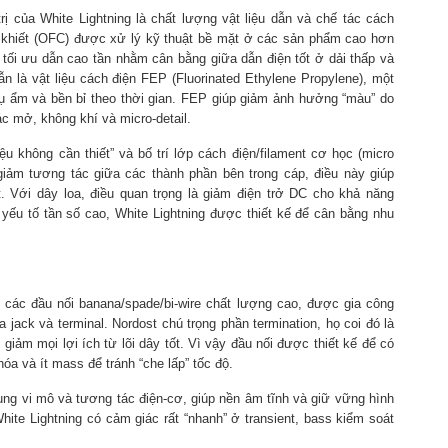
trị của White Lightning là chất lượng vật liệu dẫn và chế tác cách
nh khiết (OFC) được xử lý kỹ thuật bề mặt ở các sản phẩm cao hơn
 tối ưu dẫn cao tần nhằm cân bằng giữa dẫn điện tốt ở dải thấp và
ẫn là vật liệu cách điện FEP (Fluorinated Ethylene Propylene), một
 thụ ẩm và bền bỉ theo thời gian. FEP giúp giảm ảnh hưởng “màu” do
c mở, không khí và micro-detail.
iệu không cần thiết” và bố trí lớp cách điện/filament cơ học (micro
 giảm tương tác giữa các thành phần bên trong cáp, điều này giúp
t. Với dây loa, điều quan trọng là giảm điện trở DC cho khả năng
 yếu tố tần số cao, White Lightning được thiết kế để cân bằng nhu
 các đầu nối banana/spade/bi-wire chất lượng cao, được gia công
 jack và terminal. Nordost chú trọng phần termination, họ coi đó là
 giảm mọi lợi ích từ lõi dây tốt. Vì vậy đầu nối được thiết kế để có
hóa và ít mass để tránh “che lấp” tốc độ.
ung vi mô và tương tác điện-cơ, giúp nền âm tĩnh và giữ vững hình
te Lightning có cảm giác rất “nhanh” ở transient, bass kiểm soát