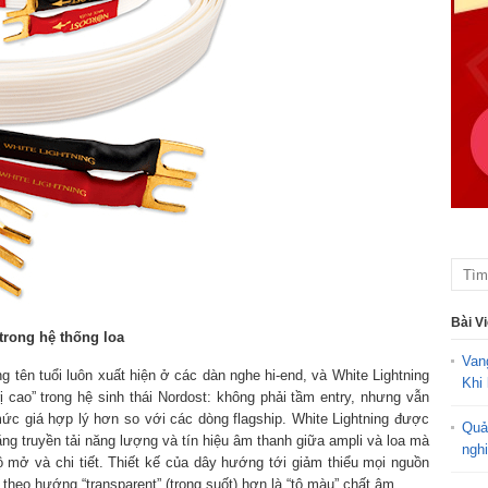
Bài V
trong hệ thống loa
Van
g tên tuổi luôn xuất hiện ở các dàn nghe hi-end, và White Lightning
Khi 
ị cao” trong hệ sinh thái Nordost: không phải tầm entry, nhưng vẫn
ức giá hợp lý hơn so với các dòng flagship. White Lightning được
Quả
ng truyền tải năng lượng và tín hiệu âm thanh giữa ampli và loa mà
ngh
độ mở và chi tiết. Thiết kế của dây hướng tới giảm thiểu mọi nguồn
 theo hướng “transparent” (trong suốt) hơn là “tô màu” chất âm.