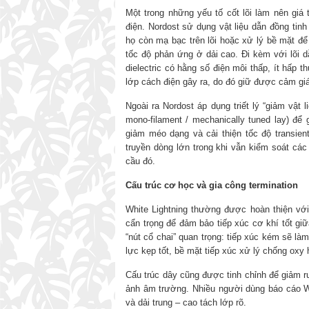
Một trong những yếu tố cốt lõi làm nên giá 
điện. Nordost sử dụng vật liệu dẫn đồng ti
họ còn mạ bạc trên lõi hoặc xử lý bề mặt để
tốc độ phản ứng ở dải cao. Đi kèm với lõi d
dielectric có hằng số điện môi thấp, ít hấp
lớp cách điện gây ra, do đó giữ được cảm giá
Ngoài ra Nordost áp dụng triết lý “giảm vật l
mono-filament / mechanically tuned lay) để
giảm méo dạng và cải thiện tốc độ transien
truyền dòng lớn trong khi vẫn kiểm soát các
cầu đó.
Cấu trúc cơ học và gia công termination
White Lightning thường được hoàn thiện với
cẩn trọng để đảm bảo tiếp xúc cơ khí tốt giữa
“nút cổ chai” quan trọng: tiếp xúc kém sẽ làm
lực kẹp tốt, bề mặt tiếp xúc xử lý chống oxy 
Cấu trúc dây cũng được tinh chỉnh để giảm r
ảnh âm trường. Nhiều người dùng báo cáo Whi
và dải trung – cao tách lớp rõ.