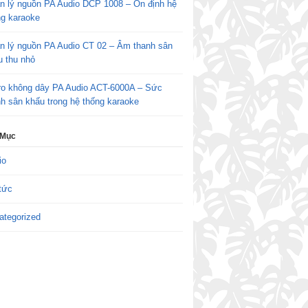
n lý nguồn PA Audio DCP 1008 – Ổn định hệ
ng karaoke
n lý nguồn PA Audio CT 02 – Âm thanh sân
u thu nhỏ
ro không dây PA Audio ACT-6000A – Sức
h sân khấu trong hệ thống karaoke
 Mục
io
tức
ategorized