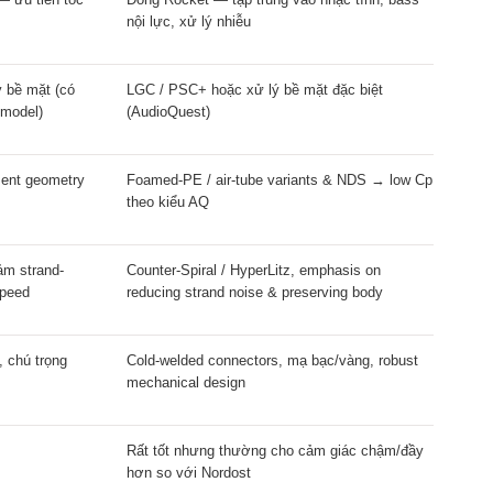
nội lực, xử lý nhiễu
ý bề mặt (có
LGC / PSC+ hoặc xử lý bề mặt đặc biệt
 model)
(AudioQuest)
ment geometry
Foamed-PE / air-tube variants & NDS → low Cp
theo kiểu AQ
ảm strand-
Counter-Spiral / HyperLitz, emphasis on
speed
reducing strand noise & preserving body
, chú trọng
Cold-welded connectors, mạ bạc/vàng, robust
mechanical design
Rất tốt nhưng thường cho cảm giác chậm/đầy
hơn so với Nordost