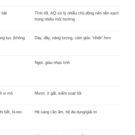
i bật
Tĩnh tốt, AQ xử lý nhiễu chủ động nên nền sạch
trong nhiều môi trường
úng lực (không
Dày, đầy, năng lượng, cảm giác “nhiệt” hơn
Ngọt, giàu nhạc tính
ết vi mô
Mượt, ít gắt, kiểm soát tốt
i tiết, hi-res
Hệ sáng cần ấm, hệ đa dụng/giải trí