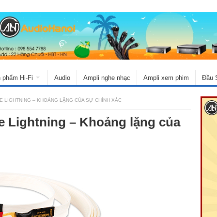
 phẩm Hi-Fi
Audio
Ampli nghe nhạc
Ampli xem phim
Đầu 
E LIGHTNING – KHOẢNG LẶNG CỦA SỰ CHÍNH XÁC
e Lightning – Khoảng lặng của