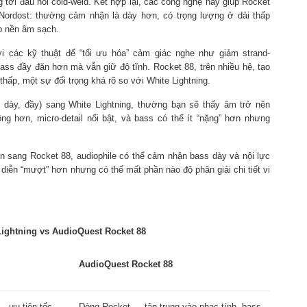
g tới đầu nối cold-weld. Kết hợp lại, các công nghệ này giúp Rocket
Nordost: thường cảm nhận là dày hơn, có trọng lượng ở dải thấp
úp nền âm sạch.
i các kỹ thuật để “tối ưu hóa” cảm giác nghe như giảm strand-
 bass đầy đặn hơn mà vẫn giữ độ tĩnh. Rocket 88, trên nhiều hệ, tạo
hấp, một sự đối trọng khá rõ so với White Lightning.
dày, đầy) sang White Lightning, thường bạn sẽ thấy âm trở nên
g hơn, micro-detail nổi bật, và bass có thể ít “nặng” hơn nhưng
n sang Rocket 88, audiophile có thể cảm nhận bass dày và nội lực
 diễn “mượt” hơn nhưng có thể mất phần nào độ phân giải chi tiết vi
Lightning vs AudioQuest Rocket 88
AudioQuest Rocket 88
— ưu tiên tốc
Dòng Rocket — tập trung vào nhạc tính, bass