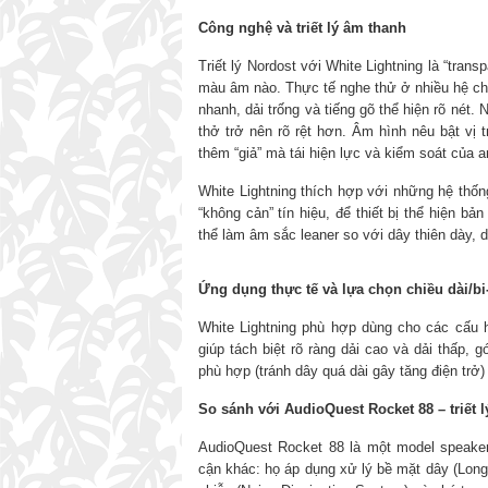
Công nghệ và triết lý âm thanh
Triết lý Nordost với White Lightning là “trans
màu âm nào. Thực tế nghe thử ở nhiều hệ cho 
nhanh, dải trống và tiếng gõ thể hiện rõ nét. 
thở trở nên rõ rệt hơn. Âm hình nêu bật vị
thêm “giả” mà tái hiện lực và kiểm soát của am
White Lightning thích hợp với những hệ thốn
“không cản” tín hiệu, để thiết bị thể hiện bả
thể làm âm sắc leaner so với dây thiên dày, 
Ứng dụng thực tế và lựa chọn chiều dài/bi
White Lightning phù hợp dùng cho các cấu hìn
giúp tách biệt rõ ràng dải cao và dải thấp, 
phù hợp (tránh dây quá dài gây tăng điện trở)
So
sánh
với
AudioQuest Rocket 88
–
triết 
AudioQuest Rocket 88 là một model speaker 
cận khác: họ áp dụng xử lý bề mặt dây (Long