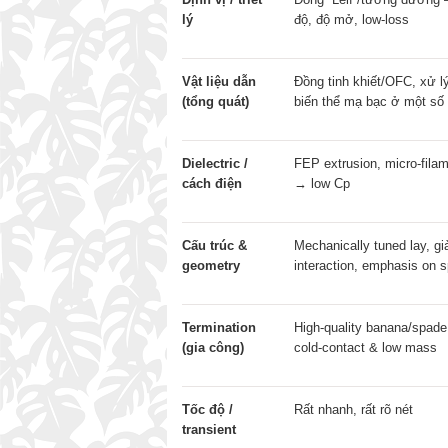
lý
độ, độ mở, low-loss
Vật liệu dẫn
Đồng tinh khiết/OFC, xử l
(tổng quát)
biến thể mạ bạc ở một số
Dielectric /
FEP extrusion, micro-fila
cách điện
→ low Cp
Cấu trúc &
Mechanically tuned lay, gi
geometry
interaction, emphasis on 
Termination
High-quality banana/spade
(gia công)
cold-contact & low mass
Tốc độ /
Rất nhanh, rất rõ nét
transient