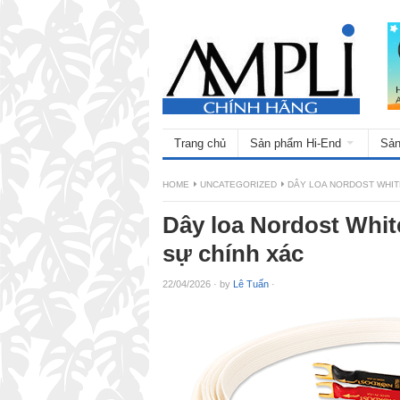
Trang chủ
Sản phẩm Hi-End
Sản
HOME
UNCATEGORIZED
DÂY LOA NORDOST WHIT
Dây loa Nordost Whit
sự chính xác
22/04/2026
·
by
Lê Tuấn
·