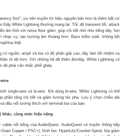
parency first”, ưu tiên truyền tín hiệu nguyên bản hơn là thêm bất cứ
thấy White Lightning thường mang lại: Tốc độ transient tốt, attack
Nền âm tĩnh với noise floor giảm, giúp chi tiết nhỏ như tiếng dây, hơi
 trí nhạc cụ, tạo trường âm thoáng hơn. Bass kiểm soát không bồi
pli/loa thật.
g có nguồn, ampli và loa có độ phân giải cao, dây làm tốt nhiệm vụ
n thân rõ rệt hơn. Với những hệ đã thiên ấm/dày, White Lightning có
do đó phải cân nhắc phối ghép.
-wire
h single-wire và bi-wire. Khi dùng bi-wire, White Lightning có thể
góp phần tăng chi tiết và giảm tương tác pha. Lưu ý chọn chiều dài
 và đầu nối tương thích với terminal loa của bạn.
lý khác, cùng mức hiệu năng
cable nổi tiếng của AudioQuest. AudioQuest có truyền thống tiếp
-Grain Copper / PSC+), hình học HyperLitz/Counter-Spiral, lớp giảm