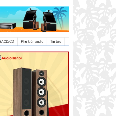
SACD/CD
Phụ kiện audio
Tin tức