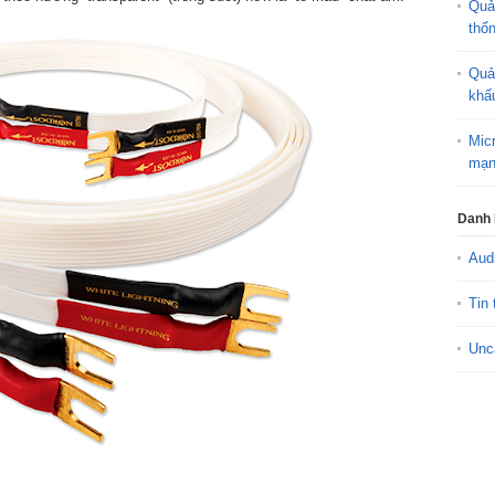
Quả
thố
Quả
khấ
Mic
mạn
Danh
Aud
Tin 
Unc