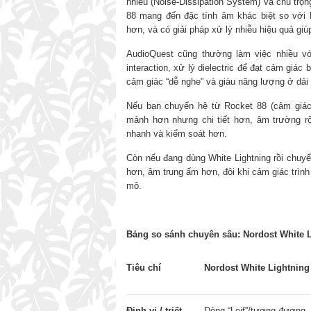
nhiễu (Noise-Dissipation System) và chú trọn
88 mang đến đặc tính âm khác biệt so với 
hơn, và có giải pháp xử lý nhiễu hiệu quả gi
AudioQuest cũng thường làm việc nhiều vớ
interaction, xử lý dielectric để đạt cảm giác
cảm giác “dễ nghe” và giàu năng lượng ở dải t
Nếu bạn chuyển hệ từ Rocket 88 (cảm giác 
mảnh hơn nhưng chi tiết hơn, âm trường rộn
nhanh và kiểm soát hơn.
Còn nếu đang dùng White Lightning rồi chuyể
hơn, âm trung ấm hơn, đôi khi cảm giác trình
mô.
Bảng so sánh chuyên sâu: Nordost White 
Tiêu chí
Nordost White Lightning
Định vị / triết
Dòng “Leif”/tương đương 