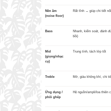
Nền âm
Rất tĩnh → giúp chi tiết nổ
(noise floor)
Bass
Nhanh, kiểm soát, đánh đ
bồi)
Mid
Trung tính, tách lớp tốt
(giọng/nhạc
cụ)
Treble
Mở, giàu không khí, chi ti
Ứng dụng /
Hệ nguồn/ampli/loa thiên ch
phối ghép