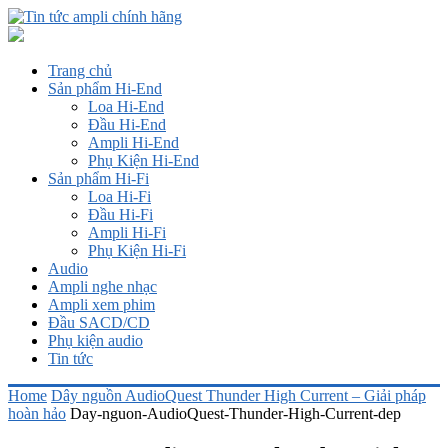
Trang chủ
Sản phẩm Hi-End
Loa Hi-End
Đầu Hi-End
Ampli Hi-End
Phụ Kiện Hi-End
Sản phẩm Hi-Fi
Loa Hi-Fi
Đầu Hi-Fi
Ampli Hi-Fi
Phụ Kiện Hi-Fi
Audio
Ampli nghe nhạc
Ampli xem phim
Đầu SACD/CD
Phụ kiện audio
Tin tức
Home
Dây nguồn AudioQuest Thunder High Current – Giải pháp
hoàn hảo
Day-nguon-AudioQuest-Thunder-High-Current-dep