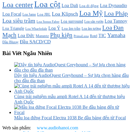
Loa cột
Loa center
Loa Dali
Loa Dynaudio
Loa di động
Loa Mỹ
Loa Pháp
Loa Klipsch
Loa Focal
Loa JBL
Loa Jamo
Loa siêu trầm
Loa Tannoy
Loa surround
Loa sân vườn
Loa Sonus Faber
Loa Đan
Loa Ý
Loa Triangle
Loa âm trần
Loa âm tường
Loa Wharfedale
Mạch
Phụ kiện
Yamaha
TIC
Loa Đức
Marantz
PrimaLuna
Rotel
Đầu SACD/CD
Đầu Bluray
Bài Viết Ngẫu Nhiên
Dây tín hiệu AudioQuest Greyhound – Sự lựa chọn hàng đầu
cho đầu đĩa than
Cùng trải nghiệm mẫu ampli Rotel A 14 đến từ thương hiệu
Anh Quốc
Mẫu loa đứng Focal Electra 1038 Be đầu bảng đến từ Focal
Web sản phẩm:
www.audiohanoi.com