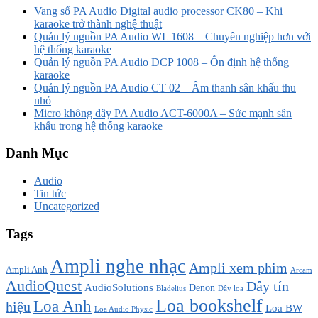
Vang số PA Audio Digital audio processor CK80 – Khi
karaoke trở thành nghệ thuật
Quản lý nguồn PA Audio WL 1608 – Chuyên nghiệp hơn với
hệ thống karaoke
Quản lý nguồn PA Audio DCP 1008 – Ổn định hệ thống
karaoke
Quản lý nguồn PA Audio CT 02 – Âm thanh sân khấu thu
nhỏ
Micro không dây PA Audio ACT-6000A – Sức mạnh sân
khấu trong hệ thống karaoke
Danh Mục
Audio
Tin tức
Uncategorized
Tags
Ampli nghe nhạc
Ampli xem phim
Ampli Anh
Arcam
AudioQuest
Dây tín
AudioSolutions
Denon
Bladelius
Dây loa
Loa bookshelf
Loa Anh
hiệu
Loa BW
Loa Audio Physic