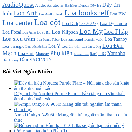
AudioQuest
Dây tín
AudioSolutions
Denon
Bladelius
Dây loa
Loa bookshelf
Loa Anh
hiệu
Loa BW
Loa Audio Physic
Loa cột
Loa center
Loa Dali
Loa Dynaudio
Loa di động
Loa Mỹ
Loa Pháp
Loa Klipsch
Loa Focal
Loa JBL
Loa Jamo
Loa siêu trầm
Loa Tannoy
Loa surround
Loa sân vườn
Loa Sonus Faber
Loa Đan
Loa Ý
Loa Triangle
Loa âm trần
Loa âm tường
Loa Wharfedale
Mạch
Phụ kiện
Yamaha
TIC
Loa Đức
Marantz
PrimaLuna
Rotel
Đầu SACD/CD
Đầu Bluray
Bài Viết Ngẫu Nhiên
Dây tín hiệu Nordost Purple Flare – Nền tảng cho sân khấu
âm thanh chuẩn xác
Ampli Onkyo A-9050: Mang đến trải nghiệm âm thanh chân
thực