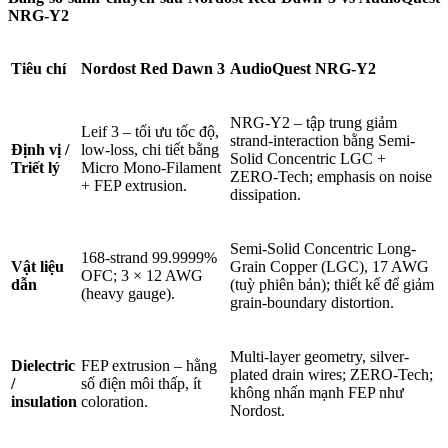
NRG-Y2
Tiêu chí
Nordost Red Dawn 3
AudioQuest NRG-Y2
NRG-Y2 – tập trung giảm
Leif 3 – tối ưu tốc độ,
strand-interaction bằng Semi-
Định vị /
low-loss, chi tiết bằng
Solid Concentric LGC +
Triết lý
Micro Mono-Filament
ZERO-Tech; emphasis on noise
+ FEP extrusion.
dissipation.
Semi-Solid Concentric Long-
168-strand 99.9999%
Vật liệu
Grain Copper (LGC), 17 AWG
OFC; 3 × 12 AWG
dẫn
(tuỳ phiên bản); thiết kế để giảm
(heavy gauge).
grain-boundary distortion.
Multi-layer geometry, silver-
Dielectric
FEP extrusion – hằng
plated drain wires; ZERO-Tech;
/
số điện môi thấp, ít
không nhấn mạnh FEP như
insulation
coloration.
Nordost.