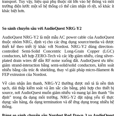
transport. Tuy vậy, hiệu quả phụ thuộc rất lớn vào hệ thống và môi
trường điện lưới: một số hệ thống có thể cảm nhận rõ rệt, số khác ít
khác biệt hơn.
So
sánh chuyên sâu với
AudioQuest NRG-Y2
AudioQuest NRG-Y2 là một mẫu AC power cable của AudioQuest
thuộc nhóm NRG, định vị cho các ứng dụng source/media và được
thiết kế theo triết lý khác với Nordost. NRG-Y2 dùng direction-
controlled Semi-Solid Concentric Long-Grain Copper (LGC)
conductors, kết hợp ZERO-Tech và các lớp giảm nhiễu, cùng silver-
plated drain wires để dẫn RF noise xuống đất. AudioQuest ưu tiên:
giảm strand-interaction bằng semi-solid/solid conductors, kiểm soát
nhiễu bằng cấu trúc & shielding, thay vì giải pháp micro-filament &
FEP extrusion của Nordost.
Về cảm nhận âm thanh, NRG-Y2 thường được mô tả là nền tĩnh
sạch, dải thấp kiểm soát và âm sắc cân bằng, phù hợp cho thiết bị
source, nơi AudioQuest muốn giảm nhiễu và mang lại âm thanh “ổn
định” trong đa dạng môi trường. NRG-Y2 đặt nặng yếu tố thực
dụng: sẵn hàng, đa dạng termination và dễ ứng dụng trong nhiều hệ
thống.
Bảng so sánh chuyên sâu Nordost Red Dawn 3 vs AudioQuest