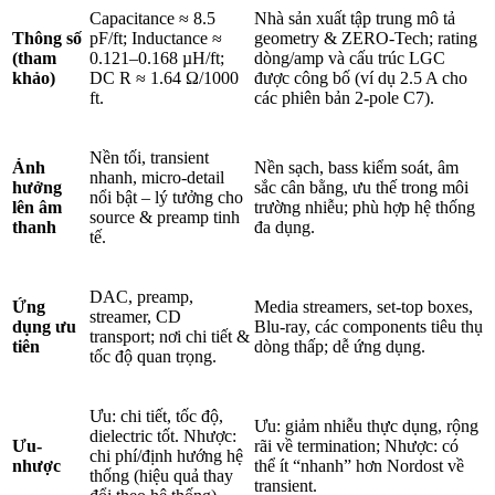
Capacitance ≈ 8.5
Nhà sản xuất tập trung mô tả
Thông số
pF/ft; Inductance ≈
geometry & ZERO-Tech; rating
(tham
0.121–0.168 µH/ft;
dòng/amp và cấu trúc LGC
khảo)
DC R ≈ 1.64 Ω/1000
được công bố (ví dụ 2.5 A cho
ft.
các phiên bản 2-pole C7).
Nền tối, transient
Ảnh
Nền sạch, bass kiểm soát, âm
nhanh, micro-detail
hưởng
sắc cân bằng, ưu thế trong môi
nổi bật – lý tưởng cho
lên âm
trường nhiễu; phù hợp hệ thống
source & preamp tinh
thanh
đa dụng.
tế.
DAC, preamp,
Ứng
Media streamers, set-top boxes,
streamer, CD
dụng ưu
Blu-ray, các components tiêu thụ
transport; nơi chi tiết &
tiên
dòng thấp; dễ ứng dụng.
tốc độ quan trọng.
Ưu: chi tiết, tốc độ,
Ưu: giảm nhiễu thực dụng, rộng
dielectric tốt. Nhược:
Ưu-
rãi về termination; Nhược: có
chi phí/định hướng hệ
nhược
thể ít “nhanh” hơn Nordost về
thống (hiệu quả thay
transient.