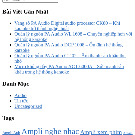
Bài Viết Gần Nhất
Vang số PA Audio Digital audio processor CK80 – Khi
karaoke trở thành nghệ thuật
Quản lý nguồn PA Audio WL 1608 – Chuyên nghiệp hơn với
hệ thống karaoke
Quản lý nguồn PA Audio DCP 1008 – Ổn định hệ thống
karaoke
Quản lý nguồn PA Audio CT 02 – Âm thanh sân khấu thu
nhỏ
Micro không dây PA Audio ACT-6000A – Sức mạnh sân
khấu trong hệ thống karaoke
Danh Mục
Audio
Tin tức
Uncategorized
Tags
Ampli nghe nhạc
Ampli xem phim
Ampli Anh
Arcam