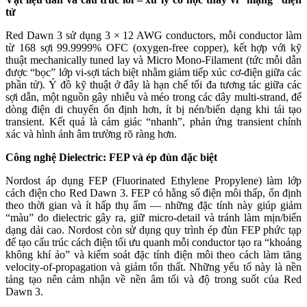
tử
Red Dawn 3 sử dụng 3 × 12 AWG conductors, mỗi conductor làm
từ 168 sợi 99.9999% OFC (oxygen-free copper), kết hợp với kỹ
thuật mechanically tuned lay và Micro Mono-Filament (tức mỗi dẫn
được “bọc” lớp vi-sợi tách biệt nhằm giảm tiếp xúc cơ-điện giữa các
phần tử). Ý đồ kỹ thuật ở đây là hạn chế tối đa tương tác giữa các
sợi dẫn, một nguồn gây nhiễu và méo trong các dây multi-strand, để
dòng điện di chuyển ổn định hơn, ít bị nén/biến dạng khi tái tạo
transient. Kết quả là cảm giác “nhanh”, phản ứng transient chính
xác và hình ảnh âm trường rõ ràng hơn.
Công
nghệ
Dielectric: FEP và ép đùn đặc biệt
Nordost áp dụng FEP (Fluorinated Ethylene Propylene) làm lớp
cách điện cho Red Dawn 3. FEP có hằng số điện môi thấp, ổn định
theo thời gian và ít hấp thụ ẩm — những đặc tính này giúp giảm
“màu” do dielectric gây ra, giữ micro-detail và tránh làm mịn/biến
dạng dải cao. Nordost còn sử dụng quy trình ép đùn FEP phức tạp
để tạo cấu trúc cách điện tối ưu quanh mỗi conductor tạo ra “khoảng
không khí ảo” và kiểm soát đặc tính điện môi theo cách làm tăng
velocity-of-propagation và giảm tổn thất. Những yếu tố này là nền
tảng tạo nên cảm nhận về nền âm tối và độ trong suốt của Red
Dawn 3.