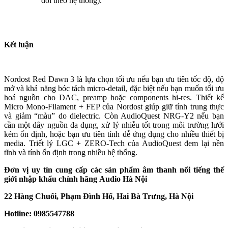
đổi theo hệ thống).
Kết luận
Nordost Red Dawn 3 là lựa chọn tối ưu nếu bạn ưu tiên tốc độ, độ
mở và khả năng bóc tách micro-detail, đặc biệt nếu bạn muốn tối ưu
hoá nguồn cho DAC, preamp hoặc components hi-res. Thiết kế
Micro Mono-Filament + FEP của Nordost giúp giữ tính trung thực
và giảm “màu” do dielectric. Còn AudioQuest NRG-Y2 nếu bạn
cần một dây nguồn đa dụng, xử lý nhiễu tốt trong môi trường lưới
kém ổn định, hoặc bạn ưu tiên tính dễ ứng dụng cho nhiều thiết bị
media. Triết lý LGC + ZERO-Tech của AudioQuest đem lại nền
tĩnh và tính ổn định trong nhiều hệ thống.
Đơn vị uy tín cung cấp các sản phẩm âm thanh nổi tiếng thế
giới nhập khẩu chính hãng
Audio Hà Nội
22 Hàng Chuối, Phạm Đình Hổ, Hai Bà Trưng, Hà Nội
Hotline: 0985547788