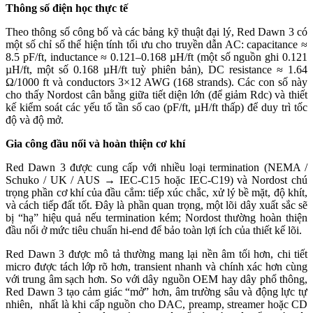
Thông số điện học thực tế
Theo thông số công bố và các bảng kỹ thuật đại lý, Red Dawn 3 có
một số chỉ số thể hiện tính tối ưu cho truyền dẫn AC: capacitance ≈
8.5 pF/ft, inductance ≈ 0.121–0.168 µH/ft (một số nguồn ghi 0.121
µH/ft, một số 0.168 µH/ft tuỳ phiên bản), DC resistance ≈ 1.64
Ω/1000 ft và conductors 3×12 AWG (168 strands). Các con số này
cho thấy Nordost cân bằng giữa tiết diện lớn (để giảm Rdc) và thiết
kế kiểm soát các yếu tố tần số cao (pF/ft, µH/ft thấp) để duy trì tốc
độ và độ mở.
Gia công đầu nối và hoàn thiện cơ khí
Red Dawn 3 được cung cấp với nhiều loại termination (NEMA /
Schuko / UK / AUS → IEC-C15 hoặc IEC-C19) và Nordost chú
trọng phần cơ khí của đầu cắm: tiếp xúc chắc, xử lý bề mặt, độ khít,
và cách tiếp đất tốt. Đây là phần quan trọng, một lõi dây xuất sắc sẽ
bị “hạ” hiệu quả nếu termination kém; Nordost thường hoàn thiện
đầu nối ở mức tiêu chuẩn hi-end để bảo toàn lợi ích của thiết kế lõi.
Red Dawn 3 được mô tả thường mang lại nền âm tối hơn, chi tiết
micro được tách lớp rõ hơn, transient nhanh và chính xác hơn cùng
với trung âm sạch hơn. So với dây nguồn OEM hay dây phổ thông,
Red Dawn 3 tạo cảm giác “mở” hơn, âm trường sâu và động lực tự
nhiên, nhất là khi cấp nguồn cho DAC, preamp, streamer hoặc CD