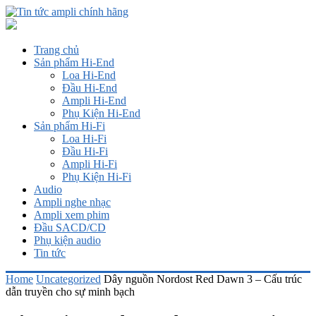
Trang chủ
Sản phẩm Hi-End
Loa Hi-End
Đầu Hi-End
Ampli Hi-End
Phụ Kiện Hi-End
Sản phẩm Hi-Fi
Loa Hi-Fi
Đầu Hi-Fi
Ampli Hi-Fi
Phụ Kiện Hi-Fi
Audio
Ampli nghe nhạc
Ampli xem phim
Đầu SACD/CD
Phụ kiện audio
Tin tức
Home
Uncategorized
Dây nguồn Nordost Red Dawn 3 – Cấu trúc
dẫn truyền cho sự minh bạch