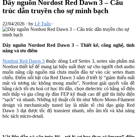
Dây nguồn Nordost Red Dawn 3 – Cấu
trúc dẫn truyền cho sự minh bạch
22/04/2026
·
by
Lê Tuấn
·
Dây nguồn Nordost Red Dawn 3
–
Thiết kế, công nghệ, tính
năng và ưu điểm
Nordost Red Dawn 3
thuộc dòng Leif Series 3, series sản phẩm mà
Nordost thiết kế để mang lại hiệu suất thực sự cho người chơi audio
muốn nâng cấp nguồn mà chưa muốn đầu tư vào các series tham
chiếu. Điểm nổi bật của Red Dawn 3 nằm ở triết lý “giảm thiểu mất
mát và tương tác không mong muốn”, Nordost giải quyết vấn đề
bằng cách tối ưu hoá cơ học lõi dẫn, chọn dielectric có hằng số điện
môi thấp và gia công ép đùn FEP kỹ thuật cao để giữ tín hiệu điện
“sạch” và nhanh. Những kỹ thuật cốt lõi như Micro Mono-Filament
design và mechanically tuned lay là nhân tố chủ đạo giúp Red
Dawn 3 đạt được tốc độ transient nhanh, nền âm tối và khả năng
bóc tách micro-detail.
Vật liệu dẫn và cấu trúc lõi
–
xử lý cơ học thay vì “mạng” điện