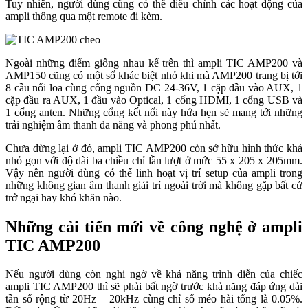
Tuy nhiên, người dùng cũng có thể điều chỉnh các hoạt động của
ampli thông qua một remote đi kèm.
Ngoài những điểm giống nhau kể trên thì ampli TIC AMP200 và
AMP150 cũng có một số khác biệt nhỏ khi mà AMP200 trang bị tới
8 cầu nối loa cùng cổng nguồn DC 24-36V, 1 cặp đầu vào AUX, 1
cặp đầu ra AUX, 1 đầu vào Optical, 1 cổng HDMI, 1 cổng USB và
1 cổng anten. Những cổng kết nối này hứa hẹn sẽ mang tới những
trải nghiệm âm thanh đa năng và phong phú nhất.
Chưa dừng lại ở đó, ampli TIC AMP200 còn sở hữu hình thức khá
nhỏ gọn với độ dài ba chiều chỉ lần lượt ở mức 55 x 205 x 205mm.
Vậy nên người dùng có thể linh hoạt vị trí setup của ampli trong
những không gian âm thanh giải trí ngoài trời mà không gặp bất cứ
trở ngại hay khó khăn nào.
Những cải tiến mới về công nghệ ở ampli
TIC AMP200
Nếu người dùng còn nghi ngờ về khả năng trình diễn của chiếc
ampli TIC AMP200 thì sẽ phải bất ngờ trước khả năng đáp ứng dải
tần số rộng từ 20Hz – 20kHz cùng chỉ số méo hài tổng là 0.05%.