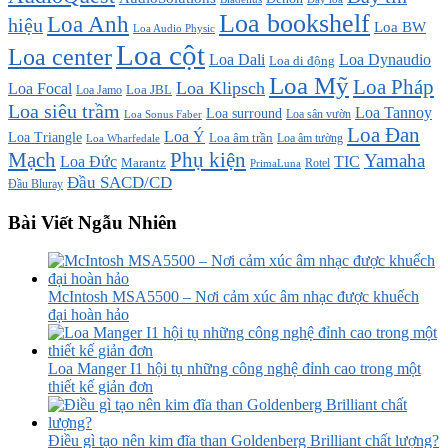
Loa bookshelf
Loa Anh
hiệu
Loa BW
Loa Audio Physic
Loa cột
Loa center
Loa Dali
Loa Dynaudio
Loa di động
Loa Mỹ
Loa Pháp
Loa Klipsch
Loa Focal
Loa JBL
Loa Jamo
Loa siêu trầm
Loa Tannoy
Loa surround
Loa sân vườn
Loa Sonus Faber
Loa Đan
Loa Ý
Loa Triangle
Loa âm trần
Loa âm tường
Loa Wharfedale
Mạch
Phụ kiện
Yamaha
TIC
Loa Đức
Marantz
PrimaLuna
Rotel
Đầu SACD/CD
Đầu Bluray
Bài Viết Ngẫu Nhiên
McIntosh MSA5500 – Nơi cảm xúc âm nhạc được khuếch
đại hoàn hảo
Loa Manger I1 hội tụ những công nghệ đỉnh cao trong một
thiết kế giản đơn
Điều gì tạo nên kim đĩa than Goldenberg Brilliant chất lượng?