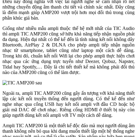
Điều này đồng nghĩa với việc tai người nghe sẽ cảm nhận rõ nét
những chuyển động âm thanh chi tiết và chính xác nhất. Đây cũng
là điểm mạnh giúp AMP200 vượt trội hơn mọi đối thủ trong cùng
phân khúc giá bán.
Giống như nhiều mẫu ampli thuộc thế hệ mới nhất của TIC Audio
thì ampli TIC AMP200 cũng sở hữu khả năng tiếp nhận nguồn phát
đa dạng. Hiện đại nhất có thể kể đến là tính năng kết nối không dây
Bluetooth, AirPlay 2 & DLNA cho phép ampli tiếp nhận nguồn
nhạc từ smartphone, tablet cũng như laptop một cách dễ dàng.
Trong khi đó, chuẩn kết nối Wifi lại cho phép ampli thực hiện chơi
nhạc qua các ứng dụng trực tuyến như Deezer, Qobuz, Napster,
Tidal hay Spotify,… Đây là chi tiết thiết kế mà không phải đối thủ
nào của AMP200 cũng có thể làm được.
Ngoài ra, ampli TIC AMP200 cũng gây ấn tượng với khả năng thiết
lập các kết nối truyền thống đến người dùng. Có thể kể đến như
nghe nhạc qua cổng USB hay kết nối ampli với đầu CD hoặc bộ
giải mã DAC để chơi nhạc. Riêng cổng HDMI ở thiết bị này còn
giúp người dùng kết nối ampli với TV một cách dễ dàng.
Ampli TIC AMP200 là một thiết kế độc đáo mà mọi người dùng âm
thanh không nên bỏ qua khi đang muốn thiết lập một hệ thống nghe
nhạc ngoài trời, mà cụ thể là sân vườn. Sản phẩm này hứa hẹn mang