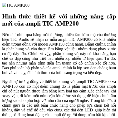
Hình thức thiết kế với những nâng cấp
mới của ampli TIC AMP200
Nếu chỉ nhìn qua bằng mắt thường, nhiều fan hâm mộ của thương
hiệu TIC Audio sẽ nhận ra mẫu ampli TIC AMP200 có khá nhiều
điểm tương đồng với model AMP150 cùng hãng. Bằng chứng chính
là phần hung vỏ vẫn được làm bằng vật liệu nhôm dạng phay xước
có độ dày lớn. Chính vì vậy, phần khung vỏ này có khả năng hạn
chế va đập cũng như triệt tiêu nhiễu xạ, nhiễu từ hiệu quả. Từ đó,
tạo nên những màn trình diễn âm thanh có độ chính xác tốt hơn.
Bao phủ toàn bộ phần vỏ của ampli chính là lớp sơn đen chống bám
bui và vân tay, để hình thức của luôn sang trọng và bền đẹp.
Ngoài sự tương đồng về thiết kế khung vỏ, ampli TIC AMP200 và
AMP150 còn có một điểm chung đó là phần mặt trước của ampli
chỉ có nút nguồn được làm bằng kim loại tạo cảm giác chắc tay khi
xoay vặn, đi kèm một núm vặn lớn được sử dụng để hiệu chỉnh âm
lượng sao cho phù hợp với nhu cầu của người nghe. Trong khi đó, ở
chính giữa là các nút bấm chức năng cho phép lựa chọn kết nối
không dây và chế độ đầu vào cùng các dải đèn LED giúp hiển thị
thông số đang hoạt động của ampli để người dùng nắm bắt kịp thời.