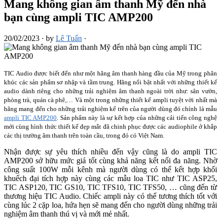
Mang không gian âm thanh Mỹ đến nhà
bạn cùng ampli TIC AMP200
20/02/2023
·
by
Lê Tuấn
·
TIC Audio được biết đến như một hãng âm thanh hàng đầu của Mỹ trong phân
khúc các sản phẩm sơ nhập và tầm trung. Hãng nổi bật nhất với những thiết kế
audio dành riêng cho những trải nghiệm âm thanh ngoài trời như: sân vườn,
phòng trà, quán cà phê,… Và một trong những thiết kế ampli tuyệt vời nhất mà
hãng mang đến cho những trải nghiệm kể trên của người dùng đó chính là mẫu
ampli TIC AMP200
. Sản phẩm này là sự kết hợp của những cải tiến công nghệ
mới cùng hình thức thiết kế đẹp mắt đã chinh phục được các audiophile ở khắp
các thị trường âm thanh trên toàn cầu, trong đó có Việt Nam.
Nhận được sự yêu thích nhiều đến vậy cũng là do ampli TIC
AMP200 sở hữu mức giá tốt cùng khả năng kết nối đa năng. Nhờ
công suất 100W mỗi kênh mà người dùng có thể kết hợp khối
khuếch đại tích hợp này cùng các mẫu loa TIC như TIC ASP25,
TIC ASP120, TIC GS10, TIC TFS10, TIC TFS50, … cũng đến từ
thương hiệu TIC Audio. Chiếc ampli này có thể tương thích tốt với
cùng lúc 2 cặp loa, hứa hẹn sẽ mang đến cho người dùng những trải
nghiệm âm thanh thú vị và mới mẻ nhất.