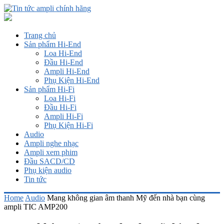
Trang chủ
Sản phẩm Hi-End
Loa Hi-End
Đầu Hi-End
Ampli Hi-End
Phụ Kiện Hi-End
Sản phẩm Hi-Fi
Loa Hi-Fi
Đầu Hi-Fi
Ampli Hi-Fi
Phụ Kiện Hi-Fi
Audio
Ampli nghe nhạc
Ampli xem phim
Đầu SACD/CD
Phụ kiện audio
Tin tức
Home
Audio
Mang không gian âm thanh Mỹ đến nhà bạn cùng
ampli TIC AMP200