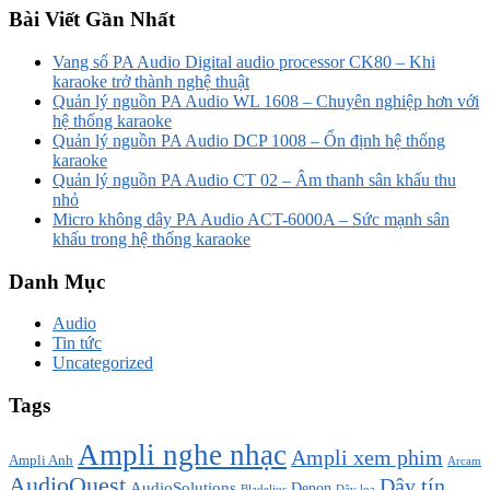
Bài Viết Gần Nhất
Vang số PA Audio Digital audio processor CK80 – Khi
karaoke trở thành nghệ thuật
Quản lý nguồn PA Audio WL 1608 – Chuyên nghiệp hơn với
hệ thống karaoke
Quản lý nguồn PA Audio DCP 1008 – Ổn định hệ thống
karaoke
Quản lý nguồn PA Audio CT 02 – Âm thanh sân khấu thu
nhỏ
Micro không dây PA Audio ACT-6000A – Sức mạnh sân
khấu trong hệ thống karaoke
Danh Mục
Audio
Tin tức
Uncategorized
Tags
Ampli nghe nhạc
Ampli xem phim
Ampli Anh
Arcam
AudioQuest
Dây tín
AudioSolutions
Denon
Bladelius
Dây loa