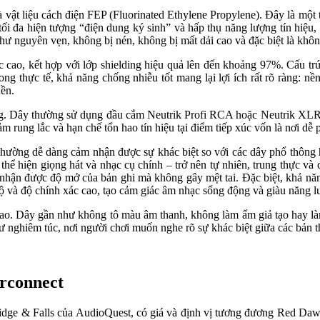
vật liệu cách điện FEP (Fluorinated Ethylene Propylene). Đây là một t
i đa hiện tượng “điện dung ký sinh” và hấp thụ năng lượng tín hiệu
hư nguyên vẹn, không bị nén, không bị mất dải cao và đặc biệt là khôn
xác cao, kết hợp với lớp shielding hiệu quả lên đến khoảng 97%. Cấu t
Trong thực tế, khả năng chống nhiễu tốt mang lại lợi ích rất rõ ràng: 
nền.
g. Dây thường sử dụng đầu cắm Neutrik Profi RCA hoặc Neutrik XLR, 
iảm rung lắc và hạn chế tổn hao tín hiệu tại điểm tiếp xúc vốn là nơi d
ường dễ dàng cảm nhận được sự khác biệt so với các dây phổ thông ho
i thể hiện giọng hát và nhạc cụ chính – trở nên tự nhiên, trung thực v
hận được độ mở của bản ghi mà không gây mệt tai. Đặc biệt, khả năng
độ và độ chính xác cao, tạo cảm giác âm nhạc sống động và giàu năng l
cao. Dây gần như không tô màu âm thanh, không làm ấm giả tạo hay là
nghiêm túc, nơi người chơi muốn nghe rõ sự khác biệt giữa các bản thu
erconnect
ge & Falls của AudioQuest, có giá và định vị tương đương Red Dawn