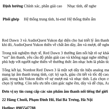
Định hướng
Chính xác, phân giải cao
Nhạc tính, dễ nghe
Phối ghép
Hệ thống trung tính, hi-end
Hệ thống thiên ấm
Red Dawn 3 và AudioQuest Yukon đại diện cho hai triết lý âm thanh k
khi đó, AudioQuest Yukon thiên về chất âm dày, ấm và mượt, dễ nghe
Trong trải nghiệm thực tế, Red Dawn 3 thường làm nổi bật rõ sự khác 
“soi” âm thanh, yêu cầu độ phân giải cao và không ngại nghe những 
phù hợp với người nghe thiên về thưởng thức âm nhạc hơn là phân tíc
Tổng kết lại, Nordost Red Dawn 3 là một sợi dây tín hiệu analog man
mang lại âm thanh trung tính, cực kỳ sạch, giàu chi tiết và tốc độ c
giải, trong khi Yukon thiên về sự mượt mà và nhạc tính. Lựa chọn 
chọn lý tưởng. Còn nếu ưu tiên cảm giác nghe êm, dày và dễ chịu, 
Đơn vị uy tín cung cấp các sản phẩm âm thanh nổi tiếng thế giớ
22 Hàng Chuối, Phạm Đình Hổ, Hai Bà Trưng, Hà Nội
Hotline: 0985547788