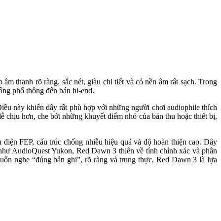
m thanh rõ ràng, sắc nét, giàu chi tiết và có nền âm rất sạch. Trong
hống phổ thông đến bán hi-end.
 Điều này khiến dây rất phù hợp với những người chơi audiophile thích
 chịu hơn, che bớt những khuyết điểm nhỏ của bản thu hoặc thiết bị,
ch điện FEP, cấu trúc chống nhiễu hiệu quả và độ hoàn thiện cao. Dây
 thủ như AudioQuest Yukon, Red Dawn 3 thiên về tính chính xác và phân
muốn nghe “đúng bản ghi”, rõ ràng và trung thực, Red Dawn 3 là lựa