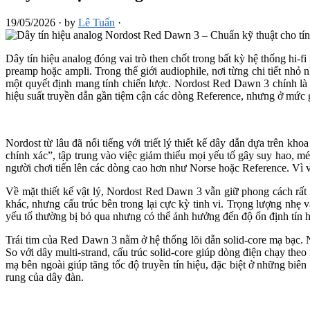
19/05/2026
·
by
Lê Tuấn
·
Dây tín hiệu analog đóng vai trò then chốt trong bất kỳ hệ thống hi-
preamp hoặc ampli. Trong thế giới audiophile, nơi từng chi tiết nhỏ 
một quyết định mang tính chiến lược. Nordost Red Dawn 3 chính là m
hiệu suất truyền dẫn gần tiệm cận các dòng Reference, nhưng ở mức gi
Nordost từ lâu đã nổi tiếng với triết lý thiết kế dây dẫn dựa trên k
chính xác”, tập trung vào việc giảm thiểu mọi yếu tố gây suy hao, m
người chơi tiến lên các dòng cao hơn như Norse hoặc Reference. Vì 
Về mặt thiết kế vật lý, Nordost Red Dawn 3 vẫn giữ phong cách rấ
khác, nhưng cấu trúc bên trong lại cực kỳ tinh vi. Trọng lượng nhẹ v
yếu tố thường bị bỏ qua nhưng có thể ảnh hưởng đến độ ổn định tín h
Trái tim của Red Dawn 3 nằm ở hệ thống lõi dẫn solid-core mạ bạc. 
So với dây multi-strand, cấu trúc solid-core giúp dòng điện chạy the
mạ bên ngoài giúp tăng tốc độ truyền tín hiệu, đặc biệt ở những biên 
rung của dây đàn.