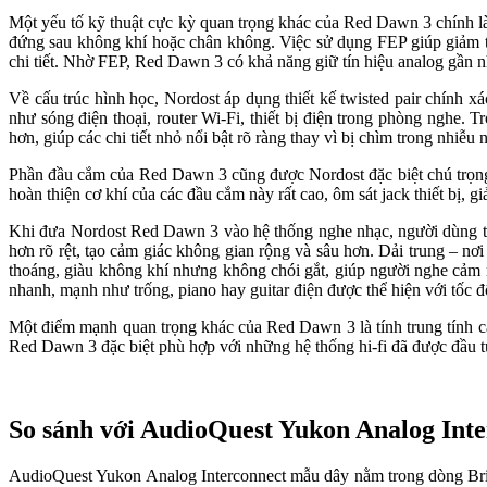
Một yếu tố kỹ thuật cực kỳ quan trọng khác của Red Dawn 3 chính là 
đứng sau không khí hoặc chân không. Việc sử dụng FEP giúp giảm tố
chi tiết. Nhờ FEP, Red Dawn 3 có khả năng giữ tín hiệu analog gần n
Về cấu trúc hình học, Nordost áp dụng thiết kế twisted pair chính 
như sóng điện thoại, router Wi-Fi, thiết bị điện trong phòng nghe. 
hơn, giúp các chi tiết nhỏ nổi bật rõ ràng thay vì bị chìm trong nhiễu 
Phần đầu cắm của Red Dawn 3 cũng được Nordost đặc biệt chú trọn
hoàn thiện cơ khí của các đầu cắm này rất cao, ôm sát jack thiết bị, g
Khi đưa Nordost Red Dawn 3 vào hệ thống nghe nhạc, người dùng th
hơn rõ rệt, tạo cảm giác không gian rộng và sâu hơn. Dải trung – nơ
thoáng, giàu không khí nhưng không chói gắt, giúp người nghe cảm n
nhanh, mạnh như trống, piano hay guitar điện được thể hiện với tốc 
Một điểm mạnh quan trọng khác của Red Dawn 3 là tính trung tính 
Red Dawn 3 đặc biệt phù hợp với những hệ thống hi-fi đã được đầu tư 
So sánh với AudioQuest Yukon Analog Int
AudioQuest Yukon Analog Interconnect mẫu dây nằm trong dòng Brid