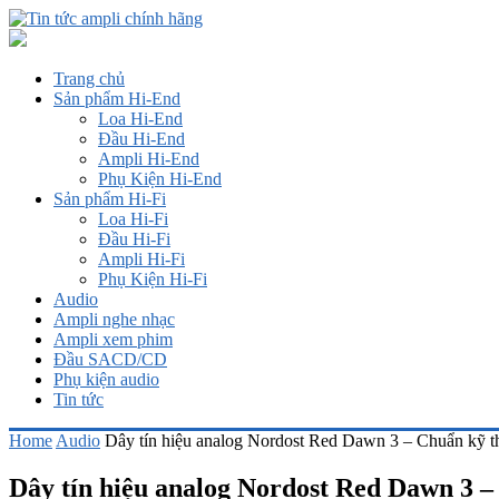
Trang chủ
Sản phẩm Hi-End
Loa Hi-End
Đầu Hi-End
Ampli Hi-End
Phụ Kiện Hi-End
Sản phẩm Hi-Fi
Loa Hi-Fi
Đầu Hi-Fi
Ampli Hi-Fi
Phụ Kiện Hi-Fi
Audio
Ampli nghe nhạc
Ampli xem phim
Đầu SACD/CD
Phụ kiện audio
Tin tức
Home
Audio
Dây tín hiệu analog Nordost Red Dawn 3 – Chuẩn kỹ thu
Dây tín hiệu analog Nordost Red Dawn 3 – 