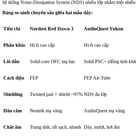
hệ thống Noise-Dissipation System (NDS) nhiều lớp nhằm triệt nhiễ
Bảng so sánh chuyên sâu giữa hai mẫu dây:
Tiêu chí
Nordost Red Dawn 3
AudioQuest Yukon
Phân khúc
Hi-fi cao cấp
Hi-fi cao cấp
Lõi dẫn
Solid-core OFC mạ bạc
Solid PSC+ (đồng tinh khiế
Cách điện
FEP
FEP Air-Tube
Shielding
Twisted pair + shield ~97%
NDS đa lớp
Đầu cắm
Neutrik mạ vàng
AudioQuest mạ vàng
Chất âm
Trung tính, rất sạch, nhanh
Dày, mượt, hơi ấm