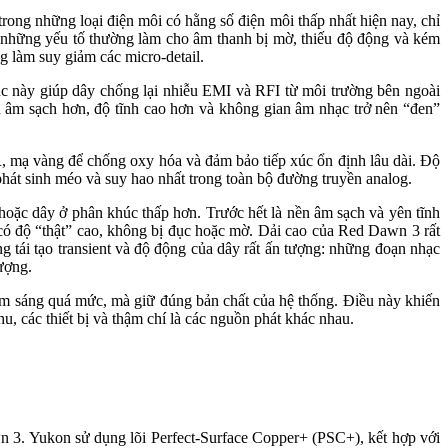
rong những loại điện môi có hằng số điện môi thấp nhất hiện nay, chỉ
, những yếu tố thường làm cho âm thanh bị mờ, thiếu độ động và kém
g làm suy giảm các micro-detail.
rúc này giúp dây chống lại nhiễu EMI và RFI từ môi trường bên ngoài
nền âm sạch hơn, độ tĩnh cao hơn và không gian âm nhạc trở nên “đen”
mạ vàng để chống oxy hóa và đảm bảo tiếp xúc ổn định lâu dài. Độ
ễ phát sinh méo và suy hao nhất trong toàn bộ đường truyền analog.
ặc dây ở phân khúc thấp hơn. Trước hết là nền âm sạch và yên tĩnh
à có độ “thật” cao, không bị đục hoặc mờ. Dải cao của Red Dawn 3 rất
 tái tạo transient và độ động của dây rất ấn tượng: những đoạn nhạc
ượng.
m sáng quá mức, mà giữ đúng bản chất của hệ thống. Điều này khiến
, các thiết bị và thậm chí là các nguồn phát khác nhau.
 3. Yukon sử dụng lõi Perfect-Surface Copper+ (PSC+), kết hợp với