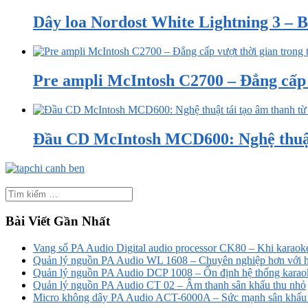
Dây loa Nordost White Lightning 3 – B
Pre ampli McIntosh C2700 – Đẳng cấp v
Đầu CD McIntosh MCD600: Nghệ thuật 
Bài Viết Gần Nhất
Vang số PA Audio Digital audio processor CK80 – Khi karaoke
Quản lý nguồn PA Audio WL 1608 – Chuyên nghiệp hơn với h
Quản lý nguồn PA Audio DCP 1008 – Ổn định hệ thống karao
Quản lý nguồn PA Audio CT 02 – Âm thanh sân khấu thu nhỏ
Micro không dây PA Audio ACT-6000A – Sức mạnh sân khấu t