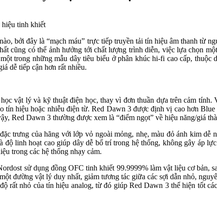
fi nào, bởi đây là “mạch máu” trực tiếp truyền tải tín hiệu âm thanh t
nhất cũng có thể ảnh hưởng tới chất lượng trình diễn, việc lựa chọn mộ
ột trong những mẫu dây tiêu biểu ở phân khúc hi-fi cao cấp, thuộc dò
á dễ tiếp cận hơn rất nhiều.
hoa học vật lý và kỹ thuật điện học, thay vì đơn thuần dựa trên cảm tín
éo tín hiệu hoặc nhiễu điện từ. Red Dawn 3 được định vị cao hơn Blue
vậy, Red Dawn 3 thường được xem là “điểm ngọt” về hiệu năng/giá thàn
t đặc trưng của hãng với lớp vỏ ngoài mỏng, nhẹ, màu đỏ ánh kim dễ
à độ linh hoạt cao giúp dây dễ bố trí trong hệ thống, không gây áp lực
iệu trong các hệ thống nhạy cảm.
Nordost sử dụng đồng OFC tinh khiết 99.9999% làm vật liệu cơ bản, sa
o một đường vật lý duy nhất, giảm tương tác giữa các sợi dẫn nhỏ, ngu
độ rất nhỏ của tín hiệu analog, từ đó giúp Red Dawn 3 thể hiện tốt các