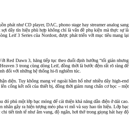
ừ nguồn phát như CD player, DAC, phono stage hay streamer analog sang
t sợi dây tín hiệu phù hợp không chỉ là vấn đề phụ kiện mà thực sự là
ng Leif 3 Series của Nordost, được phát triển với mục tiêu mang lại
h. Với Red Dawn 3, hãng tiếp tục theo đuổi định hướng “tối giản nhưng
 Heaven 3 trong cùng dòng Leif, đồng thời là bước đệm rất rõ ràng để
h đối với những hệ thống hi-fi nghiêm túc.
 nhận diện. Tuy không mang vẻ ngoài hầm hố như nhiều dây high-end
 lên cổng kết nối của thiết bị, đồng thời giảm rung chấn cơ học – một
u đó phủ một lớp bạc mỏng để cải thiện khả năng dẫn điện ở dải cao.
yên nhân gây ra hiện tượng méo pha vi mô và suy hao tín hiệu. Lớp bạc
 chi tiết tinh tế như âm vang, độ ngân, hơi thở trong giọng hát hay độ