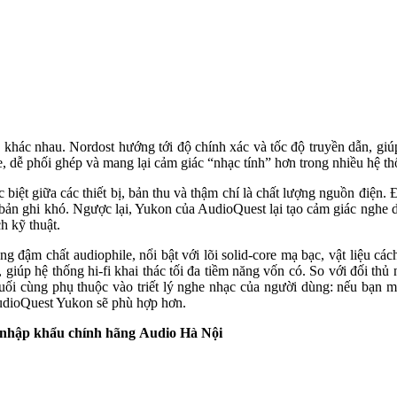
hác nhau. Nordost hướng tới độ chính xác và tốc độ truyền dẫn, giúp â
, dễ phối ghép và mang lại cảm giác “nhạc tính” hơn trong nhiều hệ t
biệt giữa các thiết bị, bản thu và thậm chí là chất lượng nguồn điện.
bản ghi khó. Ngược lại, Yukon của AudioQuest lại tạo cảm giác nghe dễ
h kỹ thuật.
g đậm chất audiophile, nổi bật với lõi solid-core mạ bạc, vật liệu cá
ao, giúp hệ thống hi-fi khai thác tối đa tiềm năng vốn có. So với đối
cuối cùng phụ thuộc vào triết lý nghe nhạc của người dùng: nếu bạn 
AudioQuest Yukon sẽ phù hợp hơn.
i nhập khẩu chính hãng
Audio Hà Nội