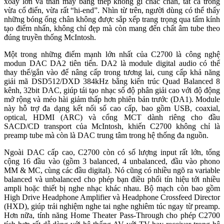
xoay lớn và thân máy bằng thép không gỉ chắc chắn, tất cả trông
vừa cổ điển, vừa rất “hi-end”. Nhìn từ trên, người dùng có thể thấy
những bóng ống chân không được sắp xếp trang trọng qua tấm kính
tạo điểm nhấn, không chỉ đẹp mà còn mang đến chất âm tube theo
đúng truyền thống McIntosh.
Một trong những điểm mạnh lớn nhất của C2700 là công nghệ
modun DAC DA2 tiên tiến. DA2 là module digital audio có thể
thay thế/gắn vào để nâng cấp trong tương lai, cung cấp khả năng
giải mã DSD512/DXD 384kHz bằng kiến trúc Quad Balanced 8
kênh, 32bit DAC, giúp tái tạo nhạc số độ phân giải cao với độ động
mở rộng và méo hài giảm thấp hơn phiên bản trước (DA1). Module
này hỗ trợ đa dạng kết nối số cao cấp, bao gồm USB, coaxial,
optical, HDMI (ARC) và cổng MCT dành riêng cho đầu
SACD/CD transport của McIntosh, khiến C2700 không chỉ là
preamp tube mà còn là DAC trung tâm trong hệ thống đa nguồn.
Ngoài DAC cấp cao, C2700 còn có số lượng input rất lớn, tổng
cộng 16 đầu vào (gồm 3 balanced, 4 unbalanced, đầu vào phono
MM & MC, cùng các đầu digital). Nó cũng có nhiều ngõ ra variable
balanced và unbalanced cho phép bạn điều phối tín hiệu tới nhiều
ampli hoặc thiết bị nghe nhạc khác nhau. Bộ mạch còn bao gồm
High Drive Headphone Amplifier và Headphone Crossfeed Director
(HXD), giúp trải nghiệm nghe tai nghe nghiêm túc ngay từ preamp.
Hơn nữa, tính năng Home Theater Pass-Through cho phép C2700