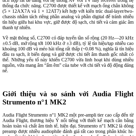
tích hợp rất dễ dàng với hệ thống AV với TV hay receiver trong hệ
thống đa chức năng. C2700 được thiết kế với mạch ống chân không
(5 × 12AX7A và 1 × 12AT7) kết hợp với kiến trúc dual-layer/two-
chassis nhằm tách riêng phần analog và phần digital để tránh nhiễu
tín hiệu giữa hai khu vực, giữ được độ sạch, chi tiết và cảm giác âm
thanh tự nhiên.
Về mặt thông số, C2700 có đáp tuyến tần số rộng (20 Hz—20 kHz
±0.5 dB, mở rộng tới 100 kHz ở ±3 dB), tỷ lệ tín hiệu/tạp nhiễu cao
khoảng 100 dB và méo hài tổng rất thấp (~0.08 %), nghĩa là tín hiệu
đầu ra sạch, ít biến dạng và giữ được chi tiết âm thanh gốc nhất có
thể. Những yếu tố này khiến C2700 vừa linh hoạt khi dùng nhiều
nguồn, vừa mang âm “ấm êm” của tube với chi tiết và độ động đáng
nể.
Giới thiệu và so sánh với Audia Flight
Strumento n°1 MK2
Audia Flight Strumento n°1 MK2 một pre-ampli tier cao cấp đến từ
Audia Flight, thương hiệu Ý nổi tiếng với thiết kế mạch cân bằng
hoàn toàn và chất âm tinh tế, hiện đại. Strumento n°1 MK2 là dòng
preamp được nhiều audiophile đánh giá rất cao trong phân khúc hi-