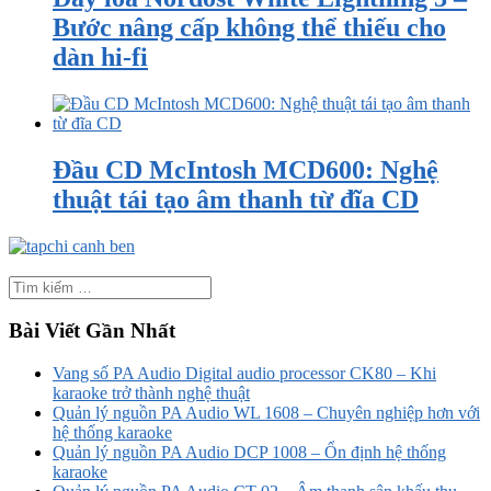
Bước nâng cấp không thể thiếu cho
dàn hi-fi
Đầu CD McIntosh MCD600: Nghệ
thuật tái tạo âm thanh từ đĩa CD
Bài Viết Gần Nhất
Vang số PA Audio Digital audio processor CK80 – Khi
karaoke trở thành nghệ thuật
Quản lý nguồn PA Audio WL 1608 – Chuyên nghiệp hơn với
hệ thống karaoke
Quản lý nguồn PA Audio DCP 1008 – Ổn định hệ thống
karaoke