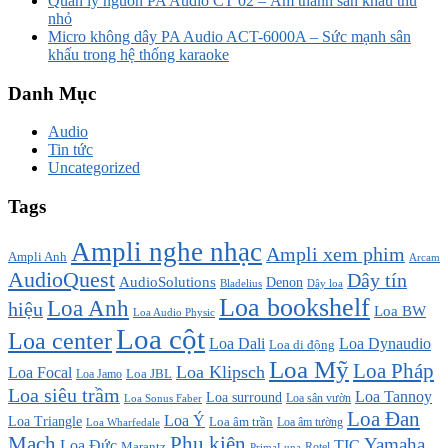
Quản lý nguồn PA Audio CT 02 – Âm thanh sân khấu thu
nhỏ
Micro không dây PA Audio ACT-6000A – Sức mạnh sân
khấu trong hệ thống karaoke
Danh Mục
Audio
Tin tức
Uncategorized
Tags
Ampli nghe nhạc
Ampli xem phim
Ampli Anh
Arcam
AudioQuest
Dây tín
AudioSolutions
Denon
Bladelius
Dây loa
Loa bookshelf
Loa Anh
hiệu
Loa BW
Loa Audio Physic
Loa cột
Loa center
Loa Dali
Loa Dynaudio
Loa di động
Loa Mỹ
Loa Pháp
Loa Klipsch
Loa Focal
Loa JBL
Loa Jamo
Loa siêu trầm
Loa Tannoy
Loa surround
Loa sân vườn
Loa Sonus Faber
Loa Đan
Loa Ý
Loa Triangle
Loa âm trần
Loa âm tường
Loa Wharfedale
Mạch
Phụ kiện
Yamaha
TIC
Loa Đức
Marantz
PrimaLuna
Rotel