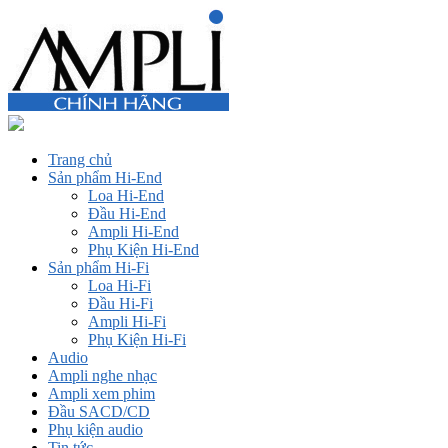
Trang chủ
Sản phẩm Hi-End
Loa Hi-End
Đầu Hi-End
Ampli Hi-End
Phụ Kiện Hi-End
Sản phẩm Hi-Fi
Loa Hi-Fi
Đầu Hi-Fi
Ampli Hi-Fi
Phụ Kiện Hi-Fi
Audio
Ampli nghe nhạc
Ampli xem phim
Đầu SACD/CD
Phụ kiện audio
Tin tức