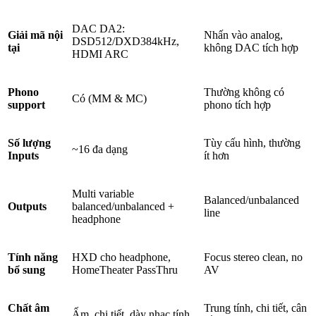
DAC DA2:
Giải mã nội
Nhấn vào analog,
DSD512/DXD384kHz,
tại
không DAC tích hợp
HDMI ARC
Phono
Thường không có
Có (MM & MC)
support
phono tích hợp
Số lượng
Tùy cấu hình, thường
~16 đa dạng
Inputs
ít hơn
Multi variable
Balanced/unbalanced
Outputs
balanced/unbalanced +
line
headphone
Tính năng
HXD cho headphone,
Focus stereo clean, no
bổ sung
HomeTheater PassThru
AV
Chất âm
Trung tính, chi tiết, cân
Ấm, chi tiết, dày nhạc tính