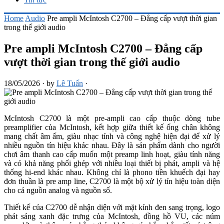
Home
Audio
Pre ampli McIntosh C2700 – Đẳng cấp vượt thời gian
trong thế giới audio
Pre ampli McIntosh C2700 – Đẳng cấp
vượt thời gian trong thế giới audio
18/05/2026
·
by
Lê Tuấn
·
McIntosh C2700 là một pre-ampli cao cấp thuộc dòng tube
preamplifier của McIntosh, kết hợp giữa thiết kế ống chân không
mang chất âm ấm, giàu nhạc tính và công nghệ hiện đại để xử lý
nhiều nguồn tín hiệu khác nhau. Đây là sản phẩm dành cho người
chơi âm thanh cao cấp muốn một preamp linh hoạt, giàu tính năng
và có khả năng phối ghép với nhiều loại thiết bị phát, ampli và hệ
thống hi-end khác nhau. Không chỉ là phono tiền khuếch đại hay
đơn thuần là pre amp line, C2700 là một bộ xử lý tín hiệu toàn diện
cho cả nguồn analog và nguồn số.
Thiết kế của C2700 dễ nhận diện với mặt kính đen sang trọng, logo
phát sáng xanh đặc trưng của McIntosh, đồng hồ VU, các núm