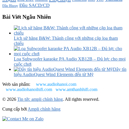
Đầu SACD/CD
Đầu Bluray
Bài Viết Ngẫu Nhiên
Lịch sử hãng B&W: Thành công với những cặp loa tham
chiếu
Loa Subwoofer karaoke PA Audio XB12B – Đủ lực cho mọi
cuộc chơi
Dây tín
hiệu AudioQuest Wind Elements đến từ Mỹ
Web sản phẩm:
www.audiohanoi.com
www.audiohanoihifi.com
www.amthanhhifi.com
© 2026
Tin tức ampli chính hãng
. All rights reserved.
Cung cấp bởi
Ampli chính hãng