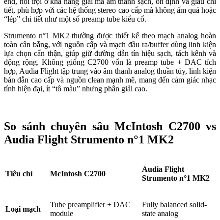
end, nổi trội ở khả năng giải mã âm thanh sạch, ổn định và giàu chi
tiết, phù hợp với các hệ thống stereo cao cấp mà không ấm quá hoặc
“lép” chi tiết như một số preamp tube kiểu cổ.
Strumento n°1 MK2 thường được thiết kế theo mạch analog hoàn
toàn cân bằng, với nguồn cấp và mạch đầu ra/buffer dùng linh kiện
lựa chọn cẩn thận, giúp giữ đường dẫn tín hiệu sạch, tách kênh và
động rộng. Không giống C2700 vốn là preamp tube + DAC tích
hợp, Audia Flight tập trung vào âm thanh analog thuần túy, linh kiện
bán dẫn cao cấp và nguồn clean mạnh mẽ, mang đến cảm giác nhạc
tính hiện đại, ít “tô màu” nhưng phân giải cao.
So sánh chuyên sâu McIntosh C2700 vs
Audia Flight Strumento n°1 MK2
Audia Flight
Tiêu chí
McIntosh C2700
Strumento n°1 MK2
Tube preamplifier + DAC
Fully balanced solid-
Loại mạch
module
state analog