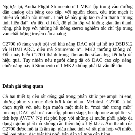
Ngược lại, Audia Flight Strumento n°1 MK2 tập trung vào đường
dẫn analog cân bằng cao cấp, với nguồn clean, cấu trúc mạch ít
nhiễu và phản hồi nhanh. Thiết kế này giúp tạo ra âm thanh “trung
tính hiện đại”, ưu tiên chi tiết, độ phân lớp và không gian âm thanh
rộng, phù hợp với những hệ thống stereo nghiêm túc chỉ tập trung
vào chất lượng truyền dẫn analog.
C2700 rõ ràng vượt trội với khả năng DAC nội tại hỗ trợ DSD512
và HDMI ARC, điều mà Strumento n°1 MK2 thường không có.
Điều này biến C2700 thành trung tâm audio số-analog kết hợp rất
hiệu quả. Tuy nhiên nếu người dùng đã có DAC cao cấp riêng,
chức năng này ở Strumento n°1 MK2 không phải là vấn đề lớn.
Đánh giá tổng quan
Cả hai thiết bị đều rất đáng giá trong phân khúc pre-ampli hi-end,
nhưng phục vụ mục đích hơi khác nhau. McIntosh C2700 là lựa
chọn tuyệt vời nếu bạn muốn một thiết bị “mọi thứ trong một”
preamp, DAC giải mã cao cấp, phono stage, headphone amplifier và
tích hợp AV/TV. Nó rất phù hợp với những ai muốn phối ghép đa
dạng nguồn phát mà không cần thêm bộ xử lý khác. Âm thanh của
C2700 được mô tả là ấm áp, giàu nhạc tính và rất phù hợp với nhiều
thể loại nhạc, đặc biệt khi phối bán dẫn và tube cân bằng.