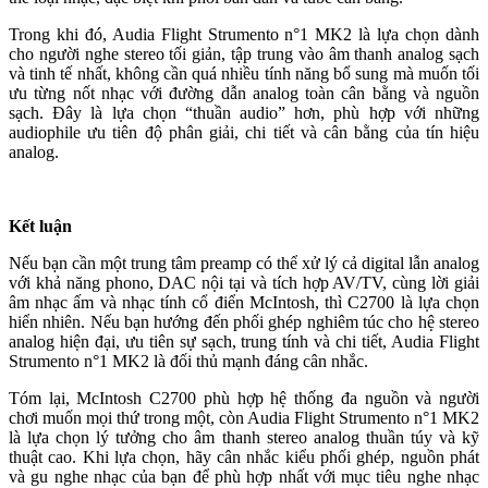
Trong khi đó, Audia Flight Strumento n°1 MK2 là lựa chọn dành
cho người nghe stereo tối giản, tập trung vào âm thanh analog sạch
và tinh tế nhất, không cần quá nhiều tính năng bổ sung mà muốn tối
ưu từng nốt nhạc với đường dẫn analog toàn cân bằng và nguồn
sạch. Đây là lựa chọn “thuần audio” hơn, phù hợp với những
audiophile ưu tiên độ phân giải, chi tiết và cân bằng của tín hiệu
analog.
Kết luận
Nếu bạn cần một trung tâm preamp có thể xử lý cả digital lẫn analog
với khả năng phono, DAC nội tại và tích hợp AV/TV, cùng lời giải
âm nhạc ấm và nhạc tính cổ điển McIntosh, thì C2700 là lựa chọn
hiển nhiên. Nếu bạn hướng đến phối ghép nghiêm túc cho hệ stereo
analog hiện đại, ưu tiên sự sạch, trung tính và chi tiết, Audia Flight
Strumento n°1 MK2 là đối thủ mạnh đáng cân nhắc.
Tóm lại, McIntosh C2700 phù hợp hệ thống đa nguồn và người
chơi muốn mọi thứ trong một, còn Audia Flight Strumento n°1 MK2
là lựa chọn lý tưởng cho âm thanh stereo analog thuần túy và kỹ
thuật cao. Khi lựa chọn, hãy cân nhắc kiểu phối ghép, nguồn phát
và gu nghe nhạc của bạn để phù hợp nhất với mục tiêu nghe nhạc