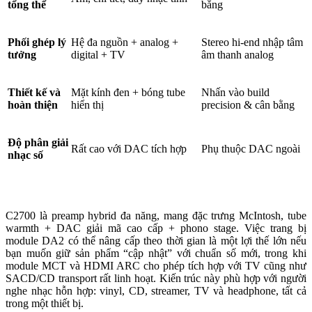
tổng thể
bằng
Phối ghép lý
Hệ đa nguồn + analog +
Stereo hi-end nhập tâm
tưởng
digital + TV
âm thanh analog
Thiết kế và
Mặt kính đen + bóng tube
Nhấn vào build
hoàn thiện
hiển thị
precision & cân bằng
Độ phân giải
Rất cao với DAC tích hợp
Phụ thuộc DAC ngoài
nhạc số
C2700 là preamp hybrid đa năng, mang đặc trưng McIntosh, tube
warmth + DAC giải mã cao cấp + phono stage. Việc trang bị
module DA2 có thể nâng cấp theo thời gian là một lợi thế lớn nếu
bạn muốn giữ sản phẩm “cập nhật” với chuẩn số mới, trong khi
module MCT và HDMI ARC cho phép tích hợp với TV cũng như
SACD/CD transport rất linh hoạt. Kiến trúc này phù hợp với người
nghe nhạc hỗn hợp: vinyl, CD, streamer, TV và headphone, tất cả
trong một thiết bị.