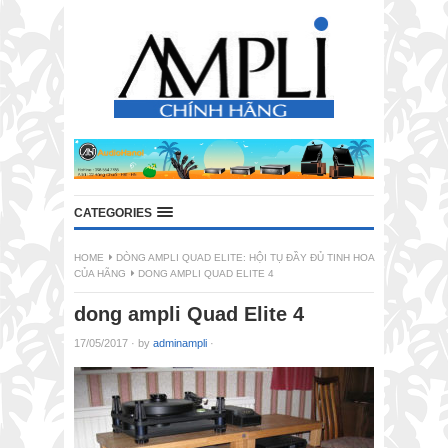
CATEGORIES
HOME
DÒNG AMPLI QUAD ELITE: HỘI TỤ ĐẦY ĐỦ TINH HOA
CỦA HÃNG
DONG AMPLI QUAD ELITE 4
dong ampli Quad Elite 4
17/05/2017
·
by
adminampli
·