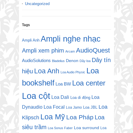
Uncategorized
Tags
Ampli nghe nhạc
Ampli Anh
AudioQuest
Ampli xem phim
Arcam
Dây tín
AudioSolutions
Denon
Bladelius
Dây loa
Loa
Loa Anh
hiệu
Loa Audio Physic
bookshelf
Loa center
Loa BW
Loa cột
Loa Dali
Loa
Loa di động
Loa
Dynaudio
Loa Focal
Loa JBL
Loa Jamo
Loa Mỹ
Loa Pháp
Loa
Klipsch
siêu trầm
Loa surround
Loa
Loa Sonus Faber