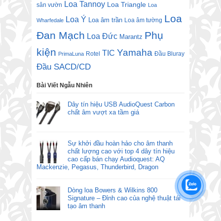
Loa Tannoy
Loa Triangle
sân vườn
Loa
Loa
Loa Ý
Loa âm trần
Loa âm tường
Wharfedale
Đan Mạch
Phụ
Loa Đức
Marantz
kiện
Yamaha
TIC
Rotel
Đầu Bluray
PrimaLuna
Đầu SACD/CD
Bài Viết Ngẫu Nhiên
Dây tín hiệu USB AudioQuest Carbon
chất âm vượt xa tầm giá
Sự khởi đầu hoàn hảo cho âm thanh
chất lượng cao với top 4 dây tín hiệu
cao cấp bán chạy Audioquest: AQ
Mackenzie, Pegasus, Thunderbird, Dragon
Dòng loa Bowers & Wilkins 800
Signature – Đỉnh cao của nghệ thuật tái
tạo âm thanh