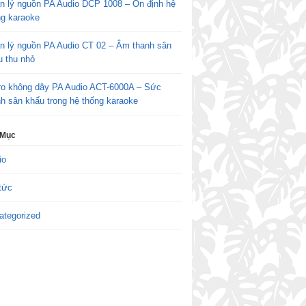
n lý nguồn PA Audio DCP 1008 – Ổn định hệ
ng karaoke
n lý nguồn PA Audio CT 02 – Âm thanh sân
u thu nhỏ
ro không dây PA Audio ACT-6000A – Sức
h sân khấu trong hệ thống karaoke
 Mục
io
tức
ategorized