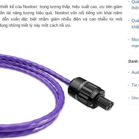
Quả
thiết kế của Nordost: trọng lượng thấp, hiệu suất cao, ưu tiên giảm
thố
ền tải năng lượng hiệu quả. Nordost vốn nổi tiếng với khái niệm
ây dẫn xoắn đặc biệt nhằm giảm nhiễu điện và can nhiễu từ môi
Quả
ụng những triết lý này một cách tối ưu.
khấ
Mic
mạn
Danh
Aud
Tin 
Unc