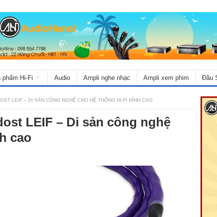
 phẩm Hi-Fi
Audio
Ampli nghe nhạc
Ampli xem phim
Đầu 
T LEIF – DI SẢN CÔNG NGHỆ CHO HỆ THỐNG HI-FI ĐỈNH CAO
ost LEIF – Di sản công nghệ
nh cao