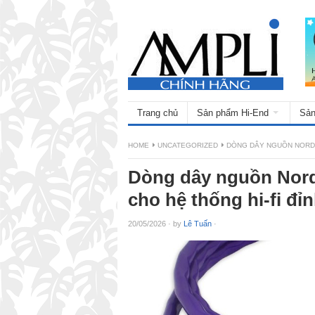
Trang chủ
Sản phẩm Hi-End
Sản
HOME
UNCATEGORIZED
DÒNG DÂY NGUỒN NORDOS
Dòng dây nguồn Nord
cho hệ thống hi-fi đỉ
20/05/2026
·
by
Lê Tuấn
·