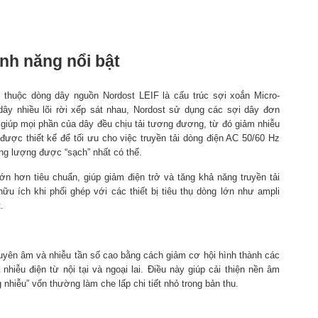
ính năng nổi bật
 thuộc dòng dây nguồn Nordost LEIF là cấu trúc sợi xoắn Micro-
ây nhiều lõi rời xếp sát nhau, Nordost sử dụng các sợi dây đơn
giúp mọi phần của dây đều chịu tải tương đương, từ đó giảm nhiễu
 được thiết kế để tối ưu cho việc truyền tải dòng điện AC 50/60 Hz
ăng lượng được “sạch” nhất có thể.
n hơn tiêu chuẩn, giúp giảm điện trở và tăng khả năng truyền tải
u ích khi phối ghép với các thiết bị tiêu thụ dòng lớn như ampli
.
xuyên âm và nhiễu tần số cao bằng cách giảm cơ hội hình thành các
iễu điện từ nội tại và ngoại lai. Điều này giúp cải thiện nền âm
g nhiễu” vốn thường làm che lấp chi tiết nhỏ trong bản thu.