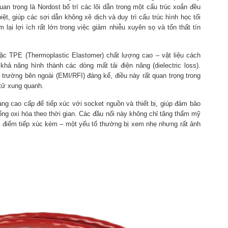
uan trọng là Nordost bố trí các lõi dẫn trong một cấu trúc xoắn đều
t, giúp các sợi dẫn không xê dịch và duy trì cấu trúc hình học tối
 lại lợi ích rất lớn trong việc giảm nhiễu xuyên sọ và tổn thất tín
ặc TPE (Thermoplastic Elastomer) chất lượng cao – vật liệu cách
khả năng hình thành các dòng mất tải điện năng (dielectric loss).
 trường bên ngoài (EMI/RFI) đáng kể, điều này rất quan trọng trong
 tử xung quanh.
g cao cấp để tiếp xúc với socket nguồn và thiết bị, giúp đảm bảo
hống oxi hóa theo thời gian. Các đầu nối này không chỉ tăng thẩm mỹ
m điểm tiếp xúc kém – một yếu tố thường bị xem nhẹ nhưng rất ảnh