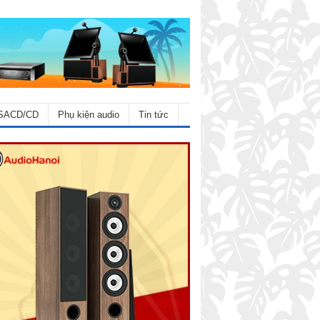
SACD/CD
Phụ kiện audio
Tin tức