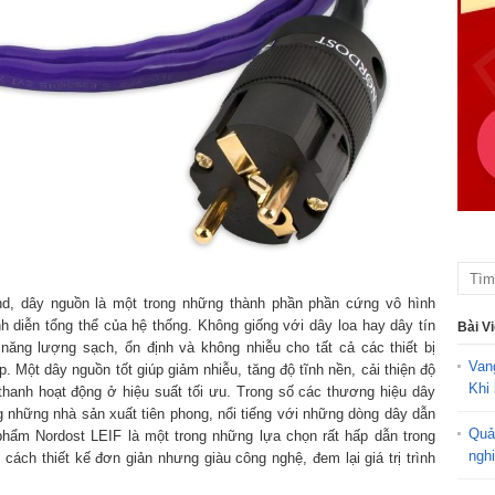
end, dây nguồn là một trong những thành phần phần cứng vô hình
nh diễn tổng thể của hệ thống. Không giống với dây loa hay dây tín
Bài V
năng lượng sạch, ổn định và không nhiễu cho tất cả các thiết bị
Van
. Một dây nguồn tốt giúp giảm nhiễu, tăng độ tĩnh nền, cải thiện độ
Khi 
 thanh hoạt động ở hiệu suất tối ưu. Trong số các thương hiệu dây
g những nhà sản xuất tiên phong, nổi tiếng với những dòng dây dẫn
Quả
 phẩm Nordost LEIF là một trong những lựa chọn rất hấp dẫn trong
ngh
ách thiết kế đơn giản nhưng giàu công nghệ, đem lại giá trị trình