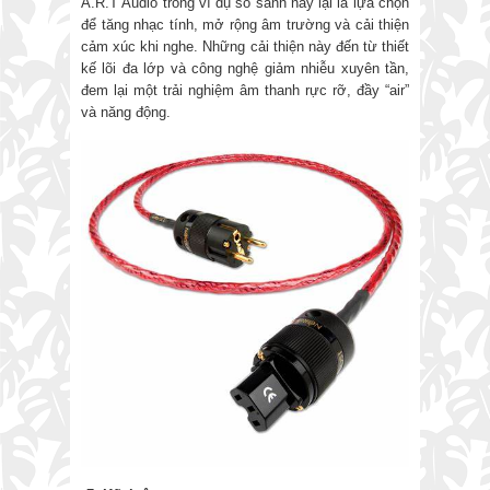
A.R.T Audio trong ví dụ so sánh này lại là lựa chọn
để tăng nhạc tính, mở rộng âm trường và cải thiện
cảm xúc khi nghe. Những cải thiện này đến từ thiết
kế lõi đa lớp và công nghệ giảm nhiễu xuyên tần,
đem lại một trải nghiệm âm thanh rực rỡ, đầy “air”
và năng động.