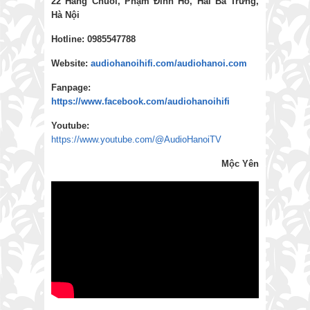
22 Hàng Chuối, Phạm Đình Hổ, Hai Bà Trưng,
Hà Nội
Hotline: 0985547788
Website:
audiohanoihifi.com/audiohanoi.com
Fanpage:
https://www.facebook.com/audiohanoihifi
Youtube:
https://www.youtube.com/@AudioHanoiTV
Mộc Yên