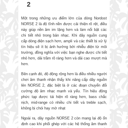
2
Một trong những ưu điểm lớn của dòng Nordost
NORSE 2 là độ tĩnh nền được cải thiện rõ rệt, điều
này giúp nền âm im lặng hơn và làm nổi bật các
chi tiết nhỏ trong bản nhạc. Khi dây nguồn cung
cấp dòng điện sạch hơn, ampli và các thiết bị xử lý
tín hiệu sẽ ít bị ảnh hưởng bởi nhiễu điện từ môi
trường, đồng nghĩa với việc bạn nghe được chi tiết
nhỏ hơn, dải trầm rõ ràng hơn và dải cao mượt mà
hơn.
Bên cạnh đó, độ động rộng hơn là điều nhiều người
chơi âm thanh nhận thấy khi nâng cấp dây nguồn
lên NORSE 2, đặc biệt là ở các đoạn chuyển đổi
cường độ âm nhạc mạnh và yếu. Tín hiệu động
phức tạp được tái hiện rõ ràng hơn, bass chắc
nịch, mid-range có nhiều chi tiết và treble sạch,
không bị chói hay mờ nhạt
Ngoài ra, dây nguồn NORSE 2 còn mang lại độ ổn
định cao khi phối ghép với các hệ thống âm thanh