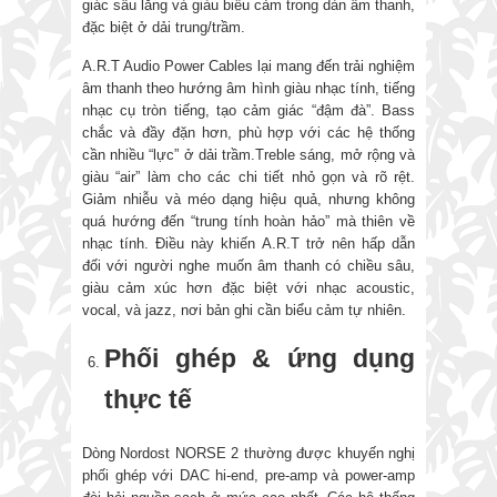
giác sâu lắng và giàu biểu cảm trong dàn âm thanh,
đặc biệt ở dải trung/trầm.
A.R.T Audio Power Cables lại mang đến trải nghiệm
âm thanh theo hướng âm hình giàu nhạc tính, tiếng
nhạc cụ tròn tiếng, tạo cảm giác “đậm đà”. Bass
chắc và đầy đặn hơn, phù hợp với các hệ thống
cần nhiều “lực” ở dải trầm.Treble sáng, mở rộng và
giàu “air” làm cho các chi tiết nhỏ gọn và rõ rệt.
Giảm nhiễu và méo dạng hiệu quả, nhưng không
quá hướng đến “trung tính hoàn hảo” mà thiên về
nhạc tính. Điều này khiến A.R.T trở nên hấp dẫn
đối với người nghe muốn âm thanh có chiều sâu,
giàu cảm xúc hơn đặc biệt với nhạc acoustic,
vocal, và jazz, nơi bản ghi cần biểu cảm tự nhiên.
Phối ghép & ứng dụng
thực tế
Dòng Nordost NORSE 2 thường được khuyến nghị
phối ghép với DAC hi-end, pre-amp và power-amp