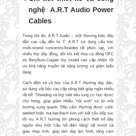
nghệ A.R.T Audio Power
Cables
Trong khi đó, A.R.T Audio – một thương hiệu dây
dẫn cao cấp đến từ Ý. A.R.T sử dụng cấu trúc
multi-strand concentric/braided rất phức tạp, với
nhiều lớp dây đồng, đôi khi kết hợp cả đồng OFC
và Beryllium-Copper tùy model cao cấp nhằm tối
ưu khả năng truyền tải năng lượng và giảm biến
dạng.
Cách điện và vỏ bọc của A.R.T thường dày dặn,
sử dụng vật liệu cao cấp riêng biệt giúp ngăn nhiễu
rất tốt. Shielding và lớp triệt tiêu rung cơ học được
chú trọng, giúp giảm nhiễu “nội sinh” và từ môi
trường xung quanh. Đầu cắm thường được cold-
welded hoặc mạ bạc/bạch kim với kết cấu tiếp xúc
tối ưu. A.R.T hướng tới phong cách thiết kế dây
nguồn như một “cầu nối điện năng” rất mượt và
giàu nhạc tính, giúp làm dày âm hình, tăng cảm