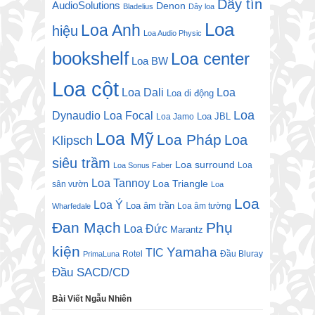
Dây tín
AudioSolutions
Denon
Bladelius
Dây loa
Loa
Loa Anh
hiệu
Loa Audio Physic
bookshelf
Loa center
Loa BW
Loa cột
Loa Dali
Loa
Loa di động
Loa
Dynaudio
Loa Focal
Loa JBL
Loa Jamo
Loa Mỹ
Loa Pháp
Loa
Klipsch
siêu trầm
Loa surround
Loa
Loa Sonus Faber
Loa Tannoy
Loa Triangle
sân vườn
Loa
Loa
Loa Ý
Loa âm trần
Loa âm tường
Wharfedale
Đan Mạch
Phụ
Loa Đức
Marantz
kiện
Yamaha
TIC
Rotel
Đầu Bluray
PrimaLuna
Đầu SACD/CD
Bài Viết Ngẫu Nhiên