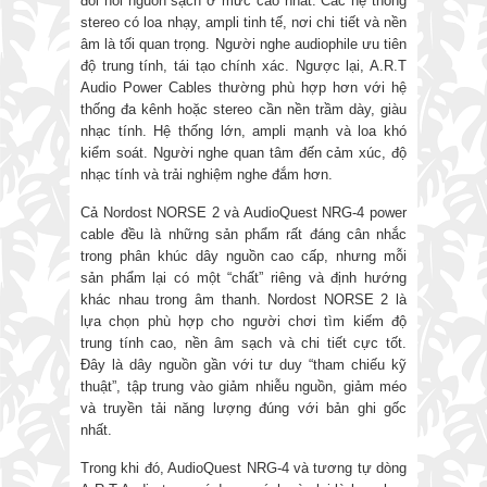
đòi hỏi nguồn sạch ở mức cao nhất. Các hệ thống
stereo có loa nhạy, ampli tinh tế, nơi chi tiết và nền
âm là tối quan trọng. Người nghe audiophile ưu tiên
độ trung tính, tái tạo chính xác. Ngược lại, A.R.T
Audio Power Cables thường phù hợp hơn với hệ
thống đa kênh hoặc stereo cần nền trầm dày, giàu
nhạc tính. Hệ thống lớn, ampli mạnh và loa khó
kiểm soát. Người nghe quan tâm đến cảm xúc, độ
nhạc tính và trải nghiệm nghe đắm hơn.
Cả Nordost NORSE 2 và AudioQuest NRG-4 power
cable đều là những sản phẩm rất đáng cân nhắc
trong phân khúc dây nguồn cao cấp, nhưng mỗi
sản phẩm lại có một “chất” riêng và định hướng
khác nhau trong âm thanh. Nordost NORSE 2 là
lựa chọn phù hợp cho người chơi tìm kiếm độ
trung tính cao, nền âm sạch và chi tiết cực tốt.
Đây là dây nguồn gần với tư duy “tham chiếu kỹ
thuật”, tập trung vào giảm nhiễu nguồn, giảm méo
và truyền tải năng lượng đúng với bản ghi gốc
nhất.
Trong khi đó, AudioQuest NRG-4 và tương tự dòng