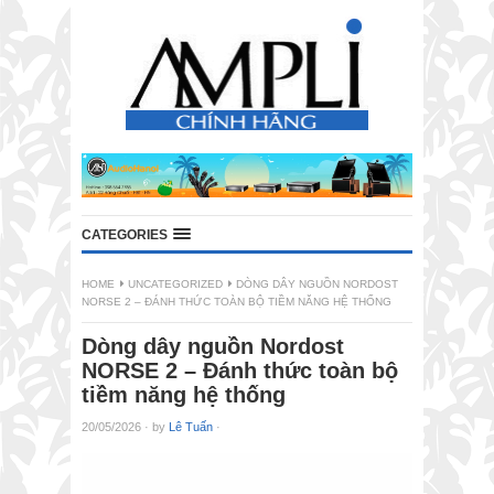
CATEGORIES
HOME
UNCATEGORIZED
DÒNG DÂY NGUỒN NORDOST
NORSE 2 – ĐÁNH THỨC TOÀN BỘ TIỀM NĂNG HỆ THỐNG
Dòng dây nguồn Nordost
NORSE 2 – Đánh thức toàn bộ
tiềm năng hệ thống
20/05/2026
·
by
Lê Tuấn
·