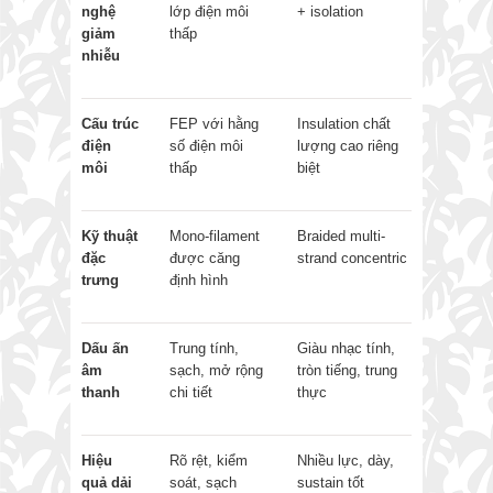
nghệ
lớp điện môi
+ isolation
giảm
thấp
nhiễu
Cấu trúc
FEP với hằng
Insulation chất
điện
số điện môi
lượng cao riêng
môi
thấp
biệt
Kỹ thuật
Mono-filament
Braided multi-
đặc
được căng
strand concentric
trưng
định hình
Dấu ấn
Trung tính,
Giàu nhạc tính,
âm
sạch, mở rộng
tròn tiếng, trung
thanh
chi tiết
thực
Hiệu
Rõ rệt, kiểm
Nhiều lực, dày,
quả dải
soát, sạch
sustain tốt