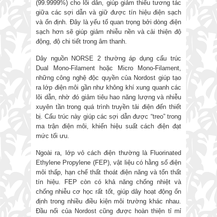
(99.9999%) cho lõi dẫn, giúp giảm thiểu tương tác
giữa các sợi dẫn và giữ được tín hiệu điện sạch
và ổn định. Đây là yếu tố quan trọng bởi dòng điện
sạch hơn sẽ giúp giảm nhiễu nền và cải thiện độ
động, độ chi tiết trong âm thanh.
Dây nguồn NORSE 2 thường áp dụng cấu trúc
Dual Mono-Filament hoặc Micro Mono-Filament,
những công nghệ độc quyền của Nordost giúp tạo
ra lớp điện môi gần như không khí xung quanh các
lõi dẫn, nhờ đó giảm tiêu hao năng lượng và nhiễu
xuyên tần trong quá trình truyền tải điện đến thiết
bị. Cấu trúc này giúp các sợi dẫn được “treo” trong
ma trận điện môi, khiến hiệu suất cách điện đạt
mức tối ưu.
Ngoài ra, lớp vỏ cách điện thường là Fluorinated
Ethylene Propylene (FEP), vật liệu có hằng số điện
môi thấp, hạn chế thất thoát điện năng và tổn thất
tín hiệu. FEP còn có khả năng chống nhiệt và
chống nhiễu cơ học rất tốt, giúp dây hoạt động ổn
định trong nhiều điều kiện môi trường khác nhau.
Đầu nối của Nordost cũng được hoàn thiện tỉ mỉ