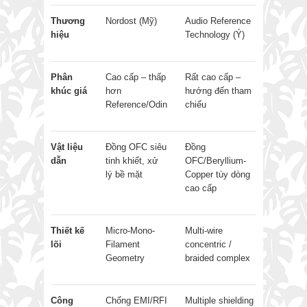
Thương
Nordost (Mỹ)
Audio Reference
hiệu
Technology (Ý)
Phân
Cao cấp – thấp
Rất cao cấp –
khúc giá
hơn
hướng đến tham
Reference/Odin
chiếu
Vật liệu
Đồng OFC siêu
Đồng
dẫn
tinh khiết, xử
OFC/Beryllium-
lý bề mặt
Copper tùy dòng
cao cấp
Thiết kế
Micro-Mono-
Multi-wire
lõi
Filament
concentric /
Geometry
braided complex
Công
Chống EMI/RFI
Multiple shielding