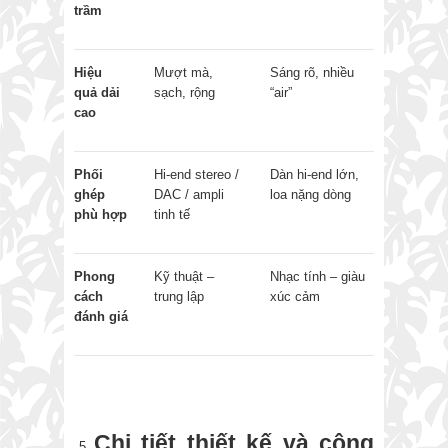
trầm
Hiệu
Mượt mà,
Sáng rõ, nhiều
quả dải
sạch, rộng
“air”
cao
Phối
Hi-end stereo /
Dàn hi-end lớn,
ghép
DAC / ampli
loa nặng dòng
phù hợp
tinh tế
Phong
Kỹ thuật –
Nhạc tính – giàu
cách
trung lập
xúc cảm
đánh giá
Chi tiết thiết kế và công