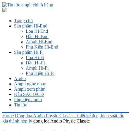
Trang chủ
Sản phẩm Hi-End
Loa Hi-End
Đầu Hi-End
Ampli Hi-End
Phụ Kiện Hi-End
Sản phẩm Hi-Fi
Loa Hi-Fi
Đầu Hi-Fi
Ampli Hi-Fi
Phụ Kiện Hi-Fi
Audio
Ampli nghe nhạc
Ampli xem phim
Đầu SACD/CD
Phụ kiện audio
Tin tức
Home
Dòng loa Audio Physic Classic – thiết kế đẹp, hiệu suất tốt,
giá thành hợp lý
dong loa Audio Physic Classic