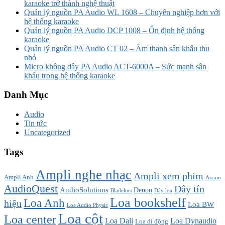
karaoke trở thành nghệ thuật
Quản lý nguồn PA Audio WL 1608 – Chuyên nghiệp hơn với
hệ thống karaoke
Quản lý nguồn PA Audio DCP 1008 – Ổn định hệ thống
karaoke
Quản lý nguồn PA Audio CT 02 – Âm thanh sân khấu thu
nhỏ
Micro không dây PA Audio ACT-6000A – Sức mạnh sân
khấu trong hệ thống karaoke
Danh Mục
Audio
Tin tức
Uncategorized
Tags
Ampli nghe nhạc
Ampli xem phim
Ampli Anh
Arcam
AudioQuest
Dây tín
AudioSolutions
Denon
Bladelius
Dây loa
Loa bookshelf
Loa Anh
hiệu
Loa BW
Loa Audio Physic
Loa cột
Loa center
Loa Dali
Loa Dynaudio
Loa di động