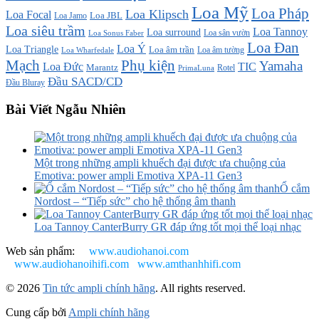
Loa Mỹ
Loa Pháp
Loa Klipsch
Loa Focal
Loa JBL
Loa Jamo
Loa siêu trầm
Loa Tannoy
Loa surround
Loa sân vườn
Loa Sonus Faber
Loa Đan
Loa Ý
Loa Triangle
Loa âm trần
Loa âm tường
Loa Wharfedale
Mạch
Phụ kiện
Yamaha
TIC
Loa Đức
Marantz
PrimaLuna
Rotel
Đầu SACD/CD
Đầu Bluray
Bài Viết Ngẫu Nhiên
Một trong những ampli khuếch đại được ưa chuộng của
Emotiva: power ampli Emotiva XPA-11 Gen3
Ổ cắm
Nordost – “Tiếp sức” cho hệ thống âm thanh
Loa Tannoy CanterBurry GR đáp ứng tốt mọi thể loại nhạc
Web sản phẩm:
www.audiohanoi.com
www.audiohanoihifi.com
www.amthanhhifi.com
© 2026
Tin tức ampli chính hãng
. All rights reserved.
Cung cấp bởi
Ampli chính hãng