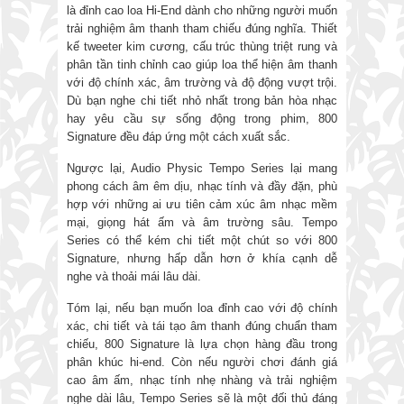
là đỉnh cao loa Hi-End dành cho những người muốn
trải nghiệm âm thanh tham chiếu đúng nghĩa. Thiết
kế tweeter kim cương, cấu trúc thùng triệt rung và
phân tần tinh chỉnh cao giúp loa thể hiện âm thanh
với độ chính xác, âm trường và độ động vượt trội.
Dù bạn nghe chi tiết nhỏ nhất trong bản hòa nhạc
hay yêu cầu sự sống động trong phim, 800
Signature đều đáp ứng một cách xuất sắc.
Ngược lại, Audio Physic Tempo Series lại mang
phong cách âm êm dịu, nhạc tính và đầy đặn, phù
hợp với những ai ưu tiên cảm xúc âm nhạc mềm
mại, giọng hát ấm và âm trường sâu. Tempo
Series có thể kém chi tiết một chút so với 800
Signature, nhưng hấp dẫn hơn ở khía cạnh dễ
nghe và thoải mái lâu dài.
Tóm lại, nếu bạn muốn loa đỉnh cao với độ chính
xác, chi tiết và tái tạo âm thanh đúng chuẩn tham
chiếu, 800 Signature là lựa chọn hàng đầu trong
phân khúc hi-end. Còn nếu người chơi đánh giá
cao âm ấm, nhạc tính nhẹ nhàng và trải nghiệm
nghe dài lâu, Tempo Series sẽ là một đối thủ đáng