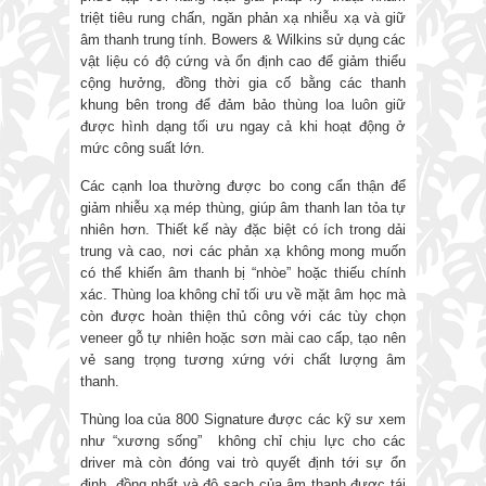
triệt tiêu rung chấn, ngăn phản xạ nhiễu xạ và giữ
âm thanh trung tính. Bowers & Wilkins sử dụng các
vật liệu có độ cứng và ổn định cao để giảm thiểu
cộng hưởng, đồng thời gia cố bằng các thanh
khung bên trong để đảm bảo thùng loa luôn giữ
được hình dạng tối ưu ngay cả khi hoạt động ở
mức công suất lớn.
Các cạnh loa thường được bo cong cẩn thận để
giảm nhiễu xạ mép thùng, giúp âm thanh lan tỏa tự
nhiên hơn. Thiết kế này đặc biệt có ích trong dải
trung và cao, nơi các phản xạ không mong muốn
có thể khiến âm thanh bị “nhòe” hoặc thiếu chính
xác. Thùng loa không chỉ tối ưu về mặt âm học mà
còn được hoàn thiện thủ công với các tùy chọn
veneer gỗ tự nhiên hoặc sơn mài cao cấp, tạo nên
vẻ sang trọng tương xứng với chất lượng âm
thanh.
Thùng loa của 800 Signature được các kỹ sư xem
như “xương sống” không chỉ chịu lực cho các
driver mà còn đóng vai trò quyết định tới sự ổn
định, đồng nhất và độ sạch của âm thanh được tái