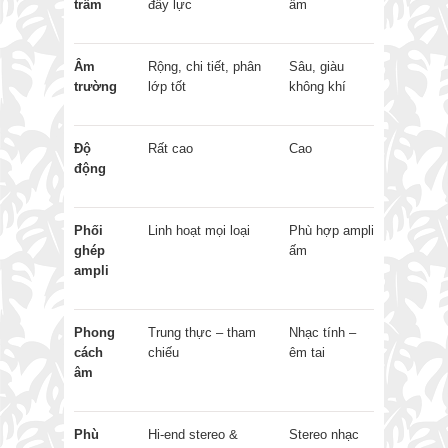
trầm
đầy lực
ấm
Âm
Rộng, chi tiết, phân
Sâu, giàu
trường
lớp tốt
không khí
Độ
Rất cao
Cao
động
Phối
Linh hoạt mọi loại
Phù hợp ampli
ghép
ấm
ampli
Phong
Trung thực – tham
Nhạc tính –
cách
chiếu
êm tai
âm
Phù
Hi-end stereo &
Stereo nhạc