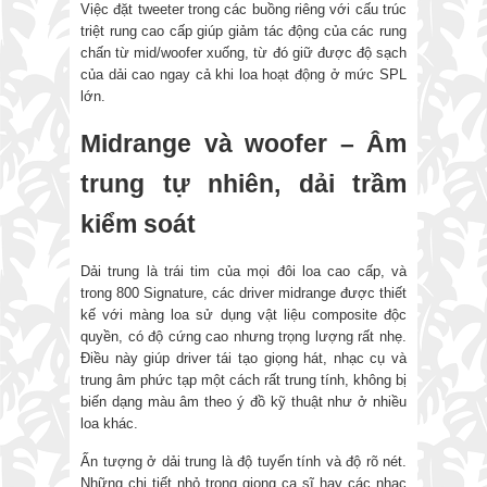
Việc đặt tweeter trong các buồng riêng với cấu trúc
triệt rung cao cấp giúp giảm tác động của các rung
chấn từ mid/woofer xuống, từ đó giữ được độ sạch
của dải cao ngay cả khi loa hoạt động ở mức SPL
lớn.
Midrange và woofer – Âm
trung tự nhiên, dải trầm
kiểm soát
Dải trung là trái tim của mọi đôi loa cao cấp, và
trong 800 Signature, các driver midrange được thiết
kế với màng loa sử dụng vật liệu composite độc
quyền, có độ cứng cao nhưng trọng lượng rất nhẹ.
Điều này giúp driver tái tạo giọng hát, nhạc cụ và
trung âm phức tạp một cách rất trung tính, không bị
biến dạng màu âm theo ý đồ kỹ thuật như ở nhiều
loa khác.
Ấn tượng ở dải trung là độ tuyến tính và độ rõ nét.
Những chi tiết nhỏ trong giọng ca sĩ hay các nhạc