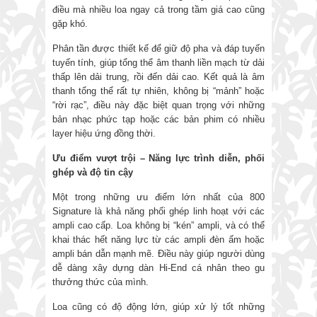
điều mà nhiều loa ngay cả trong tầm giá cao cũng
gặp khó.
Phân tần được thiết kế để giữ độ pha và đáp tuyến
tuyến tính, giúp tổng thể âm thanh liền mạch từ dải
thấp lên dải trung, rồi đến dải cao. Kết quả là âm
thanh tổng thể rất tự nhiên, không bị “mảnh” hoặc
“rời rạc”, điều này đặc biệt quan trọng với những
bản nhạc phức tạp hoặc các bản phim có nhiều
layer hiệu ứng đồng thời.
Ưu điểm vượt trội – Năng lực trình diễn, phối
ghép và độ tin cậy
Một trong những ưu điểm lớn nhất của 800
Signature là khả năng phối ghép linh hoạt với các
ampli cao cấp. Loa không bị “kén” ampli, và có thể
khai thác hết năng lực từ các ampli đèn ấm hoặc
ampli bán dẫn mạnh mẽ. Điều này giúp người dùng
dễ dàng xây dựng dàn Hi-End cá nhân theo gu
thưởng thức của mình.
Loa cũng có độ động lớn, giúp xử lý tốt những