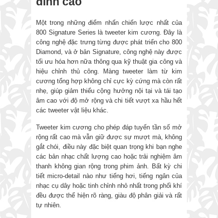
đỉnh cao
Một trong những điểm nhấn chiến lược nhất của
800 Signature Series là tweeter kim cương. Đây là
công nghệ đặc trưng từng được phát triển cho 800
Diamond, và ở bản Signature, công nghệ này được
tối ưu hóa hơn nữa thông qua kỹ thuật gia công và
hiệu chỉnh thủ công. Màng tweeter làm từ kim
cương tổng hợp không chỉ cực kỳ cứng mà còn rất
nhẹ, giúp giảm thiểu cộng hưởng nội tại và tái tạo
âm cao với độ mở rộng và chi tiết vượt xa hầu hết
các tweeter vật liệu khác.
Tweeter kim cương cho phép đáp tuyến tần số mở
rộng rất cao mà vẫn giữ được sự mượt mà, không
gắt chói, điều này đặc biệt quan trọng khi bạn nghe
các bản nhạc chất lượng cao hoặc trải nghiệm âm
thanh không gian rộng trong phim ảnh. Bất kỳ chi
tiết micro-detail nào như tiếng hơi, tiếng ngân của
nhạc cụ dây hoặc tinh chỉnh nhỏ nhất trong phối khí
đều được thể hiện rõ ràng, giàu độ phân giải và rất
tự nhiên.