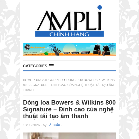
CATEGORIES
HOME
UNCATEGORIZED
DÒNG LOA BOWERS & WILKINS
800 SIGNATURE – ĐỈNH CAO CỦA NGHỆ THUẬT TÁI TẠO ÂM
THANH
Dòng loa Bowers & Wilkins 800
Signature – Đỉnh cao của nghệ
thuật tái tạo âm thanh
13/05/2026
·
by
Lê Tuấn
·