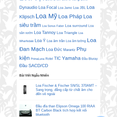
Loa
Dynaudio
Loa Focal
Loa JBL
Loa Jamo
Loa Mỹ
Loa Pháp
Loa
Klipsch
siêu trầm
Loa surround
Loa
Loa Sonus Faber
Loa Tannoy
Loa Triangle
sân vườn
Loa
Loa
Loa Ý
Loa âm trần
Loa âm tường
Wharfedale
Đan Mạch
Phụ
Loa Đức
Marantz
kiện
Yamaha
TIC
Rotel
Đầu Bluray
PrimaLuna
Đầu SACD/CD
Bài Viết Ngẫu Nhiên
Loa Fischer & Fischer SN/SL 370AMT –
Sang trọng, đẳng cấp từ chất âm cho
đến vẻ ngoài
Đầu đĩa than Elipson Omega 100 RIAA
BT Carbon Black tích hợp kết nối
bluetooth