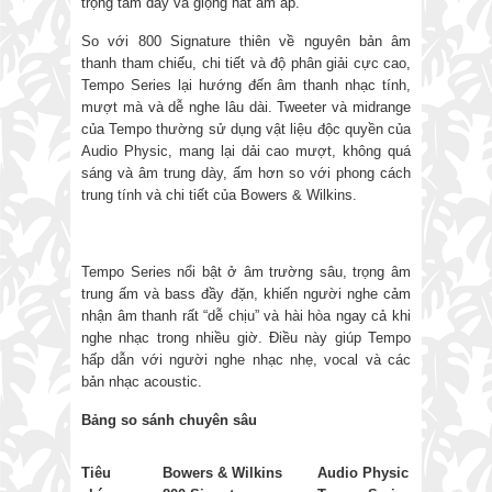
trọng tâm dày và giọng hát ấm áp.
So với 800 Signature thiên về nguyên bản âm
thanh tham chiếu, chi tiết và độ phân giải cực cao,
Tempo Series lại hướng đến âm thanh nhạc tính,
mượt mà và dễ nghe lâu dài. Tweeter và midrange
của Tempo thường sử dụng vật liệu độc quyền của
Audio Physic, mang lại dải cao mượt, không quá
sáng và âm trung dày, ấm hơn so với phong cách
trung tính và chi tiết của Bowers & Wilkins.
Tempo Series nổi bật ở âm trường sâu, trọng âm
trung ấm và bass đầy đặn, khiến người nghe cảm
nhận âm thanh rất “dễ chịu” và hài hòa ngay cả khi
nghe nhạc trong nhiều giờ. Điều này giúp Tempo
hấp dẫn với người nghe nhạc nhẹ, vocal và các
bản nhạc acoustic.
Bảng so sánh chuyên sâu
Tiêu
Bowers & Wilkins
Audio Physic