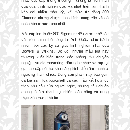
nhạc cao cấp thông thường – chúng là hiện thân
của quá trình nghiên cứu và phát triển âm thanh
kéo dài nhiều thập kỷ, kế thừa từ dòng 800
Diamond nhưng được tinh chỉnh, nâng cấp và cá
nhân hóa ở mức cao nhất.
Mỗi cặp loa thuộc 800 Signature đều được chế tác
và hiệu chỉnh thủ công tại Anh Quốc, chịu trách
nhiệm bởi các kỹ sư giàu kinh nghiệm nhất của
Bowers & Wilkins. Do đó, những mẫu loa này
thường xuất hiện trong các phòng thu chuyên
nghiệp, studio mastering, dàn nghe nhạc và rạp tại
gia cao cấp đòi hỏi khả năng trình diễn âm thanh ở
ngưỡng tham chiếu. Dòng sản phẩm này bao gồm
cả loa sàn, loa bookshelf và các mẫu kết hợp tùy
theo nhu cầu của người nghe, nhưng tiêu chuẩn
chung là âm thanh tự nhiên, cân bằng và trung
thực đến mức khó tin.