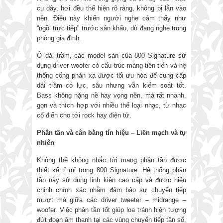
cụ dây, hơi đều thể hiện rõ ràng, không bị lẫn vào
nền. Điều này khiến người nghe cảm thấy như
“ngồi trực tiếp” trước sân khấu, dù đang nghe trong
phòng gia đình.
Ở dải trầm, các model sàn của 800 Signature sử
dụng driver woofer có cấu trúc màng tiên tiến và hệ
thống cổng phản xạ được tối ưu hóa để cung cấp
dải trầm có lực, sâu nhưng vẫn kiểm soát tốt.
Bass không nặng nề hay vọng nền, mà rất nhanh,
gọn và thích hợp với nhiều thể loại nhạc, từ nhạc
cổ điển cho tới rock hay điện tử.
Phân tần và cân bằng tín hiệu – Liền mạch và tự
nhiên
Không thể không nhắc tới mạng phân tần được
thiết kế tỉ mỉ trong 800 Signature. Hệ thống phân
tần này sử dụng linh kiện cao cấp và được hiệu
chỉnh chính xác nhằm đảm bảo sự chuyển tiếp
mượt mà giữa các driver tweeter – midrange –
woofer. Việc phân tần tốt giúp loa tránh hiện tượng
đứt đoạn âm thanh tại các vùng chuyển tiếp tần số,