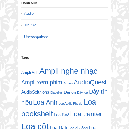
Danh Mục
Audio
Tin tức
Uncategorized
Tags
Ampli nghe nhạc
Ampli Anh
AudioQuest
Ampli xem phim
Arcam
Dây tín
AudioSolutions
Denon
Bladelius
Dây loa
Loa
Loa Anh
hiệu
Loa Audio Physic
bookshelf
Loa center
Loa BW
Loa cột
Loa Dali
Loa
Loa di động