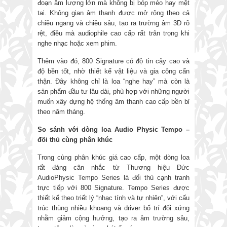
đoạn âm lượng lớn mà không bị bóp méo hay mệt
tai. Không gian âm thanh được mở rộng theo cả
chiều ngang và chiều sâu, tạo ra trường âm 3D rõ
rệt, điều mà audiophile cao cấp rất trân trọng khi
nghe nhạc hoặc xem phim.
Thêm vào đó, 800 Signature có độ tin cậy cao và
độ bền tốt, nhờ thiết kế vật liệu và gia công cẩn
thận. Đây không chỉ là loa “nghe hay” mà còn là
sản phẩm đầu tư lâu dài, phù hợp với những người
muốn xây dựng hệ thống âm thanh cao cấp bền bỉ
theo năm tháng.
So sánh với dòng loa Audio Physic Tempo –
đối thủ cùng phân khúc
Trong cùng phân khúc giá cao cấp, một dòng loa
rất đáng cân nhắc từ Thương hiệu Đức
AudioPhysic Tempo Series là đối thủ cạnh tranh
trực tiếp với 800 Signature. Tempo Series được
thiết kế theo triết lý “nhạc tính và tự nhiên”, với cấu
trúc thùng nhiều khoang và driver bố trí đối xứng
nhằm giảm cộng hưởng, tạo ra âm trường sâu,