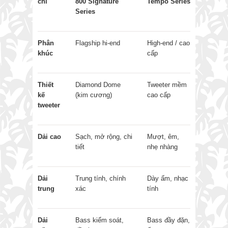
chí
800 Signature
Tempo Series
Series
Phân
Flagship hi-end
High-end / cao
khúc
cấp
Thiết
Diamond Dome
Tweeter mềm
kế
(kim cương)
cao cấp
tweeter
Dải cao
Sạch, mở rộng, chi
Mượt, êm,
tiết
nhẹ nhàng
Dải
Trung tính, chính
Dày ấm, nhạc
trung
xác
tính
Dải
Bass kiểm soát,
Bass đầy đặn,