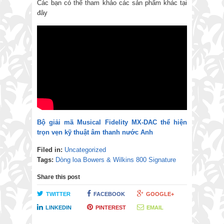
Các bạn có thể tham khảo các sản phẩm khác tại
đây
Bộ giải mã Musical Fidelity MX-DAC thể hiện
trọn vẹn kỹ thuật âm thanh nước Anh
Filed in:
Uncategorized
Tags:
Dòng loa Bowers & Wilkins 800 Signature
Share this post
TWITTER
FACEBOOK
GOOGLE+
LINKEDIN
PINTEREST
EMAIL