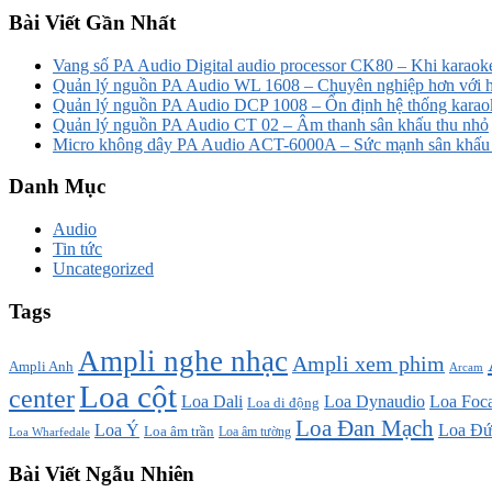
Bài Viết Gần Nhất
Vang số PA Audio Digital audio processor CK80 – Khi karaoke
Quản lý nguồn PA Audio WL 1608 – Chuyên nghiệp hơn với h
Quản lý nguồn PA Audio DCP 1008 – Ổn định hệ thống karao
Quản lý nguồn PA Audio CT 02 – Âm thanh sân khấu thu nhỏ
Micro không dây PA Audio ACT-6000A – Sức mạnh sân khấu t
Danh Mục
Audio
Tin tức
Uncategorized
Tags
Ampli nghe nhạc
Ampli xem phim
Ampli Anh
Arcam
Loa cột
center
Loa Dali
Loa Dynaudio
Loa Foca
Loa di động
Loa Đan Mạch
Loa Ý
Loa Đứ
Loa âm trần
Loa âm tường
Loa Wharfedale
Bài Viết Ngẫu Nhiên