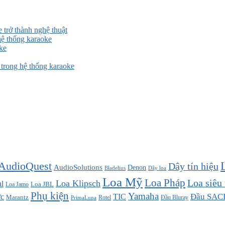
 trở thành nghệ thuật
ệ thống karaoke
ke
rong hệ thống karaoke
AudioQuest
Dây tín hiệu
AudioSolutions
Denon
Bladelius
Dây loa
Loa Mỹ
Loa Pháp
Loa siêu
Loa Klipsch
l
Loa JBL
Loa Jamo
Phụ kiện
Yamaha
TIC
Đầu SAC
c
Marantz
Đầu Bluray
PrimaLuna
Rotel