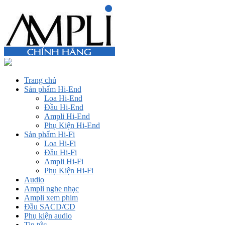
Trang chủ
Sản phẩm Hi-End
Loa Hi-End
Đầu Hi-End
Ampli Hi-End
Phụ Kiện Hi-End
Sản phẩm Hi-Fi
Loa Hi-Fi
Đầu Hi-Fi
Ampli Hi-Fi
Phụ Kiện Hi-Fi
Audio
Ampli nghe nhạc
Ampli xem phim
Đầu SACD/CD
Phụ kiện audio
Tin tức