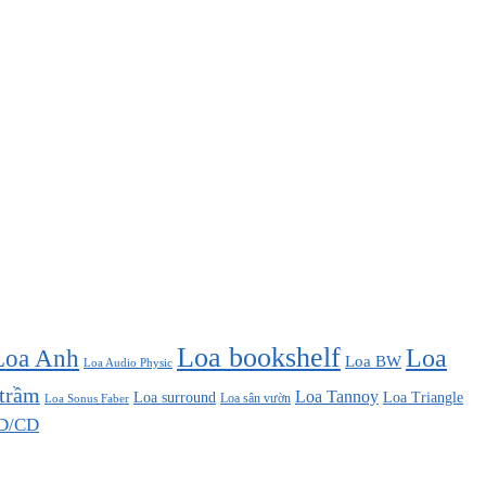
Loa bookshelf
Loa Anh
Loa
Loa BW
Loa Audio Physic
 trầm
Loa Tannoy
Loa surround
Loa Triangle
Loa sân vườn
Loa Sonus Faber
D/CD