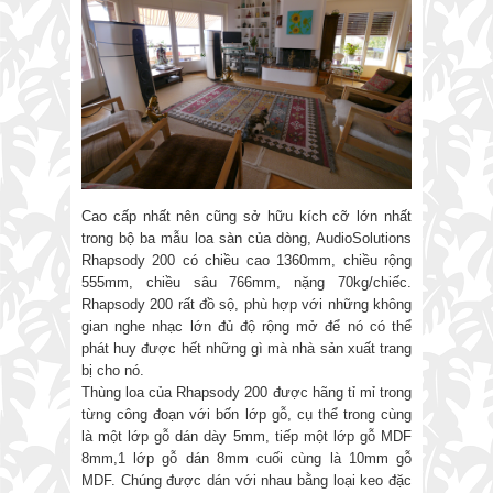
Cao cấp nhất nên cũng sở hữu kích cỡ lớn nhất
trong bộ ba mẫu loa sàn của dòng, AudioSolutions
Rhapsody 200 có chiều cao 1360mm, chiều rộng
555mm, chiều sâu 766mm, nặng 70kg/chiếc.
Rhapsody 200 rất đồ sộ, phù hợp với những không
gian nghe nhạc lớn đủ độ rộng mở để nó có thể
phát huy được hết những gì mà nhà sản xuất trang
bị cho nó.
Thùng loa của Rhapsody 200 được hãng tỉ mỉ trong
từng công đoạn với bốn lớp gỗ, cụ thể trong cùng
là một lớp gỗ dán dày 5mm, tiếp một lớp gỗ MDF
8mm,1 lớp gỗ dán 8mm cuối cùng là 10mm gỗ
MDF. Chúng được dán với nhau bằng loại keo đặc