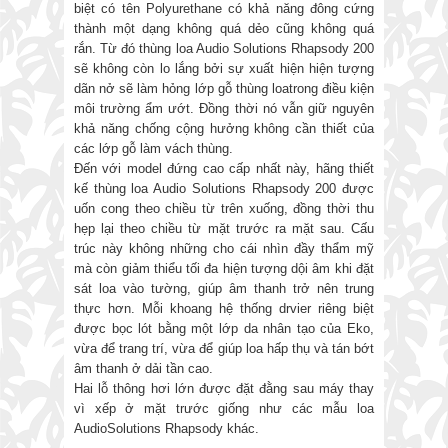
biệt có tên Polyurethane có khả năng đông cứng
thành một dạng không quá dẻo cũng không quá
rắn. Từ đó thùng loa Audio Solutions Rhapsody 200
sẽ không còn lo lắng bởi sự xuất hiện hiện tượng
dãn nở sẽ làm hỏng lớp gỗ thùng loatrong điều kiện
môi trường ẩm ướt. Đồng thời nó vẫn giữ nguyên
khả năng chống cộng hưởng không cần thiết của
các lớp gỗ làm vách thùng.
Đến với model đứng cao cấp nhất này, hãng thiết
kế thùng loa Audio Solutions Rhapsody 200 được
uốn cong theo chiều từ trên xuống, đồng thời thu
hẹp lại theo chiều từ mặt trước ra mặt sau. Cấu
trúc này không những cho cái nhìn đầy thẩm mỹ
mà còn giảm thiểu tối đa hiện tượng dội âm khi đặt
sát loa vào tường, giúp âm thanh trở nên trung
thực hơn. Mỗi khoang hệ thống drvier riêng biệt
được bọc lót bằng một lớp da nhân tạo của Eko,
vừa để trang trí, vừa để giúp loa hấp thụ và tán bớt
âm thanh ở dải tần cao.
Hai lỗ thông hơi lớn được đặt đằng sau máy thay
vì xếp ở mặt trước giống như các mẫu loa
AudioSolutions Rhapsody khác.