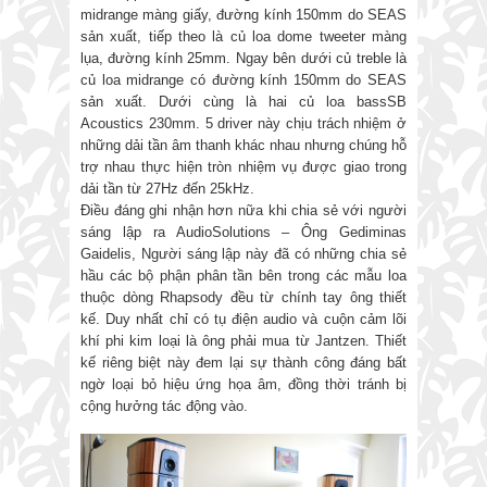
midrange màng giấy, đường kính 150mm do SEAS
sản xuất, tiếp theo là củ loa dome tweeter màng
lụa, đường kính 25mm. Ngay bên dưới củ treble là
củ loa midrange có đường kính 150mm do SEAS
sản xuất. Dưới cùng là hai củ loa bassSB
Acoustics 230mm. 5 driver này chịu trách nhiệm ở
những dải tần âm thanh khác nhau nhưng chúng hỗ
trợ nhau thực hiện tròn nhiệm vụ được giao trong
dải tần từ 27Hz đến 25kHz.
Điều đáng ghi nhận hơn nữa khi chia sẻ với người
sáng lập ra AudioSolutions – Ông Gediminas
Gaidelis, Người sáng lập này đã có những chia sẻ
hầu các bộ phận phân tần bên trong các mẫu loa
thuộc dòng Rhapsody đều từ chính tay ông thiết
kế. Duy nhất chỉ có tụ điện audio và cuộn cảm lõi
khí phi kim loại là ông phải mua từ Jantzen. Thiết
kế riêng biệt này đem lại sự thành công đáng bất
ngờ loại bỏ hiệu ứng họa âm, đồng thời tránh bị
cộng hưởng tác động vào.