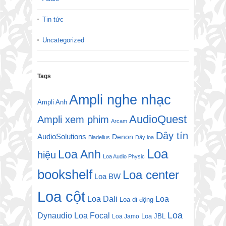
Tin tức
Uncategorized
Tags
Ampli nghe nhạc
Ampli Anh
AudioQuest
Ampli xem phim
Arcam
Dây tín
AudioSolutions
Denon
Bladelius
Dây loa
Loa
Loa Anh
hiệu
Loa Audio Physic
bookshelf
Loa center
Loa BW
Loa cột
Loa Dali
Loa
Loa di động
Loa
Dynaudio
Loa Focal
Loa JBL
Loa Jamo