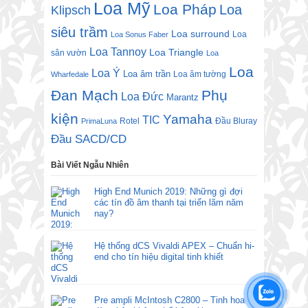
Loa Mỹ
Loa Pháp
Loa
Klipsch
siêu trầm
Loa surround
Loa
Loa Sonus Faber
Loa Tannoy
Loa Triangle
sân vườn
Loa
Loa
Loa Ý
Loa âm trần
Loa âm tường
Wharfedale
Đan Mạch
Phụ
Loa Đức
Marantz
kiện
Yamaha
TIC
Rotel
Đầu Bluray
PrimaLuna
Đầu SACD/CD
Bài Viết Ngẫu Nhiên
High End Munich 2019: Những gì đợi
các tín đồ âm thanh tại triển lãm năm
nay?
Hệ thống dCS Vivaldi APEX – Chuẩn hi-
end cho tín hiệu digital tinh khiết
Pre ampli McIntosh C2800 – Tinh hoa