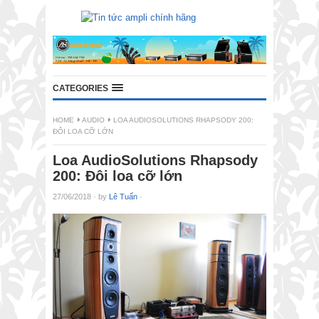
CATEGORIES
HOME
AUDIO
LOA AUDIOSOLUTIONS RHAPSODY 200:
ĐÔI LOA CỠ LỚN
Loa AudioSolutions Rhapsody
200: Đôi loa cỡ lớn
27/06/2018
·
by
Lê Tuấn
·